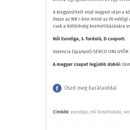
A kiegyenlített első negyed után a k
össze az NB I-ben mind az öt eddigi
csak a különbség kozmetikázására vo
Női Euroliga, 3. forduló, D csoport:
Valencia (spanyol)-SERCO UNI GYŐR 74-
A magyar csapat legjobb dobói:
Dom
Oszd meg barátaiddal
Címkék:
euroliga
,
női kosárlabda
,
ve