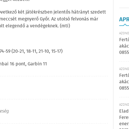
övetkező két játékrészben jelentős hátrányt szedett
AP
 meccsét megnyerő Győr. Az utolsó felvonás már
lt elegendő a vendégeknek. (mti)
AZONOS
Fert
akác
59 (20-21, 18-11, 21-10, 15-17)
0855
bai 16 pont, Garbin 11
AZONOS
Fert
akác
0855
AZONOS
Elad
reség
Fere
ener