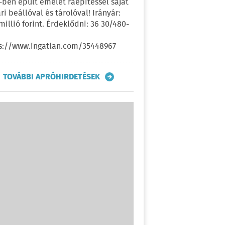
-ben épült emelet ráépítéssel saját
ri beállóval és tárolóval! Irányár:
 millió forint. Érdeklődni: 36 30/480-
s://www.ingatlan.com/35448967
TOVÁBBI APRÓHIRDETÉSEK