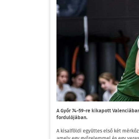
A Győr 74-59-re kikapott Valenciába
fordulójában.
A kisalföldi együttes első két mérkőz
amely egy győzelemmel és egy veres