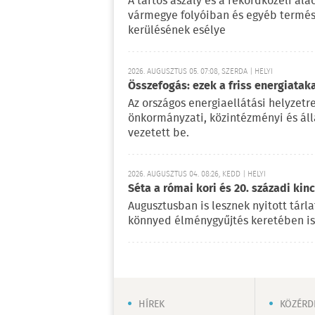
A tartós aszály és a rekordközeli a
vármegye folyóiban és egyéb termész
kerülésének esélye
2026. AUGUSZTUS 05. 07:08, SZERDA | HELYI
Összefogás: ezek a friss energiata
Az országos energiaellátási helyzetr
önkormányzati, közintézményi és ál
vezetett be.
2026. AUGUSZTUS 04. 08:26, KEDD | HELYI
Séta a római kori és 20. századi kin
Augusztusban is lesznek nyitott tá
könnyed élménygyűjtés keretében is
HÍREK
KÖZÉRD