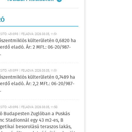
RÓ
ÍTÓ: 451898 | FELADVA: 2026.08.05, 11:51
őszentmiklós külterületén 0,6820 ha
erdő eladó. Ár: 2 MFt.: 06-20/987-
.
ÍTÓ: 451899 | FELADVA: 2026.08.05, 11:51
őszentmiklós külterületén 0,7489 ha
erdő eladó. Ár: 2,2 MFt.: 06-20/987-
.
ÍTÓ: 451896 | FELADVA: 2026.08.05, 11:50
ó Budapesten Zuglóban a Puskás
nc Stadionnál egy 43 m2-es, B
getikai besorolású teraszos lakás,