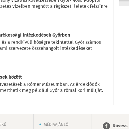
lacsony vízállás következtében Győr-Moson-Sopron
etes vizeiben megnőtt a régészeti leletek felszínre
karékossági intézkedések Győrben
e és a rendkívüli hőségre tekintettel Győr számos
lami szervezete összehangolt intézkedéseket
csek között
rlatvezetések a Rómer Múzeumban. Az érdeklődők
merthetik meg például Győr a római kori múltját.
EKŰ
MÉDIAAJÁNLÓ
Kövess 