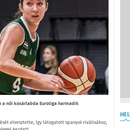
n a női kosárlabda Euroliga harmadik
HE
ését elvesztette, így látogatott spanyol riválisához,
éggel kezdett.