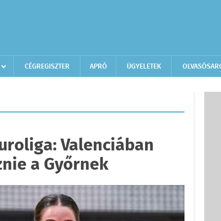
CÉGREGISZTER
APRÓ
ÜGYELETEK
OLVASÓSAR
uroliga: Valenciában
znie a Győrnek