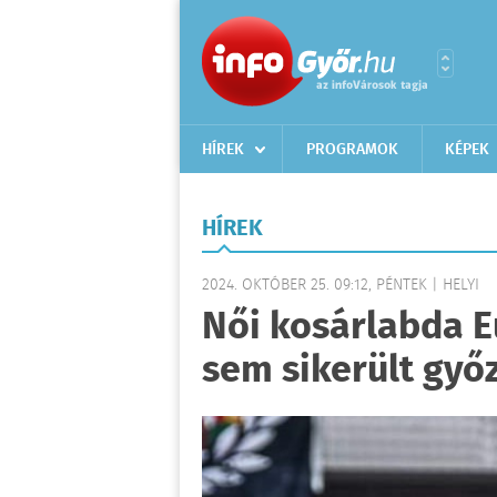
HÍREK
PROGRAMOK
KÉPEK
HÍREK
2024. OKTÓBER 25. 09:12, PÉNTEK | HELYI
Női kosárlabda E
sem sikerült győ