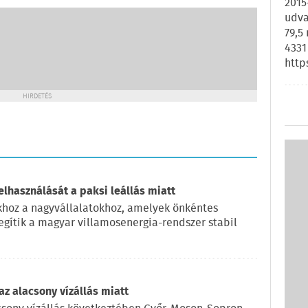
2015
udva
79,5
4331
http
HIRDETÉS
elhasználását a paksi leállás miatt
okhoz a nagyvállalatokhoz, amelyek önkéntes
egítik a magyar villamosenergia-rendszer stabil
z alacsony vízállás miatt