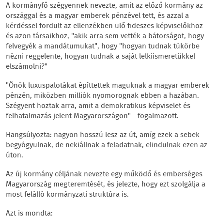
A kormányfő szégyennek nevezte, amit az előző kormány az
országgal és a magyar emberek pénzével tett, és azzal a
kérdéssel fordult az ellenzékben ülő fideszes képviselőkhöz
és azon társaikhoz, "akik arra sem vették a bátorságot, hogy
felvegyék a mandátumukat", hogy "hogyan tudnak tükörbe
nézni reggelente, hogyan tudnak a saját lelkiismeretükkel
elszámolni?"
"Önök luxuspalotákat építtettek maguknak a magyar emberek
pénzén, miközben milliók nyomorognak ebben a hazában.
Szégyent hoztak arra, amit a demokratikus képviselet és
felhatalmazás jelent Magyarországon" - fogalmazott.
Hangsúlyozta: nagyon hosszú lesz az út, amíg ezek a sebek
begyógyulnak, de nekiállnak a feladatnak, elindulnak ezen az
úton.
Az új kormány céljának nevezte egy működő és emberséges
Magyarország megteremtését, és jelezte, hogy ezt szolgálja a
most felálló kormányzati struktúra is.
Azt is mondta: