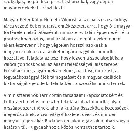
szolgálják, ne politikai presztízsharcokat, vagy éppen
magánérdekeket - részletezte.
Magyar Péter Kátai-Németh Vilmost, a szociális és családügyi
tárca vezetőjét bemutatva emlékeztetett arra, hogy ő a magyar
történelem első látássérült minisztere. Talán éppen ezért érti
pontosabban azt is, amit az állam az elmúlt években nem
akart észrevenni, hogy végtelen hosszú azoknak a
magyaroknak a sora, akiket magára hagytak - mondta,
hozzátéve, feladata az lesz, hogy legyen a szociálpolitika a
valódi gondoskodás, az állami felelősségvállalás terepe.
Erősítsük meg a gyermekvédelmet, az idősgondozást, a
fogyatékossággal élők támogatását és a magyar családok
biztonságát - jelölte ki feladatként a szociális miniszternek.
A miniszterelnök Tarr Zoltán társadalmi kapcsolatokért és
kultúráért felelős miniszter feladatáról azt mondta, olyan
országot szeretnének, ahol a kultúra összeköt, a közösségek
megerősödnek, a civil világot tisztelet övezi, és minden
magyar - éljen akár Budapesten, akár egy zsákfaluban vagy a
határon túl - ugyanahhoz a közös nemzethez tartozik.