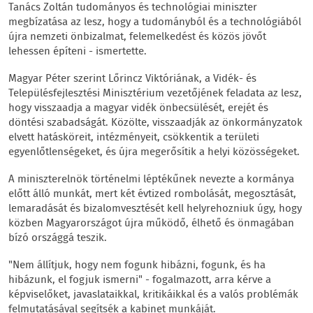
Tanács Zoltán tudományos és technológiai miniszter
megbízatása az lesz, hogy a tudományból és a technológiából
újra nemzeti önbizalmat, felemelkedést és közös jövőt
lehessen építeni - ismertette.
Magyar Péter szerint Lőrincz Viktóriának, a Vidék- és
Településfejlesztési Minisztérium vezetőjének feladata az lesz,
hogy visszaadja a magyar vidék önbecsülését, erejét és
döntési szabadságát. Közölte, visszaadják az önkormányzatok
elvett hatásköreit, intézményeit, csökkentik a területi
egyenlőtlenségeket, és újra megerősítik a helyi közösségeket.
A miniszterelnök történelmi léptékűnek nevezte a kormánya
előtt álló munkát, mert két évtized rombolását, megosztását,
lemaradását és bizalomvesztését kell helyrehozniuk úgy, hogy
közben Magyarországot újra működő, élhető és önmagában
bízó országgá teszik.
"Nem állítjuk, hogy nem fogunk hibázni, fogunk, és ha
hibázunk, el fogjuk ismerni" - fogalmazott, arra kérve a
képviselőket, javaslataikkal, kritikáikkal és a valós problémák
felmutatásával segítsék a kabinet munkáját.