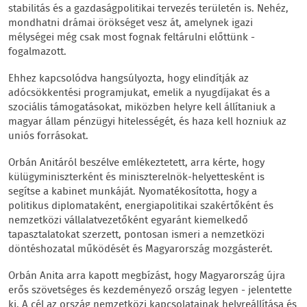
stabilitás és a gazdaságpolitikai tervezés területén is. Nehéz,
mondhatni drámai örökséget vesz át, amelynek igazi
mélységei még csak most fognak feltárulni előttünk -
fogalmazott.
Ehhez kapcsolódva hangsúlyozta, hogy elindítják az
adócsökkentési programjukat, emelik a nyugdíjakat és a
szociális támogatásokat, miközben helyre kell állítaniuk a
magyar állam pénzügyi hitelességét, és haza kell hozniuk az
uniós forrásokat.
Orbán Anitáról beszélve emlékeztetett, arra kérte, hogy
külügyminiszterként és miniszterelnök-helyettesként is
segítse a kabinet munkáját. Nyomatékosította, hogy a
politikus diplomataként, energiapolitikai szakértőként és
nemzetközi vállalatvezetőként egyaránt kiemelkedő
tapasztalatokat szerzett, pontosan ismeri a nemzetközi
döntéshozatal működését és Magyarország mozgásterét.
Orbán Anita arra kapott megbízást, hogy Magyarország újra
erős szövetséges és kezdeményező ország legyen - jelentette
ki. A cél az ország nemzetközi kapcsolatainak helyreállítása és