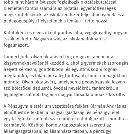
több mint három évtizede foglalkozik oktatáskutatással.
Kiemelten fontos számára az oktatási egyenlőtlenségek
megszüntetésének, az iskolarendszer teljesítményének és a
pedagóguspálya helyzetének a témája - tette hozzá.
Kutatóként és elemzőként pontos látta, végigkövette, hogyan
"szakadt ketté Magyarország az iskolapadokban is" -
fogalmazott.
Lannert Judit olyan oktatásért fog dolgozni, ami már a
kisgyermeknevelésnél kezdődik, ahol a gyermekek szorongás
helyett kérdezni, gondolkodni és együttműködni fognak
megtanulni, és talán ami a legfontosabb, hinni önmagukban -
mondta. Olyan oktatásért, amelyben a pedagógusok, legyen
szó bölcsődei dadusról, óvodai nevelőkről, tanárokról, a
legmegbecsültebb tagjai a magyar társadalomnak - közölte.
A Pénzügyminisztérium vezetésére felkért Kármán András az
elmúlt évtizedekben a magyar gazdasági és pénzügyi élet
egyik legfelkészültebb szakembereként dolgozott - mondta a
kormányfő. Közölte: komoly tapasztalatot szerzett az
államigazgatásban, az államháztartásban, a pénzügyi