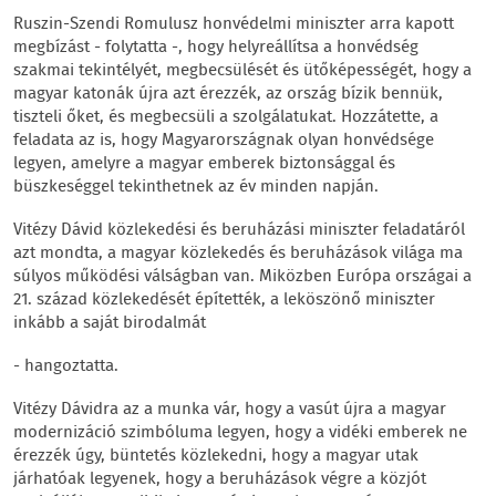
Ruszin-Szendi Romulusz honvédelmi miniszter arra kapott
megbízást - folytatta -, hogy helyreállítsa a honvédség
szakmai tekintélyét, megbecsülését és ütőképességét, hogy a
magyar katonák újra azt érezzék, az ország bízik bennük,
tiszteli őket, és megbecsüli a szolgálatukat. Hozzátette, a
feladata az is, hogy Magyarországnak olyan honvédsége
legyen, amelyre a magyar emberek biztonsággal és
büszkeséggel tekinthetnek az év minden napján.
Vitézy Dávid közlekedési és beruházási miniszter feladatáról
azt mondta, a magyar közlekedés és beruházások világa ma
súlyos működési válságban van. Miközben Európa országai a
21. század közlekedését építették, a leköszönő miniszter
inkább a saját birodalmát
- hangoztatta.
Vitézy Dávidra az a munka vár, hogy a vasút újra a magyar
modernizáció szimbóluma legyen, hogy a vidéki emberek ne
érezzék úgy, büntetés közlekedni, hogy a magyar utak
járhatóak legyenek, hogy a beruházások végre a közjót