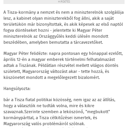
HIRDETÉS
A Tisza-kormány a nemzet és nem a miniszterelnök szolgálója
lesz, a kabinet olyan miniszterekből fog állni, akik a saját
területükön már bizonyítottak, és akik képesek az első naptól
fogva döntéseket hozni - jelentette ki Magyar Péter
miniszterelnök az Országgyűlés keddi ülésén mondott
beszédében, amelyben bemutatta a tárcavezetőket.
Magyar Péter felidézte: napra pontosan egy hónappal ezelőtt,
április 12-én a magyar emberek történelmi felhatalmazást
adtak a Tiszának. Példátlan részvétel mellett világos döntés
született, Magyarország változást akar - tette hozzá, és
köszönetet mondott a megelőlegezett bizalomért.
Hangsúlyozta:
bár a Tisza fiatal politikai közösség, nem igaz az az állítás,
hogy a választók ne tudták volna, mire és kikre
szavaznak.Szerinte szemben a leköszönő, "megbukott"
kormánypárttal, a Tisza célkitűzései ismertek, és
Magyarország valós problémáiról szólnak.