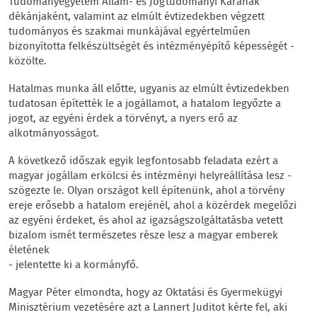
Tudományegyetem Állam- és Jogtudományi Karának
dékánjaként, valamint az elmúlt évtizedekben végzett
tudományos és szakmai munkájával egyértelműen
bizonyította felkészültségét és intézményépítő képességét -
közölte.
Hatalmas munka áll előtte, ugyanis az elmúlt évtizedekben
tudatosan építették le a jogállamot, a hatalom legyőzte a
jogot, az egyéni érdek a törvényt, a nyers erő az
alkotmányosságot.
A következő időszak egyik legfontosabb feladata ezért a
magyar jogállam erkölcsi és intézményi helyreállítása lesz -
szögezte le. Olyan országot kell építenünk, ahol a törvény
ereje erősebb a hatalom erejénél, ahol a közérdek megelőzi
az egyéni érdeket, és ahol az igazságszolgáltatásba vetett
bizalom ismét természetes része lesz a magyar emberek
életének
- jelentette ki a kormányfő.
Magyar Péter elmondta, hogy az Oktatási és Gyermekügyi
Minisztérium vezetésére azt a Lannert Juditot kérte fel, aki