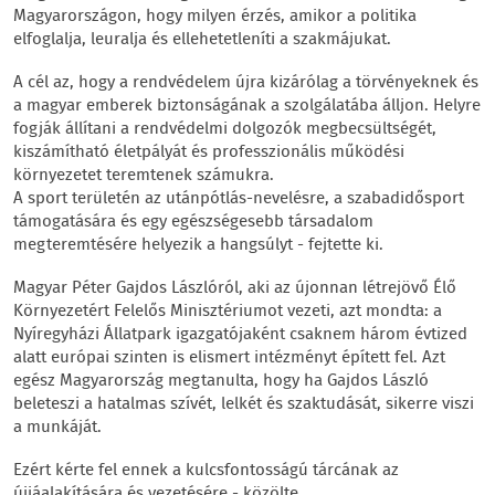
Magyarországon, hogy milyen érzés, amikor a politika
elfoglalja, leuralja és ellehetetleníti a szakmájukat.
A cél az, hogy a rendvédelem újra kizárólag a törvényeknek és
a magyar emberek biztonságának a szolgálatába álljon. Helyre
fogják állítani a rendvédelmi dolgozók megbecsültségét,
kiszámítható életpályát és professzionális működési
környezetet teremtenek számukra.
A sport területén az utánpótlás-nevelésre, a szabadidősport
támogatására és egy egészségesebb társadalom
megteremtésére helyezik a hangsúlyt - fejtette ki.
Magyar Péter Gajdos Lászlóról, aki az újonnan létrejövő Élő
Környezetért Felelős Minisztériumot vezeti, azt mondta: a
Nyíregyházi Állatpark igazgatójaként csaknem három évtized
alatt európai szinten is elismert intézményt épített fel. Azt
egész Magyarország megtanulta, hogy ha Gajdos László
beleteszi a hatalmas szívét, lelkét és szaktudását, sikerre viszi
a munkáját.
Ezért kérte fel ennek a kulcsfontosságú tárcának az
újjáalakítására és vezetésére - közölte.