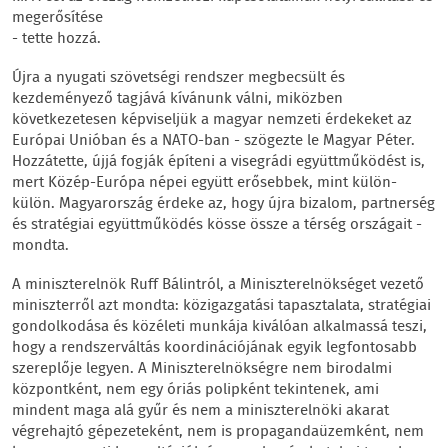
megerősítése
- tette hozzá.
Újra a nyugati szövetségi rendszer megbecsült és
kezdeményező tagjává kívánunk válni, miközben
következetesen képviseljük a magyar nemzeti érdekeket az
Európai Unióban és a NATO-ban - szögezte le Magyar Péter.
Hozzátette, újjá fogják építeni a visegrádi együttműködést is,
mert Közép-Európa népei együtt erősebbek, mint külön-
külön. Magyarország érdeke az, hogy újra bizalom, partnerség
és stratégiai együttműködés kösse össze a térség országait -
mondta.
A miniszterelnök Ruff Bálintról, a Miniszterelnökséget vezető
miniszterről azt mondta: közigazgatási tapasztalata, stratégiai
gondolkodása és közéleti munkája kiválóan alkalmassá teszi,
hogy a rendszerváltás koordinációjának egyik legfontosabb
szereplője legyen. A Miniszterelnökségre nem birodalmi
központként, nem egy óriás polipként tekintenek, ami
mindent maga alá gyűr és nem a miniszterelnöki akarat
végrehajtó gépezeteként, nem is propagandaüzemként, nem