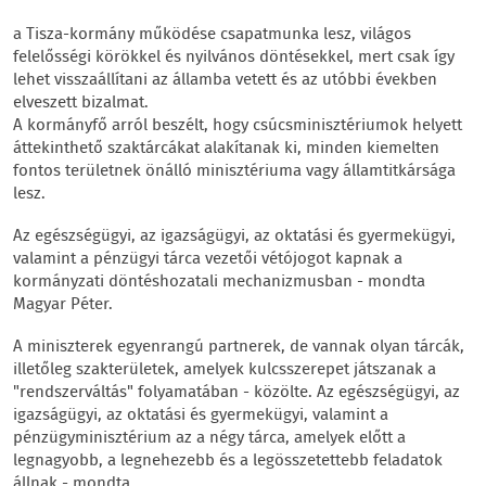
a Tisza-kormány működése csapatmunka lesz, világos
felelősségi körökkel és nyilvános döntésekkel, mert csak így
lehet visszaállítani az államba vetett és az utóbbi években
elveszett bizalmat.
A kormányfő arról beszélt, hogy csúcsminisztériumok helyett
áttekinthető szaktárcákat alakítanak ki, minden kiemelten
fontos területnek önálló minisztériuma vagy államtitkársága
lesz.
Az egészségügyi, az igazságügyi, az oktatási és gyermekügyi,
valamint a pénzügyi tárca vezetői vétójogot kapnak a
kormányzati döntéshozatali mechanizmusban - mondta
Magyar Péter.
A miniszterek egyenrangú partnerek, de vannak olyan tárcák,
illetőleg szakterületek, amelyek kulcsszerepet játszanak a
"rendszerváltás" folyamatában - közölte. Az egészségügyi, az
igazságügyi, az oktatási és gyermekügyi, valamint a
pénzügyminisztérium az a négy tárca, amelyek előtt a
legnagyobb, a legnehezebb és a legösszetettebb feladatok
állnak - mondta.