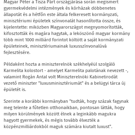
Magyar Péter a Tisza Párt országjárása során megismert
gyermekvédelmi intézmények és kórházak döbbenetes
állapotát és a hétfőn este általa felkeresett kormányzati,
minisztériumi épületek színvonalát hasonlította össze, és
kijelentette: miközben Magyarországot megnyomorították,
kifosztották és magára hagytak, a leköszönő magyar kormány
több mint 1000 milliárd forintot költött a saját kormányzati
épületeinek, minisztériumainak luxusszínvonalúvá
fejlesztésére.
Példaként hozta a miniszterelnök székhelyéül szolgáló
Karmelita kolostort - amelyet Karmelita palotának nevezett -,
valamint Rogán Antal volt Miniszterelnöki Kabinetirodát
vezető miniszter "luxusminisztériumát" és a belügyi tárca új
épületét is.
Szerinte a korábbi kormányban "tudták, hogy százak fagynak
meg telente a fűtetlen otthonaikban, pontosan látták, hogy
milyen körülmények között élnek a leginkább magukra
hagyott gyermekek, és mégis tovább élvezték a
közpénzmilliárdokból maguk számára kiutalt luxust".