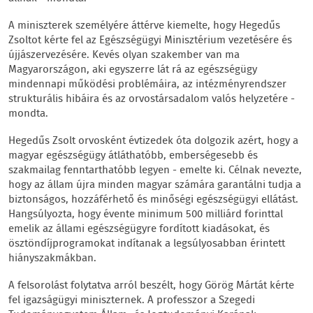
A miniszterek személyére áttérve kiemelte, hogy Hegedűs
Zsoltot kérte fel az Egészségügyi Minisztérium vezetésére és
újjászervezésére. Kevés olyan szakember van ma
Magyarországon, aki egyszerre lát rá az egészségügy
mindennapi működési problémáira, az intézményrendszer
strukturális hibáira és az orvostársadalom valós helyzetére -
mondta.
Hegedűs Zsolt orvosként évtizedek óta dolgozik azért, hogy a
magyar egészségügy átláthatóbb, emberségesebb és
szakmailag fenntarthatóbb legyen - emelte ki. Célnak nevezte,
hogy az állam újra minden magyar számára garantálni tudja a
biztonságos, hozzáférhető és minőségi egészségügyi ellátást.
Hangsúlyozta, hogy évente minimum 500 milliárd forinttal
emelik az állami egészségügyre fordított kiadásokat, és
ösztöndíjprogramokat indítanak a legsúlyosabban érintett
hiányszakmákban.
A felsorolást folytatva arról beszélt, hogy Görög Mártát kérte
fel igazságügyi miniszternek. A professzor a Szegedi