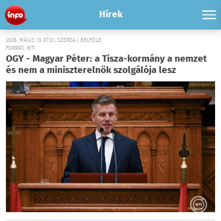
Hírek
2026. MÁJUS 13. 07:21, SZERDA | BELFÖLD
FORRÁS: MTI
OGY - Magyar Péter: a Tisza-kormány a nemzet
és nem a miniszterelnök szolgálója lesz