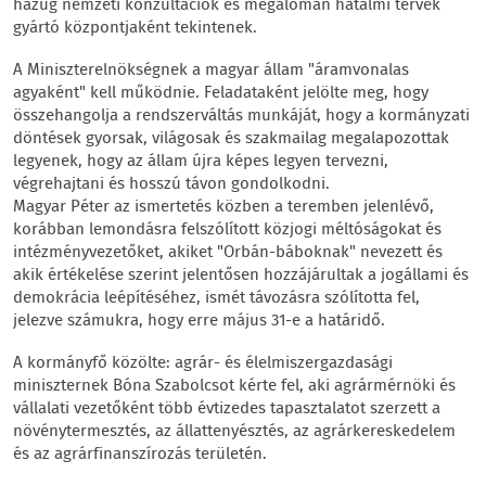
hazug nemzeti konzultációk és megalomán hatalmi tervek
gyártó központjaként tekintenek.
A Miniszterelnökségnek a magyar állam "áramvonalas
agyaként" kell működnie. Feladataként jelölte meg, hogy
összehangolja a rendszerváltás munkáját, hogy a kormányzati
döntések gyorsak, világosak és szakmailag megalapozottak
legyenek, hogy az állam újra képes legyen tervezni,
végrehajtani és hosszú távon gondolkodni.
Magyar Péter az ismertetés közben a teremben jelenlévő,
korábban lemondásra felszólított közjogi méltóságokat és
intézményvezetőket, akiket "Orbán-báboknak" nevezett és
akik értékelése szerint jelentősen hozzájárultak a jogállami és
demokrácia leépítéséhez, ismét távozásra szólította fel,
jelezve számukra, hogy erre május 31-e a határidő.
A kormányfő közölte: agrár- és élelmiszergazdasági
miniszternek Bóna Szabolcsot kérte fel, aki agrármérnöki és
vállalati vezetőként több évtizedes tapasztalatot szerzett a
növénytermesztés, az állattenyésztés, az agrárkereskedelem
és az agrárfinanszírozás területén.