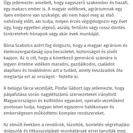
Úgy jellemezte: amellett, hogy nagyszerű szakember és hazafi,
egy makacs ember is. A magyar vidéknek, agráriumnak egy
ilyen emberre van szüksége, aki nem hajol meg az első
nehézség előtt, aki tudja, milyen érzés végigdolgozni egy évet
úgy, hogy egyetlen jégeső, aszály, fertőzés vagy rossz döntés
tönkreteheti hónapok vagy akár évek munkáját.
Bóna Szabolcs azért fog dolgozni, hogy a magyar agrárium és
élelmiszergazdaság újra becsületet, biztonságot és jövőt
kapjon. Az is cél, hogy a következő generáció számára is
legyen értelme vidéken maradni, gazdálkodni, családot
alapítani és továbbvinni azt a tudást, amely évszázadok óta
megtartja ezt az országot - fejtette ki.
A belügyi tárca vezetőjét, Pósfai Gábort úgy jellemezte, hogy
pályafutása során nagylétszámú szervezeteket irányított
Magyarországon és külföldön egyaránt, operatív vezetőként
pontosan tudja, hogyan lehet egyszerre hatékonyan és
emberségesen működtetni komplex rendszereket.
Az elmúlt években a rendőrök, tűzoltók, büntetés-végrehajtási
dolgozók és titkosszolgálati munkatársak ezrei tanulták meg