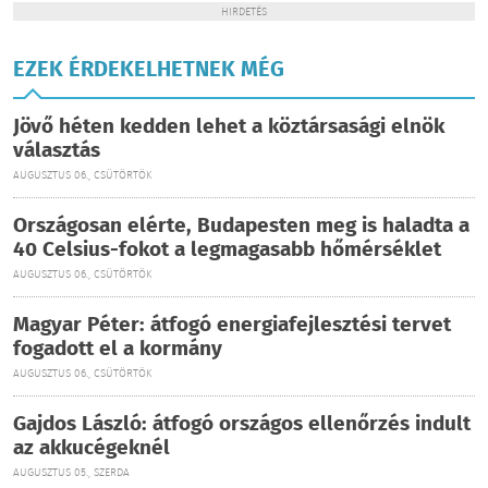
HIRDETÉS
EZEK ÉRDEKELHETNEK MÉG
Jövő héten kedden lehet a köztársasági elnök
választás
AUGUSZTUS 06., CSÜTÖRTÖK
Országosan elérte, Budapesten meg is haladta a
40 Celsius-fokot a legmagasabb hőmérséklet
AUGUSZTUS 06., CSÜTÖRTÖK
Magyar Péter: átfogó energiafejlesztési tervet
fogadott el a kormány
AUGUSZTUS 06., CSÜTÖRTÖK
Gajdos László: átfogó országos ellenőrzés indult
az akkucégeknél
AUGUSZTUS 05., SZERDA