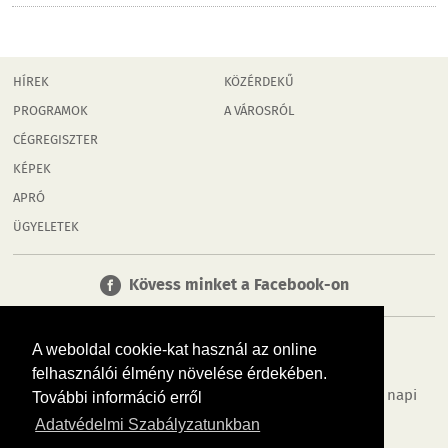
HÍREK
KÖZÉRDEKŰ
PROGRAMOK
A VÁROSRÓL
CÉGREGISZTER
KÉPEK
APRÓ
ÜGYELETEK
Kövess minket a Facebook-on
A weboldal cookie-kat használ az online
felhasználói élmény növelése érdekében.
Tudj meg többet városodról! Hírek, programok, képek, napi
További információ erről
menü, cégek…. és minden, ami Győr
Adatvédelmi Szabályzatunkban