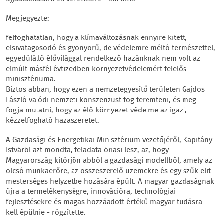
Megjegyezte:
felfoghatatlan, hogy a klímaváltozásnak ennyire kitett,
elsivatagosodó és gyönyörű, de védelemre méltó természettel,
egyedülálló élővilággal rendelkező hazánknak nem volt az
elmúlt másfél évtizedben környezetvédelemért felelős
minisztériuma.
Biztos abban, hogy ezen a nemzetegyesítő területen Gajdos
László valódi nemzeti konszenzust fog teremteni, és meg
fogja mutatni, hogy az élő környezet védelme az igazi,
kézzelfogható hazaszeretet.
A Gazdasági és Energetikai Minisztérium vezetőjéről, Kapitány
Istváról azt mondta, feladata óriási lesz, az, hogy
Magyarország kitörjön abból a gazdasági modellből, amely az
olcsó munkaerőre, az összeszerelő üzemekre és egy szűk elit
mesterséges helyzetbe hozására épült. A magyar gazdaságnak
újra a termelékenységre, innovációra, technológiai
fejlesztésekre és magas hozzáadott értékű magyar tudásra
kell épülnie - rögzítette.