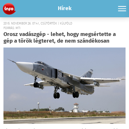
Hírek
2015. NOVEMBER 26. 07:41, CSÜTÖRTÖK | KÜLFÖLD
FORRÁS: MTI
Orosz vadászgép - lehet, hogy megsértette a
gép a török légteret, de nem szándékosan