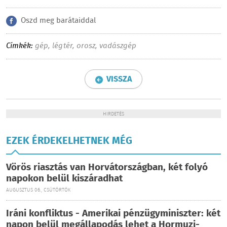
Oszd meg barátaiddal
Címkék:
gép
,
légtér
,
orosz
,
vadászgép
VISSZA
HIRDETÉS
EZEK ÉRDEKELHETNEK MÉG
Vörös riasztás van Horvátországban, két folyó
napokon belül kiszáradhat
AUGUSZTUS 06., CSÜTÖRTÖK
Iráni konfliktus - Amerikai pénzügyminiszter: két
napon belül megállapodás lehet a Hormuzi-