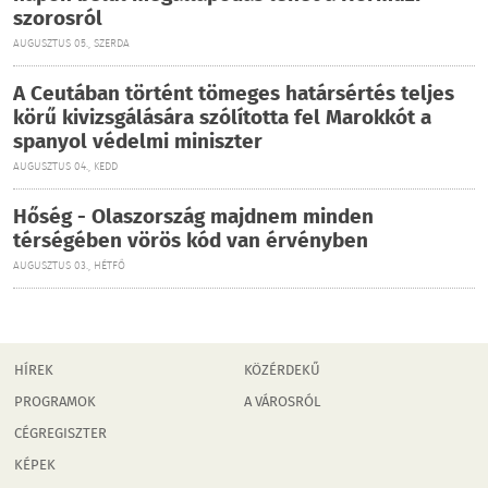
szorosról
AUGUSZTUS 05., SZERDA
A Ceutában történt tömeges határsértés teljes
körű kivizsgálására szólította fel Marokkót a
spanyol védelmi miniszter
AUGUSZTUS 04., KEDD
Hőség - Olaszország majdnem minden
térségében vörös kód van érvényben
AUGUSZTUS 03., HÉTFŐ
HÍREK
KÖZÉRDEKŰ
PROGRAMOK
A VÁROSRÓL
CÉGREGISZTER
KÉPEK