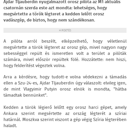
Ajdar Tljauberdin nyugalmazott orosz pilóta az M1 aktuális
csatornán szerda este azt mondta: lehetséges, hogy
megsértette a török légteret a kedden lelőtt orosz
vadászgép, de biztos, hogy nem szándékosan.
HIRDETÉS
A pilóta arról beszélt, elképzelhető, hogy véletlenül
megsértette a török légteret az orosz gép, mivel nagyon nagy
sebességgel repült és ismeretlen volt a terület a pilóták
számára, mivel először repültek fölé. Hozzátette: nem hiszi,
hogy felderítést végeztek volna.
Arra a kérdésre, hogy tudott-e volna védekezni a támadás
ellen a Szu-24-es, Ajdar Tljauberdin úgy válaszolt: elvileg igen,
de mint Vlagyimir Putyin orosz elnök is mondta, "hátba
támadtak bennünket".
Kedden a török légierő lelőtt egy orosz harci gépet, amely
Ankara szerint megsértette az ország légterét a szíriai
határnál. Moszkva szerint viszont a gép végig Szíria légterében
haladt.