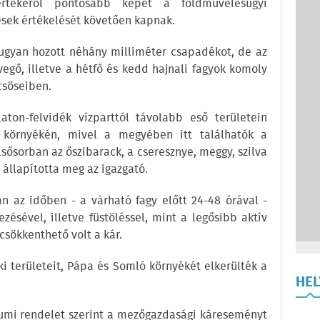
rtékéről pontosabb képet a földművelésügyi
ések értékelését követően kapnak.
t ugyan hozott néhány milliméter csapadékot, de az
egő, illetve a hétfő és kedd hajnali fagyok komoly
csöseiben.
aton-felvidék vízparttól távolabb eső területein
 környékén, mivel a megyében itt találhatók a
sősorban az őszibarack, a cseresznye, meggy, szilva
 állapította meg az igazgató.
án az időben - a várható fagy előtt 24-48 órával -
zésével, illetve füstöléssel, mint a legősibb aktív
csökkenthető volt a kár.
i területeit, Pápa és Somló környékét elkerülték a
HE
umi rendelet szerint a mezőgazdasági káreseményt