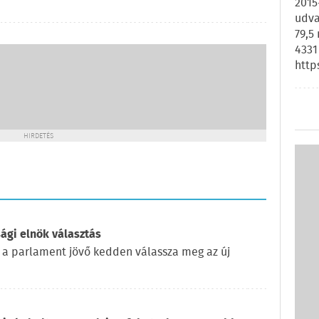
2015
udva
79,5
4331
http
HIRDETÉS
ági elnök választás
 a parlament jövő kedden válassza meg az új