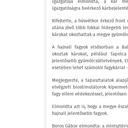
igazgatója elmondta, a kár mé
igazgatóságra beérkező kárbejelent
Kifejtette, a húsvétkor érkező fron
utána jövő több fokkal hidegebb lev
károkat okozhattak a megye gyümöl
A hajnali fagyok elsősorban a Bal
okoztak károkat, például Tapolca
jelentősebb gyümölcsültetvények. El
esetében lehet számolni fagykárral -
Megjegyezte, a tapasztalatok alapj
elvégzett biostimulátorok kipermete
fagy elleni védekezéssel, jelentősen 
Elmondta azt is, hogy a megye észak
hajnali jelentősebb fagyok.
Boros Gábor elmondta: a minisztéri