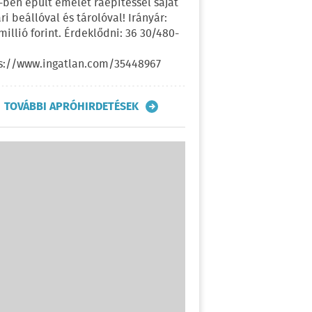
-ben épült emelet ráépítéssel saját
ri beállóval és tárolóval! Irányár:
 millió forint. Érdeklődni: 36 30/480-
s://www.ingatlan.com/35448967
TOVÁBBI APRÓHIRDETÉSEK