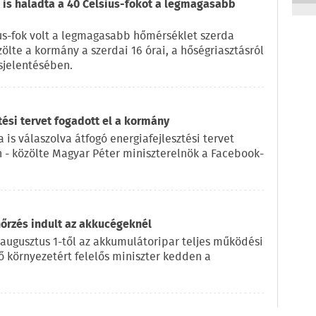
is haladta a 40 Celsius-fokot a legmagasabb
us-fok volt a legmagasabb hőmérséklet szerda
zölte a kormány a szerdai 16 órai, a hőségriasztásról
sjelentésében.
tési tervet fogadott el a kormány
 is válaszolva átfogó energiafejlesztési tervet
n - közölte Magyar Péter miniszterelnök a Facebook-
nőrzés indult az akkucégeknél
 augusztus 1-től az akkumulátoripar teljes működési
lő környezetért felelős miniszter kedden a