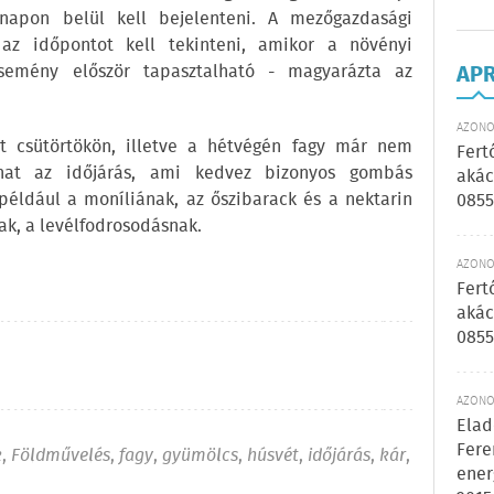
napon belül kell bejelenteni. A mezőgazdasági
az időpontot kell tekinteni, amikor a növényi
semény először tapasztalható - magyarázta az
AP
AZONOS
int csütörtökön, illetve a hétvégén fagy már nem
Fert
lhat az időjárás, ami kedvez bizonyos gombás
akác
éldául a moníliának, az őszibarack és a nektarin
0855
ak, a levélfodrosodásnak.
AZONOS
Fert
akác
0855
AZONOS
Elad
Fere
k
,
Földművelés
,
fagy
,
gyümölcs
,
húsvét
,
időjárás
,
kár
,
ener