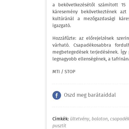
a bekövetkezésétől számított 15 
káresemény bekövetkeztének azt 
kultúránál a mezőgazdasági káre
igazgató.
Hozzáfűzte: az előrejelzések szer
várható. Csapadékosabbra fordu
megbetegedések terjedésének. Így p
legnagyobb ellenségének, a tafrinán
MTI / STOP
Oszd meg barátaiddal
Címkék:
ültetvény
,
balaton
,
csapadé
pusztít