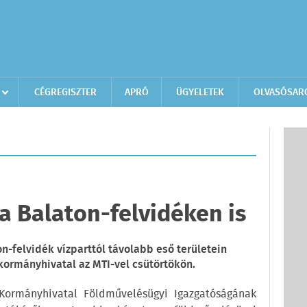
CÉGREGISZTER
APRÓ
ÜGYELETEK
OLVASÓSAR
 a Balaton-felvidéken is
n-felvidék vízparttól távolabb eső területein
kormányhivatal az MTI-vel csütörtökön.
ormányhivatal Földművelésügyi Igazgatóságának