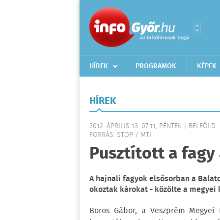
HÍREK
PROGRAMOK
KÉPEK
HÍREK
2012. ÁPRILIS 13. 07:11, PÉNTEK | BELFÖLD
FORRÁS: STOP / MTI
Pusztított a fagy
A hajnali fagyok elsősorban a Balato
okoztak károkat - közölte a megyei 
Boros Gábor, a Veszprém Megyei K