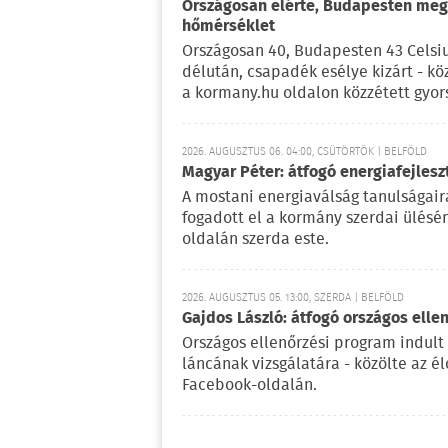
Országosan elérte, Budapesten meg 
hőmérséklet
Országosan 40, Budapesten 43 Celsi
délután, csapadék esélye kizárt - kö
a kormany.hu oldalon közzétett gyor
2026. AUGUSZTUS 06. 04:00, CSÜTÖRTÖK | BELFÖLD
Magyar Péter: átfogó energiafejlesz
A mostani energiaválság tanulságaira
fogadott el a kormány szerdai ülésé
oldalán szerda este.
2026. AUGUSZTUS 05. 13:00, SZERDA | BELFÖLD
Gajdos László: átfogó országos elle
Országos ellenőrzési program indult
láncának vizsgálatára - közölte az é
Facebook-oldalán.