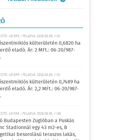
RÓ
ÍTÓ: 451898 | FELADVA: 2026.08.05, 11:51
őszentmiklós külterületén 0,6820 ha
erdő eladó. Ár: 2 MFt.: 06-20/987-
.
ÍTÓ: 451899 | FELADVA: 2026.08.05, 11:51
őszentmiklós külterületén 0,7489 ha
erdő eladó. Ár: 2,2 MFt.: 06-20/987-
.
ÍTÓ: 451896 | FELADVA: 2026.08.05, 11:50
ó Budapesten Zuglóban a Puskás
nc Stadionnál egy 43 m2-es, B
getikai besorolású teraszos lakás,