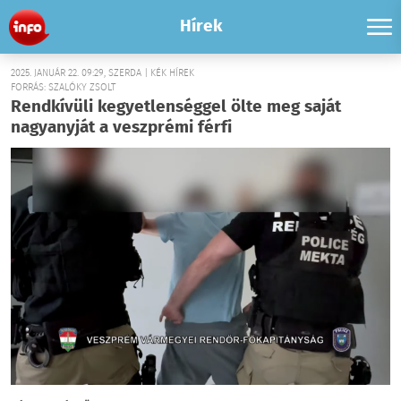
Hírek
2025. JANUÁR 22. 09:29, SZERDA | KÉK HÍREK
FORRÁS: SZALÓKY ZSOLT
Rendkívüli kegyetlenséggel ölte meg saját
nagyanyját a veszprémi férfi