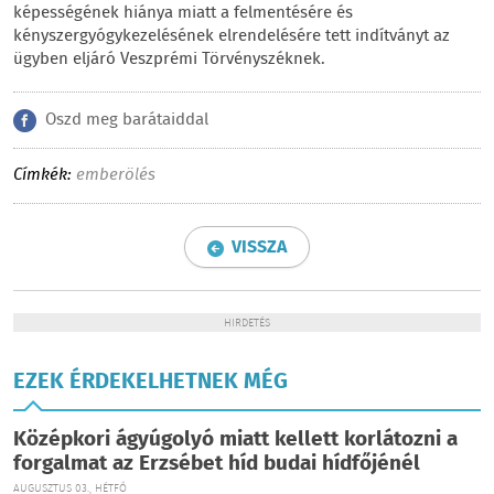
képességének hiánya miatt a felmentésére és
kényszergyógykezelésének elrendelésére tett indítványt az
ügyben eljáró Veszprémi Törvényszéknek.
Oszd meg barátaiddal
Címkék:
emberölés
VISSZA
HIRDETÉS
EZEK ÉRDEKELHETNEK MÉG
Középkori ágyúgolyó miatt kellett korlátozni a
forgalmat az Erzsébet híd budai hídfőjénél
AUGUSZTUS 03., HÉTFŐ