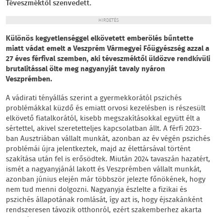
Téveszméktől szenvedett.
HIRDETÉS
Különös kegyetlenséggel elkövetett emberölés bűntette
miatt vádat emelt a Veszprém Vármegyei Főügyészség azzal a
27 éves férfival szemben, aki téveszméktől üldözve rendkívüli
brutalitással ölte meg nagyanyját tavaly nyáron
Veszprémben.
A vádirati tényállás szerint a gyermekkorától pszichés
problémákkal küzdő és emiatt orvosi kezelésben is részesült
elkövető fiatalkorától, kisebb megszakításokkal együtt élt a
sértettel, akivel szeretetteljes kapcsolatban állt. A férfi 2023-
ban Ausztriában vállalt munkát, azonban az év végén pszichés
problémái újra jelentkeztek, majd az élettársával történt
szakítása után fel is erősödtek. Miután 2024 tavaszán hazatért,
ismét a nagyanyjánál lakott és Veszprémben vállalt munkát,
azonban június elején már többször jelezte főnökének, hogy
nem tud menni dolgozni. Nagyanyja észlelte a fizikai és
pszichés állapotának romlását, így azt is, hogy éjszakánként
rendszeresen távozik otthonról, ezért szakemberhez akarta