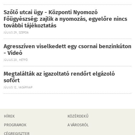
Szőlő utcai ügy - Központi Nyomozó
Főügyészség: zajlik a nyomozás, egyelőre nincs
további tájékoztatás
JÚLIUS 29., SZERDA
Agresszíven viselkedett egy csornai benzinkúton
- Videó
JÚLIUS 20., HÉTFŐ
Megtalálták az igazoltató rendőrt elgázoló
sofőrt
JÚLIUS 12., VASÁRNAP
HÍREK
KÖZÉRDEKŰ
PROGRAMOK
A VÁROSRÓL
CÉGREGISZTER