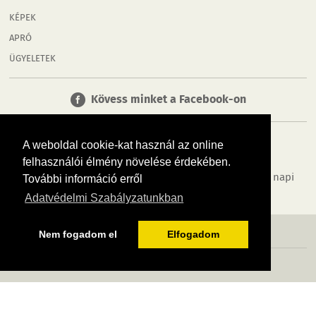
KÉPEK
APRÓ
ÜGYELETEK
Kövess minket a Facebook-on
A weboldal cookie-kat használ az online
felhasználói élmény növelése érdekében.
Tudj meg többet városodról! Hírek, programok, képek, napi
További információ erről
menü, cégek…. és minden, ami Győr
Adatvédelmi Szabályzatunkban
MÉDIAAJÁNLÓ
ADATVÉDELEM
IMPRESSZUM
RÓLUNK
ÁSZF
Nem fogadom el
Elfogadom
Copyright InfoVárosok. Minden jog fenntartva. | Web design & arculat by
Voov