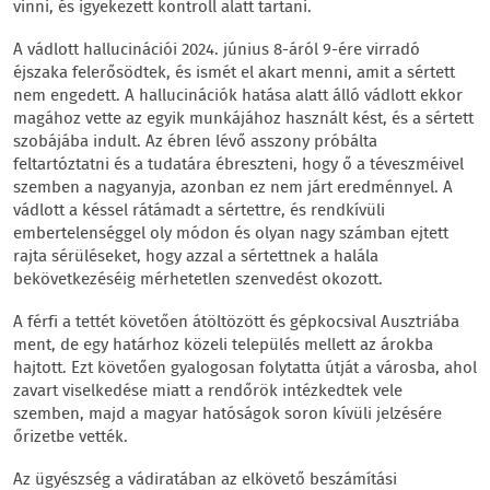
vinni, és igyekezett kontroll alatt tartani.
A vádlott hallucinációi 2024. június 8-áról 9-ére virradó
éjszaka felerősödtek, és ismét el akart menni, amit a sértett
nem engedett. A hallucinációk hatása alatt álló vádlott ekkor
magához vette az egyik munkájához használt kést, és a sértett
szobájába indult. Az ébren lévő asszony próbálta
feltartóztatni és a tudatára ébreszteni, hogy ő a téveszméivel
szemben a nagyanyja, azonban ez nem járt eredménnyel. A
vádlott a késsel rátámadt a sértettre, és rendkívüli
embertelenséggel oly módon és olyan nagy számban ejtett
rajta sérüléseket, hogy azzal a sértettnek a halála
bekövetkezéséig mérhetetlen szenvedést okozott.
A férfi a tettét követően átöltözött és gépkocsival Ausztriába
ment, de egy határhoz közeli település mellett az árokba
hajtott. Ezt követően gyalogosan folytatta útját a városba, ahol
zavart viselkedése miatt a rendőrök intézkedtek vele
szemben, majd a magyar hatóságok soron kívüli jelzésére
őrizetbe vették.
Az ügyészség a vádiratában az elkövető beszámítási