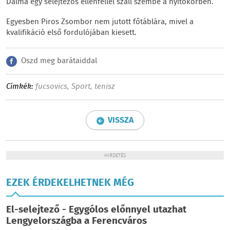
Dalma egy selejtezős ellenféllel száll szembe a nyitókörben.
Egyesben Piros Zsombor nem jutott főtáblára, mivel a
kvalifikáció első fordulójában kiesett.
Oszd meg barátaiddal
Címkék:
fucsovics
,
Sport
,
tenisz
VISSZA
HIRDETÉS
EZEK ÉRDEKELHETNEK MÉG
El-selejtező - Egygólos előnnyel utazhat
Lengyelországba a Ferencváros