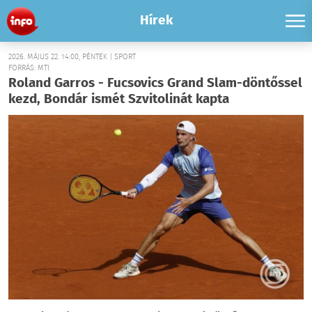
Hírek
2026. MÁJUS 22. 14:00, PÉNTEK | SPORT
FORRÁS: MTI
Roland Garros - Fucsovics Grand Slam-döntőssel
kezd, Bondár ismét Szvitolinát kapta