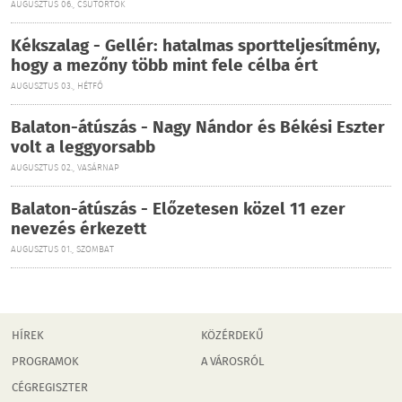
AUGUSZTUS 06., CSÜTÖRTÖK
Kékszalag - Gellér: hatalmas sportteljesítmény,
hogy a mezőny több mint fele célba ért
AUGUSZTUS 03., HÉTFŐ
Balaton-átúszás - Nagy Nándor és Békési Eszter
volt a leggyorsabb
AUGUSZTUS 02., VASÁRNAP
Balaton-átúszás - Előzetesen közel 11 ezer
nevezés érkezett
AUGUSZTUS 01., SZOMBAT
HÍREK
KÖZÉRDEKŰ
PROGRAMOK
A VÁROSRÓL
CÉGREGISZTER