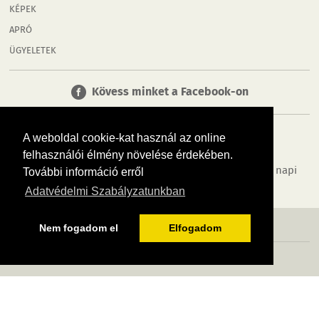
KÉPEK
APRÓ
ÜGYELETEK
Kövess minket a Facebook-on
A weboldal cookie-kat használ az online
felhasználói élmény növelése érdekében.
Tudj meg többet városodról! Hírek, programok, képek, napi
További információ erről
menü, cégek…. és minden, ami Győr
Adatvédelmi Szabályzatunkban
MÉDIAAJÁNLÓ
ADATVÉDELEM
IMPRESSZUM
RÓLUNK
ÁSZF
Nem fogadom el
Elfogadom
Copyright InfoVárosok. Minden jog fenntartva. | Web design & arculat by
Voov