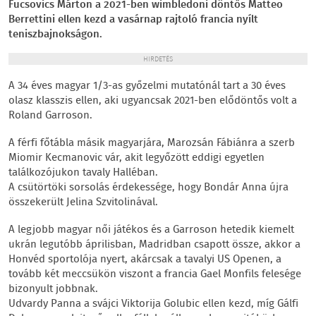
Fucsovics Márton a 2021-ben wimbledoni döntős Matteo
Berrettini ellen kezd a vasárnap rajtoló francia nyílt
teniszbajnokságon.
HIRDETÉS
A 34 éves magyar 1/3-as győzelmi mutatónál tart a 30 éves
olasz klasszis ellen, aki ugyancsak 2021-ben elődöntős volt a
Roland Garroson.
A férfi főtábla másik magyarjára, Marozsán Fábiánra a szerb
Miomir Kecmanovic vár, akit legyőzött eddigi egyetlen
találkozójukon tavaly Halléban.
A csütörtöki sorsolás érdekessége, hogy Bondár Anna újra
összekerült Jelina Szvitolinával.
A legjobb magyar női játékos és a Garroson hetedik kiemelt
ukrán legutóbb áprilisban, Madridban csapott össze, akkor a
Honvéd sportolója nyert, akárcsak a tavalyi US Openen, a
tovább két meccsükön viszont a francia Gael Monfils felesége
bizonyult jobbnak.
Udvardy Panna a svájci Viktorija Golubic ellen kezd, míg Gálfi