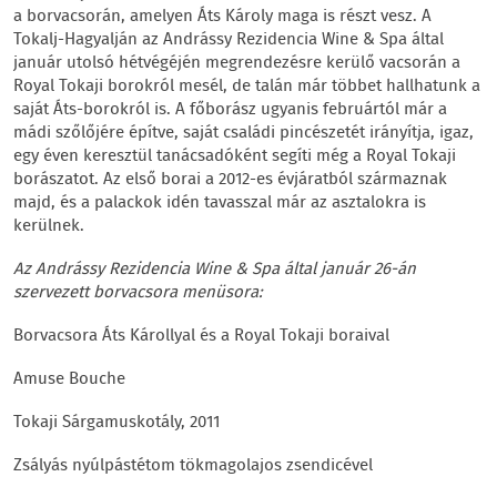
a borvacsorán, amelyen Áts Károly maga is részt vesz. A
Tokalj-Hagyalján az Andrássy Rezidencia Wine & Spa által
január utolsó hétvégéjén megrendezésre kerülő vacsorán a
Royal Tokaji borokról mesél, de talán már többet hallhatunk a
saját Áts-borokról is. A főborász ugyanis februártól már a
mádi szőlőjére építve, saját családi pincészetét irányítja, igaz,
egy éven keresztül tanácsadóként segíti még a Royal Tokaji
borászatot. Az első borai a 2012-es évjáratból származnak
majd, és a palackok idén tavasszal már az asztalokra is
kerülnek.
Az Andrássy Rezidencia Wine & Spa által január 26-án
szervezett borvacsora menüsora:
Borvacsora Áts Károllyal és a Royal Tokaji boraival
Amuse Bouche
Tokaji Sárgamuskotály, 2011
Zsályás nyúlpástétom tökmagolajos zsendicével