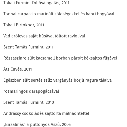
Tokaji Furmint Dűlőválogatás, 2011
Tonhal carpaccio marinált zöldségekkel és kapri bogyóval
Tokaji Birtokbor, 2011
Vad erőleves saját húsával töltött raviolival
Szent Tamás Furmint, 2011
Rózsaszínre sült kacsamell borban párolt kéksajtos fügével
Áts Cuvée, 2011
Egészben sült sertés szűz vargányás borjú ragura tálalva
rozmaringos darapogácsával
Szent Tamás Furmint, 2010
Andrássy csokoládés sajttorta málnaöntettel
„Birsalmás” 5 puttonyos Aszú, 2005