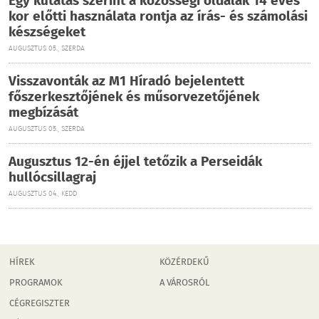
Egy kutatás szerint a közösségi oldalak 14 éves
kor előtti használata rontja az írás- és számolási
készségeket
AUGUSZTUS 05., SZERDA
Visszavonták az M1 Híradó bejelentett
főszerkesztőjének és műsorvezetőjének
megbízását
AUGUSZTUS 05., SZERDA
Augusztus 12-én éjjel tetőzik a Perseidák
hullócsillagraj
AUGUSZTUS 04., KEDD
HÍREK
KÖZÉRDEKŰ
PROGRAMOK
A VÁROSRÓL
CÉGREGISZTER