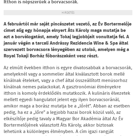
Itthon is népszerűek a borvacsorák.
HIRDETÉS
A februártól már saját pincészetet vezető, az Év Bortermelője
címet alig egy hónapja elnyert Áts Károly maga mutatja be
azt a borválogatást, amely Tokaj legjobbjait vonultatja fel. A
január végén a tarcali Andrássy Rezidencia Wine & Spa által
szervezett borvacsora lényegében az utolsó, amelyen még a
Royal Tokaji Borház főborászaként vesz részt.
Az elmúlt években itthon is egyre divatosabbak a borvacsorák,
amelyeknél vagy a sommelier által kiválasztott borok mellé
kínálnak ételeket, vagy a chef által összeállított menüsorhoz
kínálnak nemes palackokat. A gasztronómiai élményekre
itthon is komoly érdeklődés mutatkozik. A kulináris élvezetek
mellett egyedi hangulatot jelent egy ilyen borvacsoránál,
amikor maga a borász mutatja be a „lőrét”. Abban az esetben
pedig, ha ez a „lőre” a legjobb hazai borok közül való, az
elkészítője pedig tavaly a Magyar Bor Akadémia által Az Év
Bortermelőjének választott Áts Károly, akkor biztosak
lehetünk a különleges élményben. A cím igazi rangját