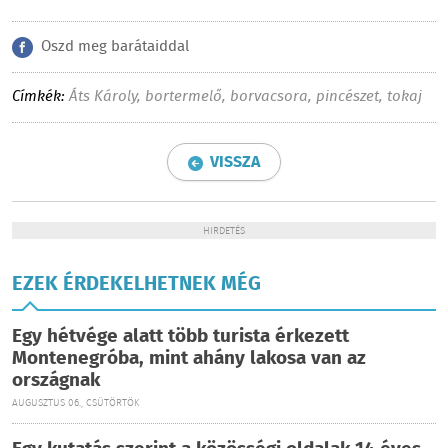
Oszd meg barátaiddal
Címkék:
Áts Károly
,
bortermelő
,
borvacsora
,
pincészet
,
tokaj
VISSZA
HIRDETÉS
EZEK ÉRDEKELHETNEK MÉG
Egy hétvége alatt több turista érkezett
Montenegróba, mint ahány lakosa van az
országnak
AUGUSZTUS 06., CSÜTÖRTÖK