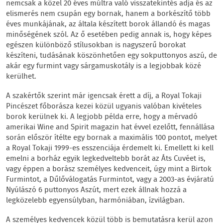
nemcsak a közel 20 éves múltra való visszatekintés adja és az
elismerés nem csupán egy bornak, hanem a borkészítő több
éves munkájának, az általa készített borok állandó és magas
minőségének szól. Az ő esetében pedig annak is, hogy képes
egészen különböző stílusokban is nagyszerű borokat
készíteni, tudásának köszönhetően egy sokputtonyos aszú, de
akár egy furmint vagy sárgamuskotály is a legjobbak közé
kerülhet.
A szakértők szerint már igencsak érett a díj, a Royal Tokaji
Pincészet főborásza kezei közül ugyanis valóban kivételes
borok kerülnek ki. A legjobb példa erre, hogy a mérvadó
amerikai Wine and Spirit magazin hat évvel ezelőtt, fennállása
során először ítélte egy bornak a maximális 100 pontot, melyet
a Royal Tokaji 1999-es esszenciája érdemelt ki. Emellett ki kell
emelni a borház egyik legkedveltebb borát az Áts Cuvéet is,
vagy éppen a borász személyes kedvenceit, úgy mint a Birtok
Furmintot, a Dűlőválogatás Furmintot, vagy a 2003-as évjáratú
Nyúlászó 6 puttonyos Aszút, mert ezek állnak hozzá a
legközelebb egyensúlyban, harmóniában, ízvilágban.
A személyes kedvencek közül több is bemutatásra kerül azon