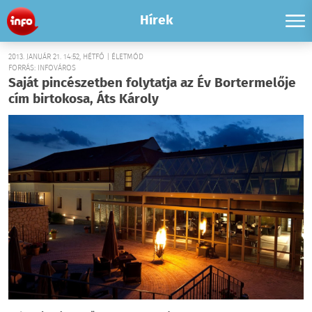
Hírek
2013. JANUÁR 21. 14:52, HÉTFŐ | ÉLETMÓD
FORRÁS: INFOVÁROS
Saját pincészetben folytatja az Év Bortermelője
cím birtokosa, Áts Károly