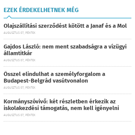
EZEK ÉRDEKELHETNEK MÉG
Olajszállítási szerződést kötött a Janaf és a Mol
AUGUSZTUS 07., PÉNTEK
Gajdos László: nem ment szabadságra a vízügyi
államtitkár
AUGUSZTUS 07., PÉNTEK
Ősszel elindulhat a személyforgalom a
Budapest-Belgrád vasútvonalon
AUGUSZTUS 07., PÉNTEK
Kormányszóvivő: két részletben érkezik az
iskolakezdési támogatás, nem kell igényelni
AUGUSZTUS 07., PÉNTEK