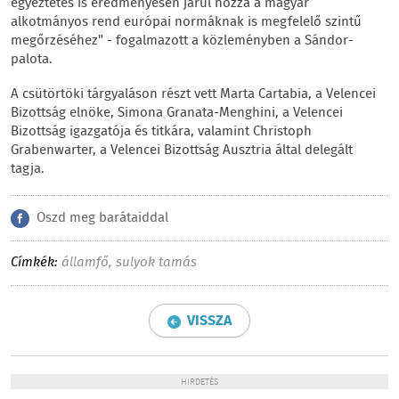
egyeztetés is eredményesen járul hozzá a magyar
alkotmányos rend európai normáknak is megfelelő szintű
megőrzéséhez" - fogalmazott a közleményben a Sándor-
palota.
A csütörtöki tárgyaláson részt vett Marta Cartabia, a Velencei
Bizottság elnöke, Simona Granata-Menghini, a Velencei
Bizottság igazgatója és titkára, valamint Christoph
Grabenwarter, a Velencei Bizottság Ausztria által delegált
tagja.
Oszd meg barátaiddal
Címkék:
államfő
,
sulyok tamás
VISSZA
HIRDETÉS