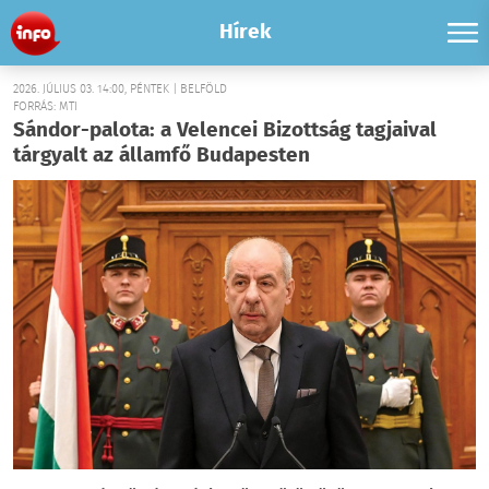
Hírek
2026. JÚLIUS 03. 14:00, PÉNTEK | BELFÖLD
FORRÁS: MTI
Sándor-palota: a Velencei Bizottság tagjaival
tárgyalt az államfő Budapesten