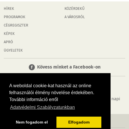
HÍREK
KÖZÉRDEKŰ
PROGRAMOK
A VÁROSRÓL
CÉGREGISZTER
KÉPEK
APRÓ
ÜGYELETEK
Kövess minket a Facebook-on
A weboldal cookie-kat használ az online
felhasználói élmény növelése érdekében.
Tudj meg többet városodról! Hírek, programok, képek, napi
További információ erről
menü, cégek…. és minden, ami Győr
Adatvédelmi Szabályzatunkban
MÉDIAAJÁNLÓ
ADATVÉDELEM
IMPRESSZUM
RÓLUNK
ÁSZF
Nem fogadom el
Elfogadom