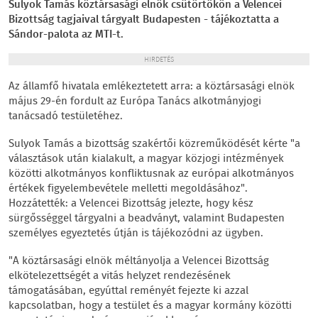
Sulyok Tamás köztársasági elnök csütörtökön a Velencei
Bizottság tagjaival tárgyalt Budapesten - tájékoztatta a
Sándor-palota az MTI-t.
HIRDETÉS
Az államfő hivatala emlékeztetett arra: a köztársasági elnök
május 29-én fordult az Európa Tanács alkotmányjogi
tanácsadó testületéhez.
Sulyok Tamás a bizottság szakértői közreműködését kérte "a
választások után kialakult, a magyar közjogi intézmények
közötti alkotmányos konfliktusnak az európai alkotmányos
értékek figyelembevétele melletti megoldásához".
Hozzátették: a Velencei Bizottság jelezte, hogy kész
sürgősséggel tárgyalni a beadványt, valamint Budapesten
személyes egyeztetés útján is tájékozódni az ügyben.
"A köztársasági elnök méltányolja a Velencei Bizottság
elkötelezettségét a vitás helyzet rendezésének
támogatásában, egyúttal reményét fejezte ki azzal
kapcsolatban, hogy a testület és a magyar kormány közötti