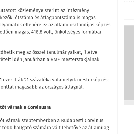
uttatott közleménye szerint az intézmény
ntkezők létszáma és átlagpontszáma is magas
lyamatok ellenére is: az állami ösztöndíjas képzési
dően magas, 418,8 volt, önköltséges formában
hetik meg az ősszel tanulmányaikat, illetve
vételt idén januárban a BME mesterszakjainak
1 ezer diák 21 százaléka valamelyik mesterképzést
kponttal magasabb az országos átlagnál.
tót várnak a Corvinusra
atót várnak szeptemberben a Budapesti Corvinus
t több hallgató számára vált lehetővé az államilag