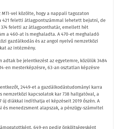
 MTI-vel közölte, hogy a nappali tagozaton
 421 feletti átlagpontszámmal lehetett bejutni, de
374 feletti az átlagponthatár, emellett hét
zám a 460-at is meghaladta. A 470-et meghaladó
özi gazdálkodás és az angol nyelvű nemzetközi
kat az intézmény.
en adtak be jelentkezést az egyetemre, közülük 3484
 914-en mesterképzésre, 63-an osztatlan képzésre
lentkezőt, 2449-et a gazdálkodástudományi karra
s nemzetközi kapcsolatok kar 738 hallgatóval, a
j diákkal indíthatja el képzéseit 2019 őszén. A
i és menedzsment alapszak, a pénzügy-számvitel
n támogatottként, 649-en pedig önköltségesként