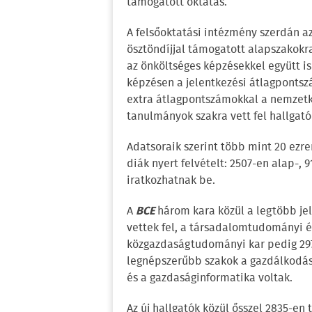
támogatott oktatás.
A felsőoktatási intézmény szerdán az
ösztöndíjjal támogatott alapszakokra
az önköltséges képzésekkel együtt is 
képzésen a jelentkezési átlagponts
extra átlagpontszámokkal a nemzetk
tanulmányok szakra vett fel hallgató
Adatsoraik szerint több mint 20 ezr
diák nyert felvételt: 2507-en alap-,
iratkozhatnak be.
A
BCE
három kara közül a legtöbb je
vettek fel, a társadalomtudományi é
közgazdaságtudományi kar pedig 297 ú
legnépszerűbb szakok a gazdálkodás
és a gazdaságinformatika voltak.
Az új hallgatók közül ősszel 2835-e