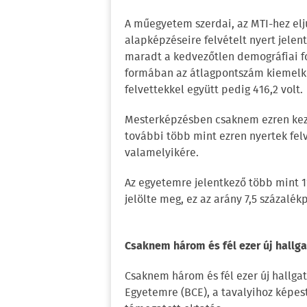
A műegyetem szerdai, az MTI-hez elj
alapképzéseire felvételt nyert jele
maradt a kedvezőtlen demográfiai fo
formában az átlagpontszám kiemelke
felvettekkel együtt pedig 416,2 volt.
Mesterképzésben csaknem ezren kezd
további több mint ezren nyertek fel
valamelyikére.
Az egyetemre jelentkező több mint 1
jelölte meg, ez az arány 7,5 százalé
Csaknem három és fél ezer új hallga
Csaknem három és fél ezer új hallg
Egyetemre (BCE), a tavalyihoz képes