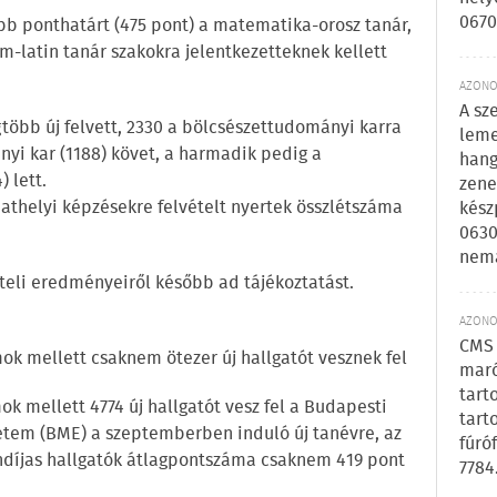
0670
b ponthatárt (475 pont) a matematika-orosz tanár,
m-latin tanár szakokra jelentkezetteknek kellett
AZONOS
A sz
több új felvett, 2330 a bölcsészettudományi karra
leme
yi kar (1188) követ, a harmadik pedig a
hang
 lett.
zene
bathelyi képzésekre felvételt nyertek összlétszáma
kész
0630
nem
ételi eredményeiről később ad tájékoztatást.
AZONOS
CMS 
 mellett csaknem ötezer új hallgatót vesznek fel
maró
tart
mellett 4774 új hallgatót vesz fel a Budapesti
tart
tem (BME) a szeptemberben induló új tanévre, az
fúró
öndíjas hallgatók átlagpontszáma csaknem 419 pont
7784