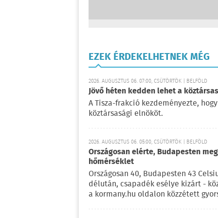
EZEK ÉRDEKELHETNEK MÉG
2026. AUGUSZTUS 06. 07:00, CSÜTÖRTÖK | BELFÖLD
Jövő héten kedden lehet a köztársas
A Tisza-frakció kezdeményezte, hogy
köztársasági elnököt.
2026. AUGUSZTUS 06. 05:00, CSÜTÖRTÖK | BELFÖLD
Országosan elérte, Budapesten meg 
hőmérséklet
Országosan 40, Budapesten 43 Celsi
délután, csapadék esélye kizárt - kö
a kormany.hu oldalon közzétett gyor