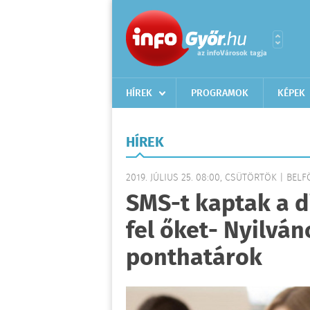
HÍREK
PROGRAMOK
KÉPEK
HÍREK
2019. JÚLIUS 25. 08:00, CSÜTÖRTÖK | BEL
SMS-t kaptak a d
fel őket- Nyilván
ponthatárok