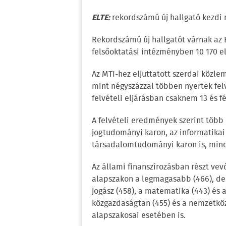
ELTE:
rekordszámú új hallgató kezdi
Rekordszámú új hallgatót várnak az
felsőoktatási intézményben 10 170 
Az MTI-hez eljuttatott szerdai közle
mint négyszázzal többen nyertek fel
felvételi eljárásban csaknem 13 és f
A felvételi eredmények szerint több
jogtudományi karon, az informatikai 
társadalomtudományi karon is, mind
Az állami finanszírozásban részt ve
alapszakon a legmagasabb (466), d
jogász (458), a matematika (443) és a
közgazdaságtan (455) és a nemzetköz
alapszakosai esetében is.