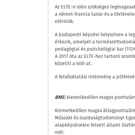
Az ELTE-n idén szükséges legmagasab
a német-francia tanár és a történele
elérniük.
A budapesti képzési helyszínen a leg
érkezik, amelyet a természettudomán
pedagógiai és pszichológiai kar (1124)
A 2017 óta az ELTE-hez tartozó szom
közelíti a 600-at.
A felsőoktatási intézmény a pótfelv
BME:
kiemelkedően magas pontszámok
Kiemelkedően magas átlagpontszámok 
Műszaki és Gazdaságtudományi Egye
alapképzésekre felvett állami öszt
volt.