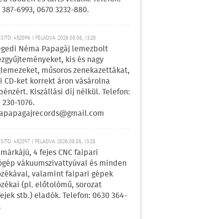
 387-6993, 0670 3232-880.
ÍTÓ: 452096 | FELADVA: 2026.08.06, 13:28
egedi Néma Papagáj lemezbolt
zgyűjteményeket, kis és nagy
lemezeket, műsoros zenekazettákat,
i CD-ket korrekt áron vásárolna
pénzért. Kiszállási díj nélkül. Telefon:
 230-1076.
apapagajrecords@gmail.com
ÍTÓ: 452097 | FELADVA: 2026.08.06, 13:28
márkájú, 4 fejes CNC faipari
gép vákuumszivattyúval és minden
ozékával, valamint faipari gépek
ozékai (pl. előtolómű, sorozat
fejek stb.) eladók. Telefon: 0630 364-
.