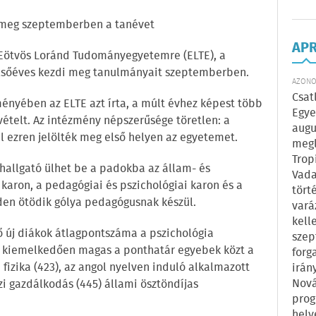
 meg szeptemberben a tanévet
AP
 Eötvös Loránd Tudományegyetemre (ELTE), a
elsőéves kezdi meg tanulmányait szeptemberben.
AZONOS
Csat
ményében az ELTE azt írta, a múlt évhez képest több
Egye
vételt. Az intézmény népszerűsége töretlen: a
augu
él ezren jelölték meg első helyen az egyetemet.
megl
Trop
 hallgató ülhet be a padokba az állam- és
Vada
karon, a pedagógiai és pszichológiai karon és a
tört
en ötödik gólya pedagógusnak készül.
vará
kell
vő új diákok átlagpontszáma a pszichológia
szep
e kiemelkedően magas a ponthatár egyebek közt a
forg
 fizika (423), az angol nyelven induló alkalmazott
irán
Nová
i gazdálkodás (445) állami ösztöndíjas
prog
hely