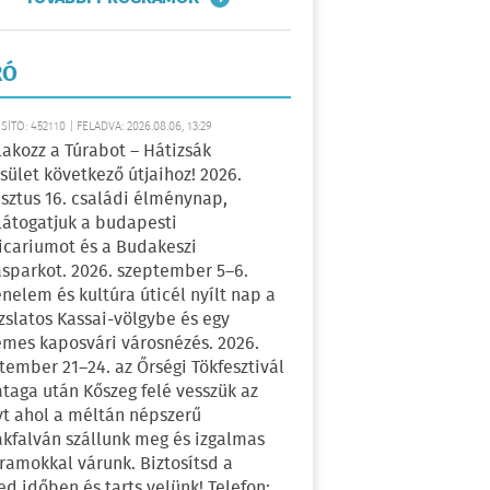
RÓ
ÍTÓ: 452110 | FELADVA: 2026.08.06, 13:29
lakozz a Túrabot – Hátizsák
sület következő útjaihoz! 2026.
sztus 16. családi élménynap,
átogatjuk a budapesti
icariumot és a Budakeszi
sparkot. 2026. szeptember 5–6.
énelem és kultúra úticél nyílt nap a
zslatos Kassai-völgybe és egy
emes kaposvári városnézés. 2026.
tember 21–24. az Őrségi Tökfesztivál
ataga után Kőszeg felé vesszük az
yt ahol a méltán népszerű
kfalván szállunk meg és izgalmas
ramokkal várunk. Biztosítsd a
ed időben és tarts velünk! Telefon: