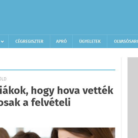
CÉGREGISZTER
APRÓ
ÜGYELETEK
OLVASÓSAR
FÖLD
iákok, hogy hova vették
osak a felvételi