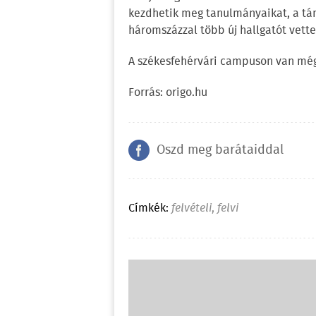
kezdhetik meg tanulmányaikat, a tá
háromszázzal több új hallgatót vettek
A székesfehérvári campuson van még 
Forrás: origo.hu
Oszd meg barátaiddal
Címkék:
felvételi
,
felvi