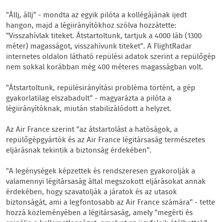
"Állj, állj" - mondta az egyik pilóta a kollégájának ijedt
hangon, majd a légiirányítókhoz szólva hozzátette:
"Visszahívlak titeket. Átstartoltunk, tartjuk a 4000 láb (1300
méter) magasságot, visszahívunk titeket". A FlightRadar
internetes oldalon látható repülési adatok szerint a repülőgép
nem sokkal korábban még 400 méteres magasságban volt.
"Átstartoltunk, repülésirányítási probléma történt, a gép
gyakorlatilag elszabadult" - magyarázta a pilóta a
légiirányítóknak, miután stabilizálódott a helyzet.
Az Air France szerint "az átstartolást a hatóságok, a
repülőgépgyártók és az Air France légitársaság természetes
eljárásnak tekintik a biztonság érdekében".
"A legénységek képzettek és rendszeresen gyakorolják a
valamennyi légitársaság által megszokott eljárásokat annak
érdekében, hogy szavatolják a járatok és az utasok
biztonságát, ami a legfontosabb az Air France számára" - tette
hozzá közleményében a légitársaság, amely "megérti és