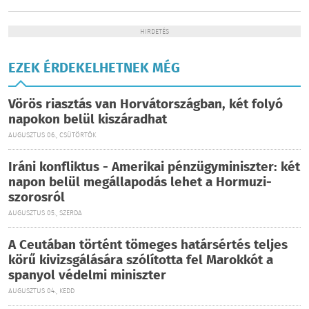
HIRDETÉS
EZEK ÉRDEKELHETNEK MÉG
Vörös riasztás van Horvátországban, két folyó
napokon belül kiszáradhat
AUGUSZTUS 06., CSÜTÖRTÖK
Iráni konfliktus - Amerikai pénzügyminiszter: két
napon belül megállapodás lehet a Hormuzi-
szorosról
AUGUSZTUS 05., SZERDA
A Ceutában történt tömeges határsértés teljes
körű kivizsgálására szólította fel Marokkót a
spanyol védelmi miniszter
AUGUSZTUS 04., KEDD