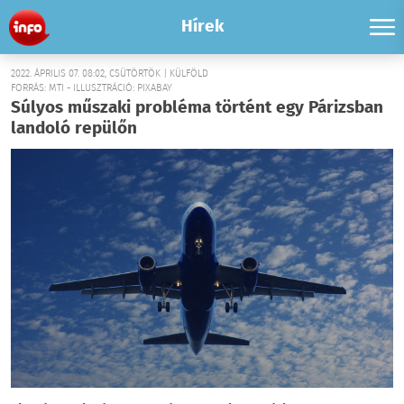
Hírek
2022. ÁPRILIS 07. 08:02, CSÜTÖRTÖK | KÜLFÖLD
FORRÁS: MTI - ILLUSZTRÁCIÓ: PIXABAY
Súlyos műszaki probléma történt egy Párizsban
landoló repülőn