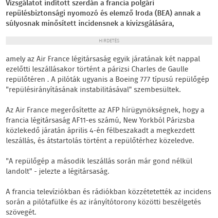
Vizsgálatot indított szerdán a francia polgári
repülésbiztonsági nyomozó és elemző Iroda (BEA) annak a
súlyosnak minősített incidensnek a kivizsgálására,
HIRDETÉS
amely az Air France légitársaság egyik járatának két nappal
ezelőtti leszállásakor történt a párizsi Charles de Gaulle
repülőtéren . A pilóták ugyanis a Boeing 777 típusú repülőgép
"repülésirányításának instabilitásával" szembesültek.
Az Air France megerősítette az AFP hírügynökségnek, hogy a
francia légitársaság AF11-es számú, New Yorkból Párizsba
közlekedő járatán április 4-én félbeszakadt a megkezdett
leszállás, és átstartolás történt a repülőtérhez közeledve.
"A repülőgép a második leszállás során már gond nélkül
landolt" - jelezte a légitársaság.
A francia televíziókban és rádiókban közzétetették az incidens
során a pilótafülke és az irányítótorony közötti beszélgetés
szövegét.