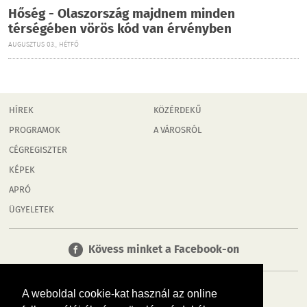
Hőség - Olaszország majdnem minden
térségében vörös kód van érvényben
AUGUSZTUS 03., HÉTFŐ
HÍREK
KÖZÉRDEKŰ
PROGRAMOK
A VÁROSRÓL
CÉGREGISZTER
KÉPEK
APRÓ
ÜGYELETEK
Kövess minket a Facebook-on
A weboldal cookie-kat használ az online