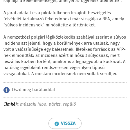
sajnálja a kellemetlenséget, amelyet az ügyfeleik átélhettek".
A járat adatait és a pilótafülkében lezajlott beszélgetés
felvételét tartalmazó feketedobozt már vizsgálja a BEA, amely
"súlyos incidensnek" minősítette a történteket.
A nemzetközi polgári légiközlekedés szabályai szerint a súlyos
incidens azt jelenti, hogy a körülmények arra utalnak, nagy
volt a valószínűsége egy balesetnek. Illetékes források az AFP-
nek elmondták: az incidens azért minősült súlyosnak, mert
leszállás közben történt, amikor is a legnagyobb a kockázat. A
hatóság egyébként rendszeresen végez ilyen típusú
vizsgálatokat. A mostani incidensnek nem voltak sérültjei.
Oszd meg barátaiddal
Címkék:
műszaki hiba
,
párizs
,
repülő
VISSZA