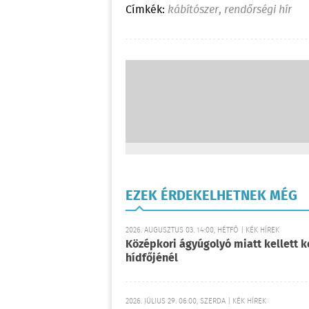
Címkék:
kábítószer
,
rendőrségi hír
EZEK ÉRDEKELHETNEK MÉG
2026. AUGUSZTUS 03. 14:00, HÉTFŐ | KÉK HÍREK
Középkori ágyúgolyó miatt kellett k
hídfőjénél
2026. JÚLIUS 29. 06:00, SZERDA | KÉK HÍREK