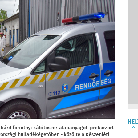
HE
liárd forintnyi kábítószer-alapanyagot, prekurzort
rszági hulladékégetőben - közölte a Készenléti