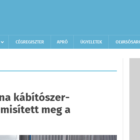
CÉGREGISZTER
APRÓ
ÜGYELETEK
OLVASÓSAR
na kábítószer-
misített meg a