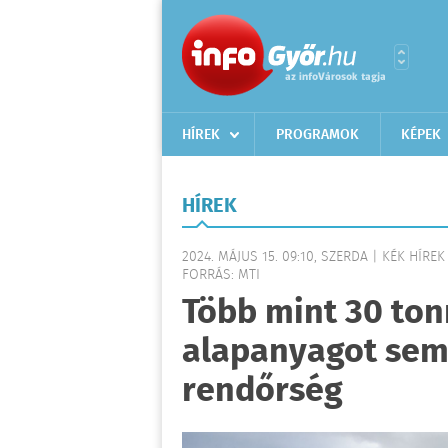
HÍREK
PROGRAMOK
KÉPEK
HÍREK
2024. MÁJUS 15. 09:10, SZERDA | KÉK HÍREK
FORRÁS: MTI
Több mint 30 ton
alapanyagot sem
rendőrség