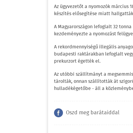
Az ügyvezetőt a nyomozók március 18-á
készítés elősegítése miatt hallgatták
A Magyarországon lefoglalt 32 tonna
kezdeményezte a nyomozást felügye
A rekordmennyiségű illegális anyago
budapesti raktárakban lefoglalt veg
prekurzort égették el.
Az utóbbi szállítmányt a megsemmis
tárolták, onnan szállították át szigo
hulladékégetőbe - áll a közleményb
Oszd meg barátaiddal