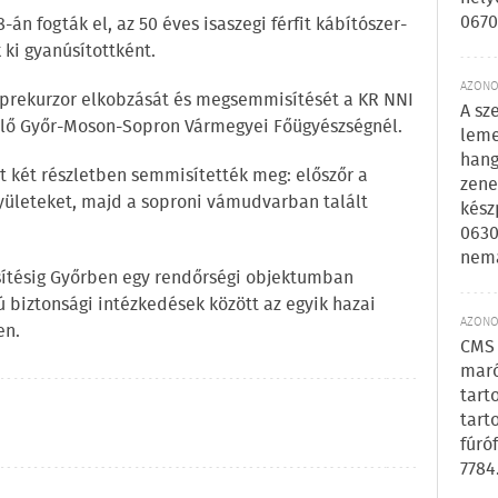
0670
n fogták el, az 50 éves isaszegi férfit kábítószer-
 ki gyanúsítottként.
AZONOS
 prekurzor elkobzását és megsemmisítését a KR NNI
A sz
lő Győr-Moson-Sopron Vármegyei Főügyészségnél.
leme
hang
t két részletben semmisítették meg: előszőr a
zene
yületeket, majd a soproni vámudvarban talált
kész
0630
nem
ítésig Győrben egy rendőrségi objektumban
rú biztonsági intézkedések között az egyik hazai
AZONOS
en.
CMS 
maró
tart
tart
fúró
7784