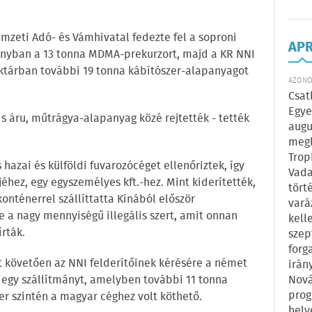
Nemzeti Adó- és Vámhivatal fedezte fel a soproni
AP
nyban a 13 tonna MDMA-prekurzort, majd a KR NNI
ktárban további 19 tonna kábítószer-alapanyagot
AZONOS
Csat
Egye
is áru, műtrágya-alapanyag közé rejtették - tették
augu
megl
Trop
hazai és külföldi fuvarozócéget ellenőriztek, így
Vada
éhez, egy egyszemélyes kft.-hez. Mint kiderítették,
tört
nténerrel szállíttatta Kínából először
vará
a nagy mennyiségű illegális szert, amit onnan
kell
rták.
szep
forg
st követően az NNI felderítőinek kérésére a német
irán
Nová
egy szállítmányt, amelyben további 11 tonna
prog
szer szintén a magyar céghez volt köthető.
hely