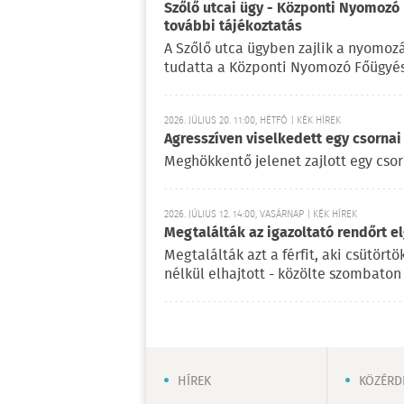
Szőlő utcai ügy - Központi Nyomozó 
további tájékoztatás
A Szőlő utca ügyben zajlik a nyomoz
tudatta a Központi Nyomozó Főügyés
2026. JÚLIUS 20. 11:00, HÉTFŐ | KÉK HÍREK
Agresszíven viselkedett egy csornai
Meghökkentő jelenet zajlott egy cso
2026. JÚLIUS 12. 14:00, VASÁRNAP | KÉK HÍREK
Megtalálták az igazoltató rendőrt el
Megtalálták azt a férfit, aki csütört
nélkül elhajtott - közölte szombato
HÍREK
KÖZÉRD