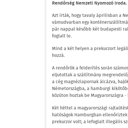
Rendőrség Nemzeti Nyomozó Iroda.
Azt írták, hogy tavaly áprilisban a 
vámudvarban egy konténerszállítmá
pár nappal később két budapesti ra
foglalt le.
Mind a két helyen a prekurzort legál
hozzá.
A rendőrök a felderítés során számos 
eljutottak a szállítmány megrendelőj
a cég magnéziapornak álcázva, hajóko
Németországba, a hamburgi kikötőbe 
közúton hoztak be Magyarországra - í
Két héttel a magyarországi rajtaüté
hatóságok Hamburgban ellenőriztek 
prekurzor volt; a lefoglalt illegális 