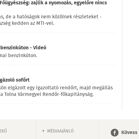
Főügyészség: zajlik a nyomozás, egyelőre nincs
ás, de a hatóságok nem közölnek részleteket -
zség kedden az MTI-vel.
 benzinkúton - Videó
rnai benzinkúton.
gázoló sofőrt
ökön elgázolt egy igazoltató rendőrt, majd megállás
n a Tolna Vármegyei Rendőr-főkapitányság.
EKŰ
MÉDIAAJÁNLÓ
Kövess 