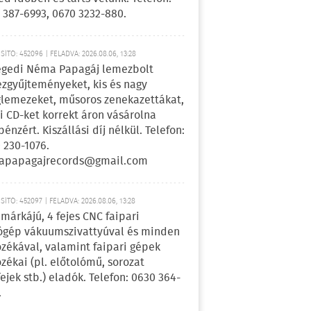
 387-6993, 0670 3232-880.
ÍTÓ: 452096 | FELADVA: 2026.08.06, 13:28
egedi Néma Papagáj lemezbolt
zgyűjteményeket, kis és nagy
lemezeket, műsoros zenekazettákat,
i CD-ket korrekt áron vásárolna
pénzért. Kiszállási díj nélkül. Telefon:
 230-1076.
apapagajrecords@gmail.com
ÍTÓ: 452097 | FELADVA: 2026.08.06, 13:28
márkájú, 4 fejes CNC faipari
gép vákuumszivattyúval és minden
ozékával, valamint faipari gépek
ozékai (pl. előtolómű, sorozat
fejek stb.) eladók. Telefon: 0630 364-
.