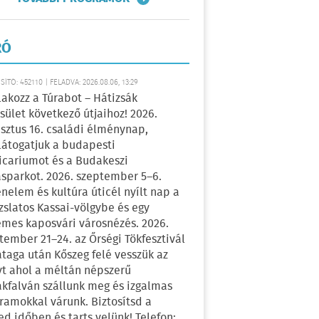
RÓ
ÍTÓ: 452110 | FELADVA: 2026.08.06, 13:29
lakozz a Túrabot – Hátizsák
sület következő útjaihoz! 2026.
sztus 16. családi élménynap,
átogatjuk a budapesti
icariumot és a Budakeszi
sparkot. 2026. szeptember 5–6.
énelem és kultúra úticél nyílt nap a
zslatos Kassai-völgybe és egy
emes kaposvári városnézés. 2026.
tember 21–24. az Őrségi Tökfesztivál
ataga után Kőszeg felé vesszük az
yt ahol a méltán népszerű
kfalván szállunk meg és izgalmas
ramokkal várunk. Biztosítsd a
ed időben és tarts velünk! Telefon: