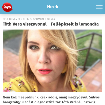
Hírek
2018. NOVEMBER 10. 09:22, SZOMBAT | BULVÁR
Tóth Vera visszavonul - Fellépéseit is lemondta
Nem kell megijednünk, csak addig, amíg meggyógyul. Súlyos
hangszálgyulladást diagnosztizáltak Tóth Veránál, hetekig