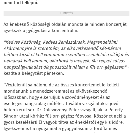
nem tud fellépni.
HIRDETÉS
Az énekesnő közösségi oldalán mondta le minden koncertjét,
igyekszik a gyógyulásra koncentrálni.
"Kedves Közönség, Kedves Zenésztársak, Megrendelőim!
Akármennyire is szeretném, az elkövetkezendő két-három
hétben kicsit el kell vonulnom csendben szemlélni a világot és
némának kell lennem, akárhová is megyek. Ma reggel súlyos
hangszálgyulladást diagnosztizált nálam a fül-orr-gégészem"
-
kezdte a bejegyzést pénteken.
"Végtelenül sajnálom, de az összes koncertemet le kellett
mondanunk a menedzseremmel az elkövetkezendő
időszakban, hogy elkerüljük a szövődményeket és az
esetleges hangszalag műtétet. További vizsgálatokra jövő
héten kerül sor. Dr Doleviczényi Péter vizsgált, aki a Péterfy
Sándor utcai kórház fül-orr-gégész főovosa. Köszönet neki a
gyors kezelésért! El vagyok tiltva az énekléstől egy kis időre.
Igyekszem ezt a nyugalmat a gyógyulásomra fordítani és