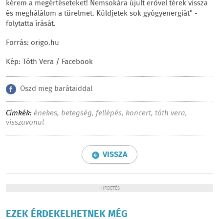
kérem a megértéseteket! Nemsokára újult erővel térek vissza
és meghálálom a türelmet. Küldjetek sok gyógyenergiát" -
folytatta írását.
Forrás: origo.hu
Kép: Tóth Vera / Facebook
Oszd meg barátaiddal
Címkék:
énekes
,
betegség
,
fellépés
,
koncert
,
tóth vera
,
visszavonul
VISSZA
HIRDETÉS
EZEK ÉRDEKELHETNEK MÉG