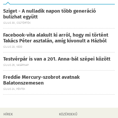
Sziget - A nulladik napon több generáció
bulizhat együtt
JÚLIUS 30., CSÜTÖRTÖK
Facebook-vita alakult ki arról, hogy mi történt
Takács Péter asztalán, amíg kivonult a Házból
JÚLIUS 28., KEDD
Testvérpár is van a 201. Anna-bál szépei között
JÚLIUS 26., VASÁRNAP
Freddie Mercury-szobrot avatnak
Balatonszemesen
JÚLIUS 24., PÉNTEK
HÍREK
KÖZÉRDEKŰ