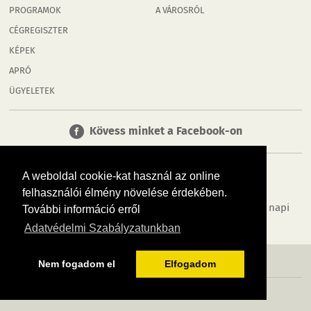
PROGRAMOK
A VÁROSRÓL
CÉGREGISZTER
KÉPEK
APRÓ
ÜGYELETEK
Kövess minket a Facebook-on
A weboldal cookie-kat használ az online
felhasználói élmény növelése érdekében.
Tudj meg többet városodról! Hírek, programok, képek, napi
További információ erről
menü, cégek…. és minden, ami Győr
Adatvédelmi Szabályzatunkban
MÉDIAAJÁNLÓ
ADATVÉDELEM
IMPRESSZUM
RÓLUNK
ÁSZF
Nem fogadom el
Elfogadom
Copyright InfoVárosok. Minden jog fenntartva. | Web design & arculat by
Voov