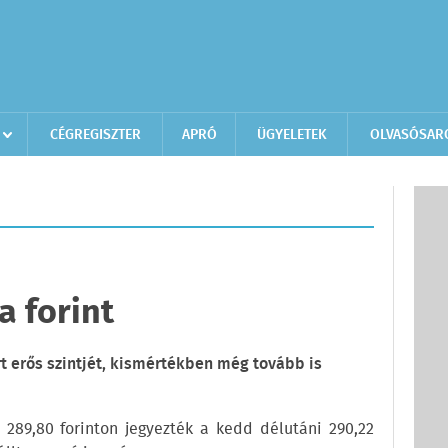
CÉGREGISZTER
APRÓ
ÜGYELETEK
OLVASÓSAR
D
a forint
rt erős szintjét, kismértékben még tovább is
r 289,80 forinton jegyezték a kedd délutáni 290,22