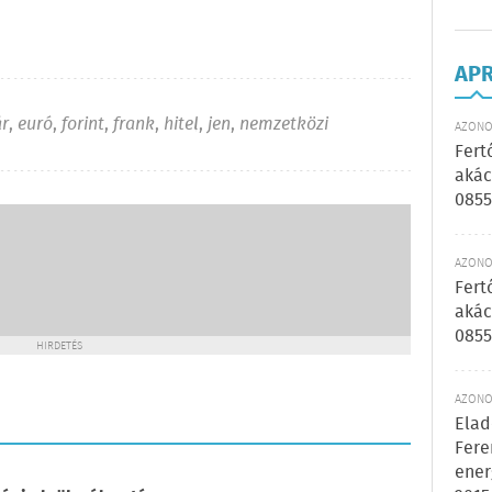
AP
ár
,
euró
,
forint
,
frank
,
hitel
,
jen
,
nemzetközi
AZONOS
Fert
akác
0855
AZONOS
Fert
akác
0855
HIRDETÉS
AZONOS
Elad
Fere
ener