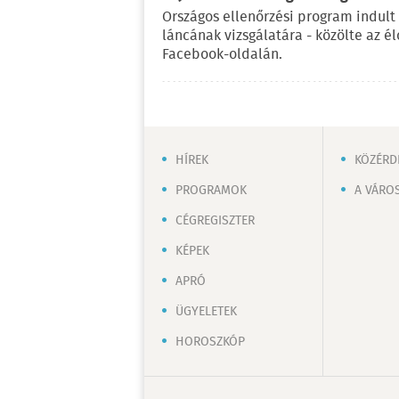
Országos ellenőrzési program indult
láncának vizsgálatára - közölte az é
Facebook-oldalán.
HÍREK
KÖZÉRD
PROGRAMOK
A VÁRO
CÉGREGISZTER
KÉPEK
APRÓ
ÜGYELETEK
HOROSZKÓP