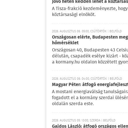
Jövő héten kedden lehet a köztársas
A Tisza-frakció kezdeményezte, hogy
köztársasági elnököt.
2026. AUGUSZTUS 06. 05:00, CSÜTÖRTÖK | BELFÖLD
Országosan elérte, Budapesten meg 
hőmérséklet
Országosan 40, Budapesten 43 Celsi
délután, csapadék esélye kizárt - kö
a kormany.hu oldalon közzétett gyor
2026. AUGUSZTUS 06. 04:00, CSÜTÖRTÖK | BELFÖLD
Magyar Péter: átfogó energiafejlesz
A mostani energiaválság tanulságaira
fogadott el a kormány szerdai ülésé
oldalán szerda este.
2026. AUGUSZTUS 05. 13:00, SZERDA | BELFÖLD
Gajdos László: átfogó országos elle