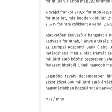
forint után. Hétfőn még 292 forinton 
A svájci frankot 240,51 forinton jegye
forintot ért, míg kedden délután 21
2,6719 forintra csökkent a keddi 2,679
Alapvetően kedvező a hangulat a ne
kedvez a forintnak, illetve a térsé
az Európai Központi Bank újabb 3 
határozhatja meg a piac irányát sz
milliárd euró közötti összegben vehe
fedezett hitelből. Ennél nagyobb me
Legutóbb tavaly decemberben hird
akkor közel 500 milliárd euró érté
nagymértékben hozzájárult a bankközi
MTI / mno