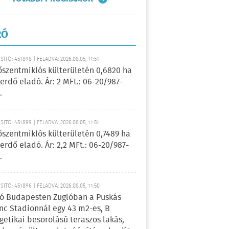
RÓ
ÍTÓ: 451898 | FELADVA: 2026.08.05, 11:51
őszentmiklós külterületén 0,6820 ha
erdő eladó. Ár: 2 MFt.: 06-20/987-
.
ÍTÓ: 451899 | FELADVA: 2026.08.05, 11:51
őszentmiklós külterületén 0,7489 ha
erdő eladó. Ár: 2,2 MFt.: 06-20/987-
.
ÍTÓ: 451896 | FELADVA: 2026.08.05, 11:50
ó Budapesten Zuglóban a Puskás
nc Stadionnál egy 43 m2-es, B
getikai besorolású teraszos lakás,