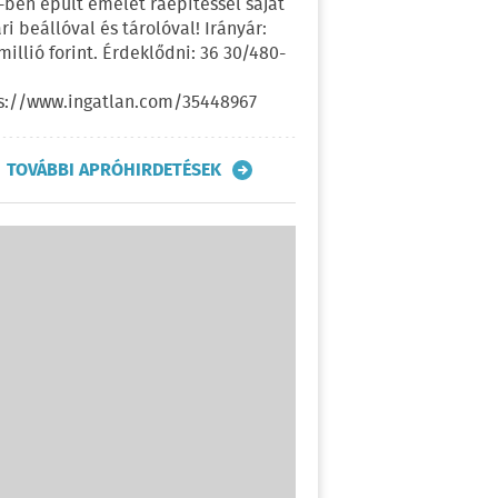
-ben épült emelet ráépítéssel saját
ri beállóval és tárolóval! Irányár:
 millió forint. Érdeklődni: 36 30/480-
s://www.ingatlan.com/35448967
TOVÁBBI APRÓHIRDETÉSEK