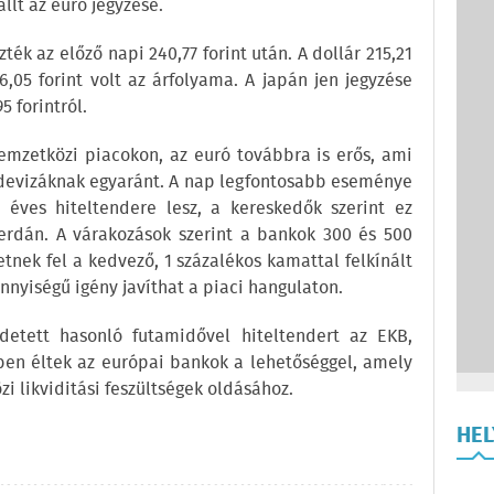
állt az euró jegyzése.
zték az előző napi 240,77 forint után. A dollár 215,21
6,05 forint volt az árfolyama. A japán jen jegyzése
5 forintról.
mzetközi piacokon, az euró továbbra is erős, ami
gi devizáknak egyaránt. A nap legfontosabb eseménye
éves hiteltendere lesz, a kereskedők szerint ez
erdán. A várakozások szerint a bankok 300 és 500
tnek fel a kedvező, 1 százalékos kamattal felkínált
nnyiségű igény javíthat a piaci hangulaton.
etett hasonló futamidővel hiteltendert az EKB,
kben éltek az európai bankok a lehetőséggel, amely
 likviditási feszültségek oldásához.
HE