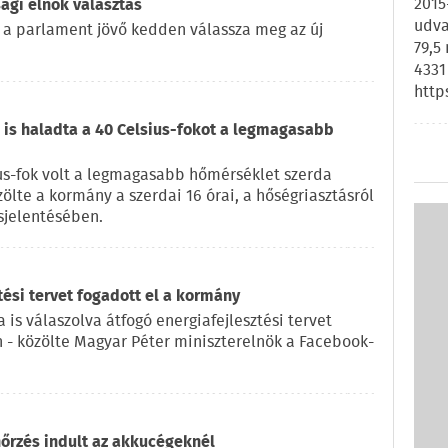
2015
ági elnök választás
udva
 a parlament jövő kedden válassza meg az új
79,5
4331
http
is haladta a 40 Celsius-fokot a legmagasabb
us-fok volt a legmagasabb hőmérséklet szerda
zölte a kormány a szerdai 16 órai, a hőségriasztásról
sjelentésében.
tési tervet fogadott el a kormány
 is válaszolva átfogó energiafejlesztési tervet
n - közölte Magyar Péter miniszterelnök a Facebook-
nőrzés indult az akkucégeknél