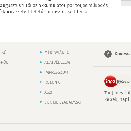
 augusztus 1-től az akkumulátoripar teljes működési
lő környezetért felelős miniszter kedden a
EKŰ
MÉDIAAJÁNLÓ
Kövess 
SRÓL
ADATVÉDELEM
IMPRESSZUM
RÓLUNK
ÁSZF
Tudj meg töb
képek, napi
COOKIE SZABÁLYZAT