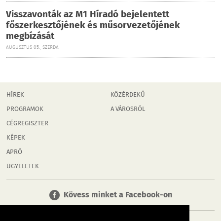
Visszavonták az M1 Híradó bejelentett
főszerkesztőjének és műsorvezetőjének
megbízását
AUGUSZTUS 05., SZERDA
HÍREK
KÖZÉRDEKŰ
PROGRAMOK
A VÁROSRÓL
CÉGREGISZTER
KÉPEK
APRÓ
ÜGYELETEK
Kövess minket a Facebook-on