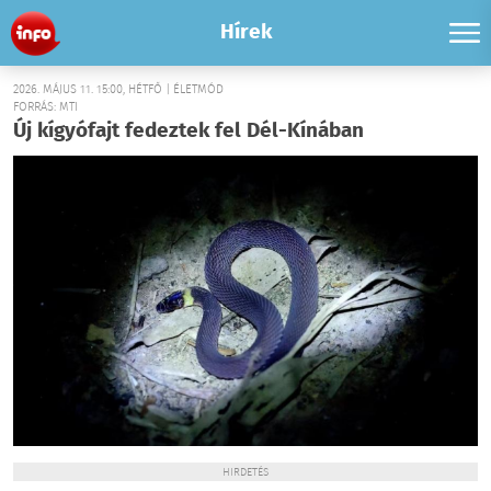
Hírek
2026. MÁJUS 11. 15:00, HÉTFŐ | ÉLETMÓD
FORRÁS: MTI
Új kígyófajt fedeztek fel Dél-Kínában
HIRDETÉS