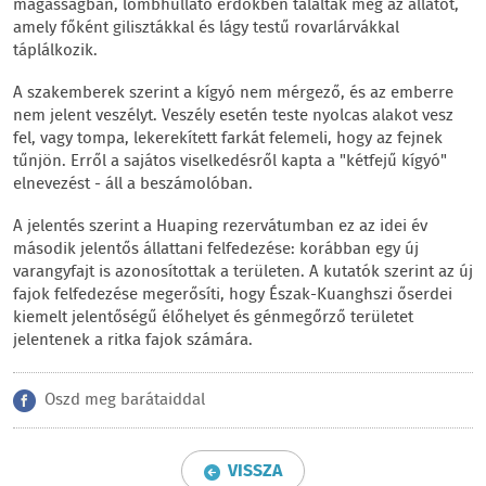
magasságban, lombhullató erdőkben találták meg az állatot,
amely főként gilisztákkal és lágy testű rovarlárvákkal
táplálkozik.
A szakemberek szerint a kígyó nem mérgező, és az emberre
nem jelent veszélyt. Veszély esetén teste nyolcas alakot vesz
fel, vagy tompa, lekerekített farkát felemeli, hogy az fejnek
tűnjön. Erről a sajátos viselkedésről kapta a "kétfejű kígyó"
elnevezést - áll a beszámolóban.
A jelentés szerint a Huaping rezervátumban ez az idei év
második jelentős állattani felfedezése: korábban egy új
varangyfajt is azonosítottak a területen. A kutatók szerint az új
fajok felfedezése megerősíti, hogy Észak-Kuanghszi őserdei
kiemelt jelentőségű élőhelyet és génmegőrző területet
jelentenek a ritka fajok számára.
Oszd meg barátaiddal
VISSZA