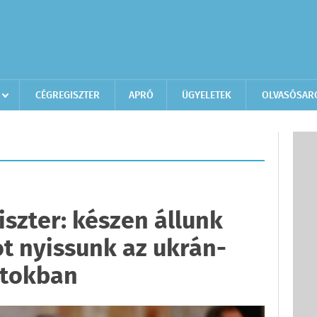
CÉGREGISZTER
APRÓ
ÜGYELETEK
OLVASÓSAR
szter: készen állunk
ot nyissunk az ukrán-
atokban