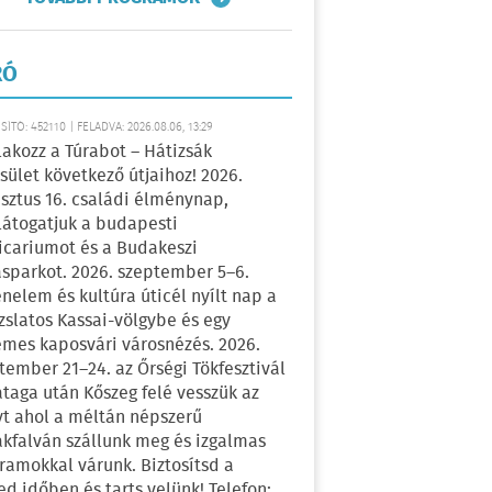
RÓ
ÍTÓ: 452110 | FELADVA: 2026.08.06, 13:29
lakozz a Túrabot – Hátizsák
sület következő útjaihoz! 2026.
sztus 16. családi élménynap,
átogatjuk a budapesti
icariumot és a Budakeszi
sparkot. 2026. szeptember 5–6.
énelem és kultúra úticél nyílt nap a
zslatos Kassai-völgybe és egy
emes kaposvári városnézés. 2026.
tember 21–24. az Őrségi Tökfesztivál
ataga után Kőszeg felé vesszük az
yt ahol a méltán népszerű
kfalván szállunk meg és izgalmas
ramokkal várunk. Biztosítsd a
ed időben és tarts velünk! Telefon: