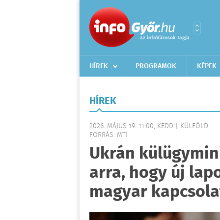
HÍREK
PROGRAMOK
KÉPEK
HÍREK
2026. MÁJUS 19. 11:00, KEDD | KÜLFÖLD
FORRÁS: MTI
Ukrán külügymini
arra, hogy új lap
magyar kapcsol