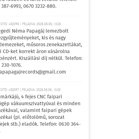
 387-6993, 0670 3232-880.
ÍTÓ: 452096 | FELADVA: 2026.08.06, 13:28
egedi Néma Papagáj lemezbolt
zgyűjteményeket, kis és nagy
lemezeket, műsoros zenekazettákat,
i CD-ket korrekt áron vásárolna
pénzért. Kiszállási díj nélkül. Telefon:
 230-1076.
apapagajrecords@gmail.com
ÍTÓ: 452097 | FELADVA: 2026.08.06, 13:28
márkájú, 4 fejes CNC faipari
gép vákuumszivattyúval és minden
ozékával, valamint faipari gépek
ozékai (pl. előtolómű, sorozat
fejek stb.) eladók. Telefon: 0630 364-
.