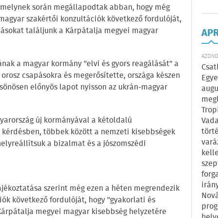
 amelynek során megállapodtak abban, hogy még
agyar szakértői konzultációk következő fordulóját,
ásokat találjunk a Kárpátalja megyei magyar
AP
AZONOS
ának a magyar kormány "elvi és gyors reagálását" a
Csat
t orosz csapásokra és megerősítette, országa készen
Egye
lcsönösen előnyös lapot nyisson az ukrán-magyar
augu
megl
Trop
arország új kormányával a kétoldalú
Vada
tört
 kérdésben, többek között a nemzeti kisebbségek
vará
elyreállítsuk a bizalmat és a jószomszédi
kell
szep
forg
irán
tájékoztatása szerint még ezen a héten megrendezik
Nová
ók következő fordulóját, hogy "gyakorlati és
prog
Kárpátalja megyei magyar kisebbség helyzetére
hely