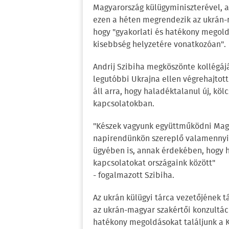
Magyarország külügyminiszterével,
ezen a héten megrendezik az ukrán-m
hogy "gyakorlati és hatékony megold
kisebbség helyzetére vonatkozóan".
Andrij Szibiha megköszönte kollégáj
legutóbbi Ukrajna ellen végrehajtot
áll arra, hogy haladéktalanul új, kö
kapcsolatokban.
"Készek vagyunk együttműködni Magy
napirendünkön szereplő valamennyi
ügyében is, annak érdekében, hogy h
kapcsolatokat országaink között"
- fogalmazott Szibiha.
Az ukrán külügyi tárca vezetőjének 
az ukrán-magyar szakértői konzultáci
hatékony megoldásokat találjunk a 