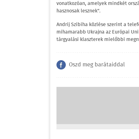
vonatkozóan, amelyek mindkét orszá
hasznosak lesznek".
Andrij Szibiha közlése szerint a tele
mihamarabb Ukrajna az Európai Unió 
tárgyalási klaszterek mielőbbi megn
Oszd meg barátaiddal