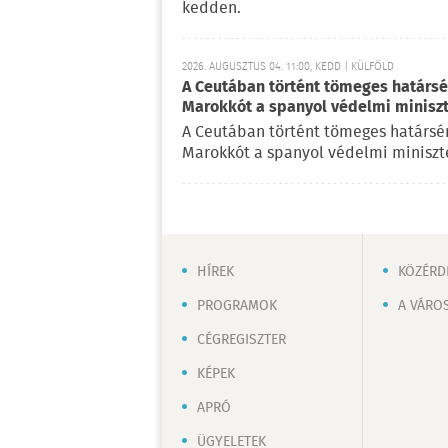
kedden.
2026. AUGUSZTUS 04. 11:00, KEDD | KÜLFÖLD
A Ceutában történt tömeges határsért
Marokkót a spanyol védelmi minisz
A Ceutában történt tömeges határsérté
Marokkót a spanyol védelmi miniszte
HÍREK
KÖZÉRD
PROGRAMOK
A VÁRO
CÉGREGISZTER
KÉPEK
APRÓ
ÜGYELETEK