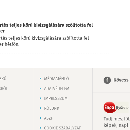
és teljes körű kivizsgálására szólította fel
ter
s teljes körű kivizsgálására szólította fel
r hétfőn.
EKŰ
MÉDIAAJÁNLÓ
Kövess 
SRÓL
ADATVÉDELEM
IMPRESSZUM
RÓLUNK
ÁSZF
Tudj meg töb
képek, napi
COOKIE SZABÁLYZAT