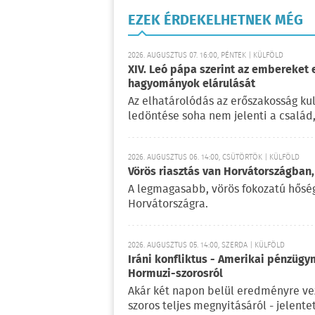
EZEK ÉRDEKELHETNEK MÉG
2026. AUGUSZTUS 07. 16:00, PÉNTEK | KÜLFÖLD
XIV. Leó pápa szerint az embereket 
hagyományok elárulását
Az elhatárolódás az erőszakosság kul
ledöntése soha nem jelenti a család
2026. AUGUSZTUS 06. 14:00, CSÜTÖRTÖK | KÜLFÖLD
Vörös riasztás van Horvátországban,
A legmagasabb, vörös fokozatú hőségr
Horvátországra.
2026. AUGUSZTUS 05. 14:00, SZERDA | KÜLFÖLD
Iráni konfliktus - Amerikai pénzügy
Hormuzi-szorosról
Akár két napon belül eredményre vez
szoros teljes megnyitásáról - jelent