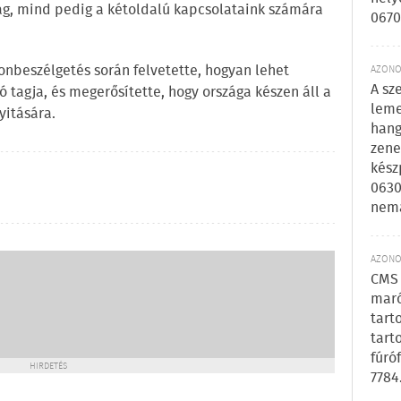
g, mind pedig a kétoldalú kapcsolataink számára
0670
fonbeszélgetés során felvetette, hogyan lehet
AZONOS
A sz
tagja, és megerősítette, hogy országa készen áll a
leme
yitására.
hang
zene
kész
0630
nem
AZONOS
CMS 
maró
tart
tart
fúró
HIRDETÉS
7784