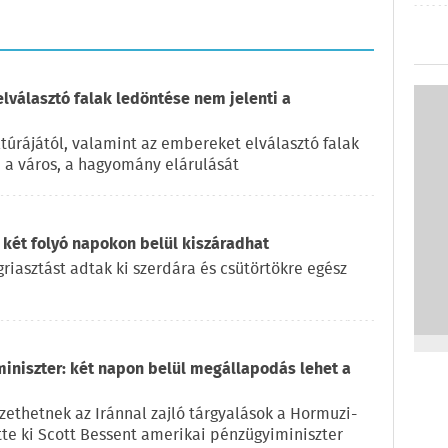
elválasztó falak ledöntése nem jelenti a
túrájától, valamint az embereket elválasztó falak
, a város, a hagyomány elárulását
 két folyó napokon belül kiszáradhat
iasztást adtak ki szerdára és csütörtökre egész
miniszter: két napon belül megállapodás lehet a
ethetnek az Iránnal zajló tárgyalások a Hormuzi-
ette ki Scott Bessent amerikai pénzügyiminiszter