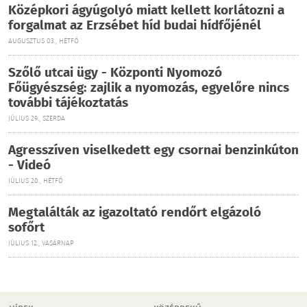
Középkori ágyúgolyó miatt kellett korlátozni a
forgalmat az Erzsébet híd budai hídfőjénél
AUGUSZTUS 03., HÉTFŐ
Szőlő utcai ügy - Központi Nyomozó
Főügyészség: zajlik a nyomozás, egyelőre nincs
további tájékoztatás
JÚLIUS 29., SZERDA
Agresszíven viselkedett egy csornai benzinkúton
- Videó
JÚLIUS 20., HÉTFŐ
Megtalálták az igazoltató rendőrt elgázoló
sofőrt
JÚLIUS 12., VASÁRNAP