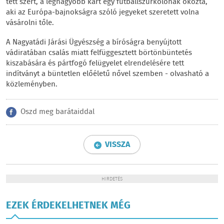
tett szert, a legnagyobb kárt egy futballszurkolónak okozta,
aki az Európa-bajnokságra szóló jegyeket szeretett volna
vásárolni tőle.
A Nagyatádi Járási Ügyészség a bíróságra benyújtott
vádiratában csalás miatt felfüggesztett börtönbüntetés
kiszabására és pártfogó felügyelet elrendelésére tett
indítványt a büntetlen előéletű nővel szemben - olvasható a
közleményben.
Oszd meg barátaiddal
VISSZA
HIRDETÉS
EZEK ÉRDEKELHETNEK MÉG