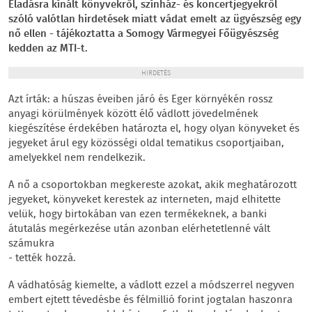
Eladásra kínált könyvekről, színház- és koncertjegyekről
szóló valótlan hirdetések miatt vádat emelt az ügyészség egy
nő ellen - tájékoztatta a Somogy Vármegyei Főügyészség
kedden az MTI-t.
HIRDETÉS
Azt írták: a húszas éveiben járó és Eger környékén rossz
anyagi körülmények között élő vádlott jövedelmének
kiegészítése érdekében határozta el, hogy olyan könyveket és
jegyeket árul egy közösségi oldal tematikus csoportjaiban,
amelyekkel nem rendelkezik.
A nő a csoportokban megkereste azokat, akik meghatározott
jegyeket, könyveket kerestek az interneten, majd elhitette
velük, hogy birtokában van ezen termékeknek, a banki
átutalás megérkezése után azonban elérhetetlenné vált
számukra
- tették hozzá.
A vádhatóság kiemelte, a vádlott ezzel a módszerrel negyven
embert ejtett tévedésbe és félmillió forint jogtalan haszonra