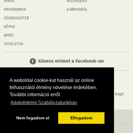
HÍREK
KÖZÉRDEKŰ
PROGRAMOK
A VÁROSRÓL
CÉGREGISZTER
KÉPEK
APRÓ
ÜGYELETEK
Kövess minket a Facebook-on
A weboldal cookie-kat használ az online
felhasználói élmény növelése érdekében.
Tudj meg többet városodról! Hírek, programok, képek, napi
További információ erről
menü, cégek…. és minden, ami Győr
Adatvédelmi Szabályzatunkban
MÉDIAAJÁNLÓ
ADATVÉDELEM
IMPRESSZUM
RÓLUNK
ÁSZF
Nem fogadom el
Elfogadom
Copyright InfoVárosok. Minden jog fenntartva. | Web design & arculat by
Voov