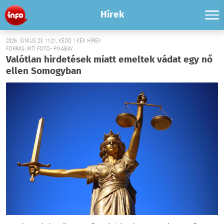
Hírek
2026. JÚNIUS 23. 11:21, KEDD | KÉK HÍREK
FORRÁS: MTI FOTÓ- PIXABAY
Valótlan hirdetések miatt emeltek vádat egy nő
ellen Somogyban