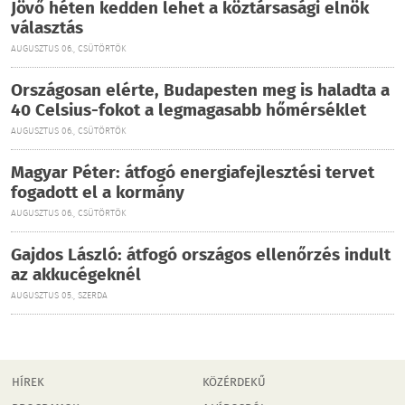
Jövő héten kedden lehet a köztársasági elnök
választás
AUGUSZTUS 06., CSÜTÖRTÖK
Országosan elérte, Budapesten meg is haladta a
40 Celsius-fokot a legmagasabb hőmérséklet
AUGUSZTUS 06., CSÜTÖRTÖK
Magyar Péter: átfogó energiafejlesztési tervet
fogadott el a kormány
AUGUSZTUS 06., CSÜTÖRTÖK
Gajdos László: átfogó országos ellenőrzés indult
az akkucégeknél
AUGUSZTUS 05., SZERDA
HÍREK
KÖZÉRDEKŰ