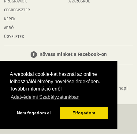
PROGRAMOK
A VÁROSRÓL
CÉGREGISZTER
KÉPEK
APRÓ
ÜGYELETEK
Kövess minket a Facebook-on
A weboldal cookie-kat használ az online
felhasználói élmény növelése érdekében.
Tudj meg többet városodról! Hírek, programok, képek, napi
További információ erről
menü, cégek…. és minden, ami Győr
Adatvédelmi Szabályzatunkban
MÉDIAAJÁNLÓ
ADATVÉDELEM
IMPRESSZUM
RÓLUNK
ÁSZF
Nem fogadom el
Elfogadom
Copyright InfoVárosok. Minden jog fenntartva. | Web design & arculat by
Voov