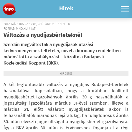
Hírek
2012. MÁRCIUS 22. 14:05, CSÜTÖRTÖK | BELFÖLD
FORRÁS: MNO.HU / MTI
Változás a nyudíjasbérleteknél
Szerdán megváltoztak a nyugdíjasok utazási
kedvezményeinek feltételei, mivel a kormány rendeletben
módosította a szabályozást – közölte a Budapesti
Közlekedési Központ (BKK).
HIRDETÉS
A két legfontosabb változás a nyugdíjas Budapest-bérletek
használatával kapcsolatban, hogy a korábban kiállított
nyugdíjasbérlet-igazolványok április 30-ig használhatók a
jogosultság igazolására március 31-ével szemben, illetve a
március 21. előtt vásárolt nyugdíjasbérletek akkor is
felhasználhatók maradnak lejáratukig, ha tulajdonosuk április
30. után elveszti jogosultságát a nyugdíjasbérlet-igazolványra.
Így a BKV április 30. után is érvényesnek fogadja el a régi