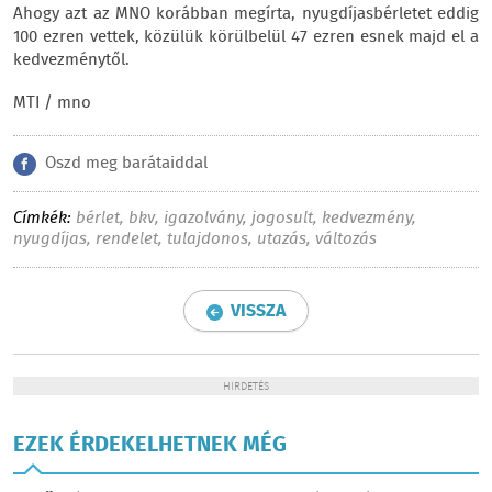
Ahogy azt az MNO korábban megírta, nyugdíjasbérletet eddig
100 ezren vettek, közülük körülbelül 47 ezren esnek majd el a
kedvezménytől.
MTI / mno
Oszd meg barátaiddal
Címkék:
bérlet
,
bkv
,
igazolvány
,
jogosult
,
kedvezmény
,
nyugdíjas
,
rendelet
,
tulajdonos
,
utazás
,
változás
VISSZA
HIRDETÉS
EZEK ÉRDEKELHETNEK MÉG