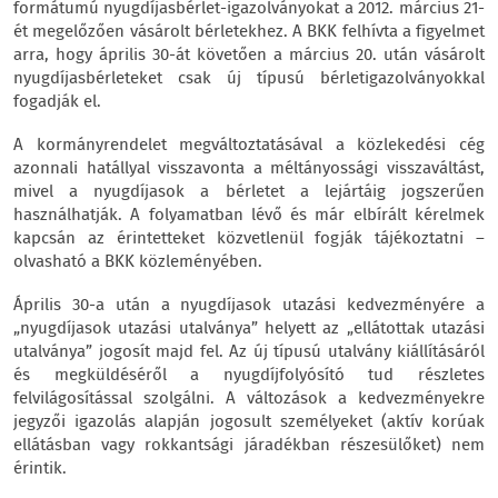
formátumú nyugdíjasbérlet-igazolványokat a 2012. március 21-
ét megelőzően vásárolt bérletekhez. A BKK felhívta a figyelmet
arra, hogy április 30-át követően a március 20. után vásárolt
nyugdíjasbérleteket csak új típusú bérletigazolványokkal
fogadják el.
A kormányrendelet megváltoztatásával a közlekedési cég
azonnali hatállyal visszavonta a méltányossági visszaváltást,
mivel a nyugdíjasok a bérletet a lejártáig jogszerűen
használhatják. A folyamatban lévő és már elbírált kérelmek
kapcsán az érintetteket közvetlenül fogják tájékoztatni –
olvasható a BKK közleményében.
Április 30-a után a nyugdíjasok utazási kedvezményére a
„nyugdíjasok utazási utalványa” helyett az „ellátottak utazási
utalványa” jogosít majd fel. Az új típusú utalvány kiállításáról
és megküldéséről a nyugdíjfolyósító tud részletes
felvilágosítással szolgálni. A változások a kedvezményekre
jegyzői igazolás alapján jogosult személyeket (aktív korúak
ellátásban vagy rokkantsági járadékban részesülőket) nem
érintik.