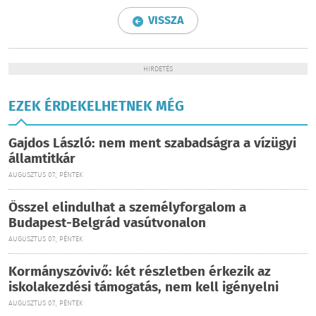
VISSZA
HIRDETÉS
EZEK ÉRDEKELHETNEK MÉG
Gajdos László: nem ment szabadságra a vízügyi
államtitkár
AUGUSZTUS 07., PÉNTEK
Ősszel elindulhat a személyforgalom a
Budapest-Belgrád vasútvonalon
AUGUSZTUS 07., PÉNTEK
Kormányszóvivő: két részletben érkezik az
iskolakezdési támogatás, nem kell igényelni
AUGUSZTUS 07., PÉNTEK