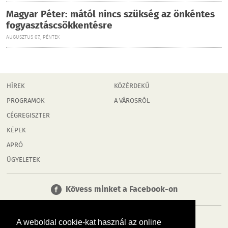
Magyar Péter: mától nincs szükség az önkéntes
fogyasztáscsökkentésre
AUGUSZTUS 07., PÉNTEK
HÍREK
KÖZÉRDEKŰ
PROGRAMOK
A VÁROSRÓL
CÉGREGISZTER
KÉPEK
APRÓ
ÜGYELETEK
Kövess minket a Facebook-on
A weboldal cookie-kat használ az online