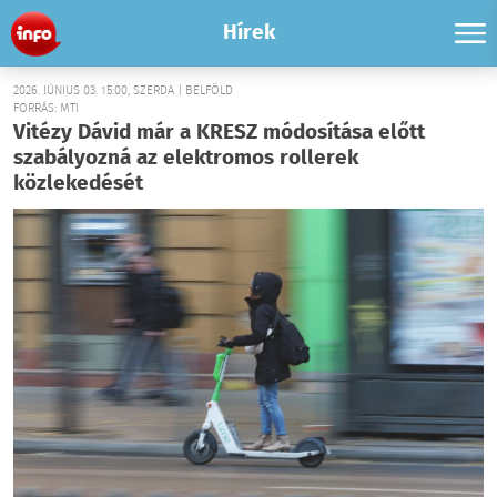
Hírek
2026. JÚNIUS 03. 15:00, SZERDA | BELFÖLD
FORRÁS: MTI
Vitézy Dávid már a KRESZ módosítása előtt
szabályozná az elektromos rollerek
közlekedését