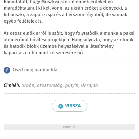
Rámutatott, hogy Moszkva szerint ennek érdekében
maradéktalanul ki kell vonni az ukrán erőket a donyecki, a
luhanszki, a zaporizzsjai és a herszoni régióból, de vannak
egyéb feltételek is.
Az orosz elnök arról is szólt, hogy folytatódik a munka a paksi
atomerőmű bővítési projektjén. Hangsúlyozta, hogy az ötödik
és hatodik blokk üzembe helyezésével a létesítmény
kapacitása több mint kétszeresére nő.
Oszd meg barátaiddal
Címkék:
orbán
,
oroszország
,
putyin
,
Ukrajna
VISSZA
HIRDETÉS