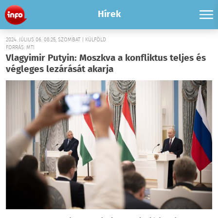
Hírek
2024. JÚLIUS 06. 08:25, SZOMBAT | KÜLFÖLD
FORRÁS: MTI
Vlagyimir Putyin: Moszkva a konfliktus teljes és
végleges lezárását akarja