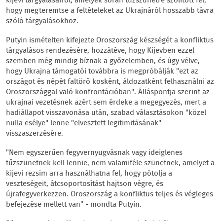
kijevi tárgyalásairól, amelyek során tűzszünetre szólított fel,
hogy megteremtse a feltételeket az Ukrajnáról hosszabb távra
szóló tárgyalásokhoz.
Putyin ismételten kifejezte Oroszország készségét a konfliktus
tárgyalásos rendezésére, hozzátéve, hogy Kijevben ezzel
szemben még mindig bíznak a győzelemben, és úgy vélve,
hogy Ukrajna támogatói továbbra is megpróbálják "ezt az
országot és népét faltörő kosként, áldozatként felhasználni az
Oroszországgal való konfrontációban". Álláspontja szerint az
ukrajnai vezetésnek azért sem érdeke a megegyezés, mert a
hadiállapot visszavonása után, szabad választásokon "közel
nulla esélye" lenne "elvesztett legitimitásának"
visszaszerzésére.
"Nem egyszerűen fegyvernyugvásnak vagy ideiglenes
tűzszünetnek kell lennie, nem valamiféle szünetnek, amelyet a
kijevi rezsim arra használhatna fel, hogy pótolja a
veszteségeit, átcsoportosítást hajtson végre, és
újrafegyverkezzen. Oroszország a konfliktus teljes és végleges
befejezése mellett van" - mondta Putyin.