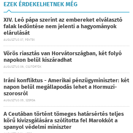
EZEK ÉRDEKELHETNEK MÉG
XIV. Leó pápa szerint az embereket elválasztó
falak ledöntése nem jelenti a hagyományok
elárulását
AUGUSZTUS 07., PÉNTEK
Vörös riasztás van Horvátországban, két folyó
napokon belül kiszáradhat
AUGUSZTUS 06., CSÜTÖRTÖK
Iráni konfliktus - Amerikai pénzügyminiszter: két
napon belül megállapodás lehet a Hormuzi-
szorosról
AUGUSZTUS 05., SZERDA
A Ceutában történt tömeges határsértés teljes
körű kivizsgálására szólította fel Marokkót a
spanyol védelmi miniszter