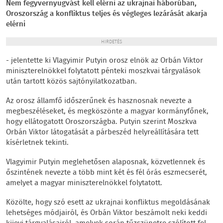
Nem fegyvernyugvást kell elérni az ukrajnai háborúban,
Oroszország a konfliktus teljes és végleges lezárását akarja
elérni
HIRDETÉS
- jelentette ki Vlagyimir Putyin orosz elnök az Orbán Viktor
miniszterelnökkel folytatott pénteki moszkvai tárgyalások
után tartott közös sajtónyilatkozatban.
Az orosz államfő időszerűnek és hasznosnak nevezte a
megbeszéléseket, és megköszönte a magyar kormányfőnek,
hogy ellátogatott Oroszországba. Putyin szerint Moszkva
Orbán Viktor látogatását a párbeszéd helyreállítására tett
kísérletnek tekinti.
Vlagyimir Putyin meglehetősen alaposnak, közvetlennek és
őszintének nevezte a több mint két és fél órás eszmecserét,
amelyet a magyar miniszterelnökkel folytatott.
Közölte, hogy szó esett az ukrajnai konfliktus megoldásának
lehetséges módjairól, és Orbán Viktor beszámolt neki keddi