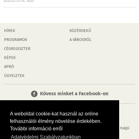
AUGUSZTUS 04., KEDD
HÍREK
KÖZÉRDEKŰ
PROGRAMOK
A VÁROSRÓL
CÉGREGISZTER
KÉPEK
APRÓ
ÜGYELETEK
Kövess minket a Facebook-on
A weboldal cookie-kat használ az online
felhasználói élmény növelése érdekében.
Tudj meg többet városodról! Hírek, programok, képek, napi
További információ erről
menü, cégek…. és minden, ami Győr
Adatvédelmi Szabályzatunkban