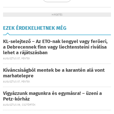
HIRDETÉS
EZEK ÉRDEKELHETNEK MÉG
KL-selejtező – Az ETO-nak lengyel vagy feröeri,
a Debrecennek finn vagy liechtensteini riválisa
lehet a rájátszásban
AUGUSZTUS 07., PÉNTEK
Kíváncsiságból mentek be a karantén alá vont
marhatelepre
AUGUSZTUS 07., PÉNTEK
Vigyázzunk magunkra és egymásra! – üzeni a
Petz-kórház
AUGUSZTUS 06., CSÜTÖRTÖK