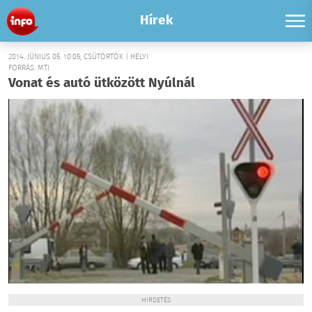
Hírek
2014. JÚNIUS 05. 10:05, CSÜTÖRTÖK | HELYI
FORRÁS: MTI
Vonat és autó ütközött Nyúlnál
HIRDETÉS