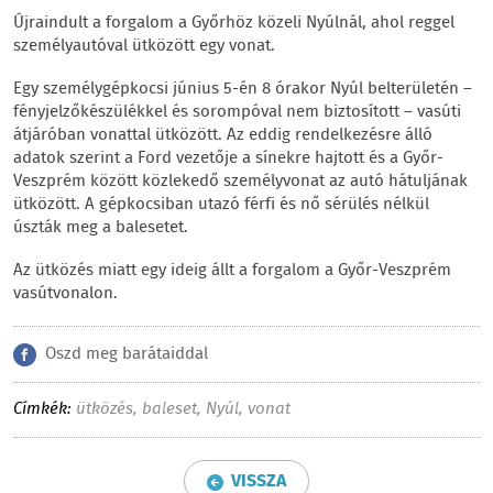
Újraindult a forgalom a Győrhöz közeli Nyúlnál, ahol reggel
személyautóval ütközött egy vonat.
Egy személygépkocsi június 5-én 8 órakor Nyúl belterületén –
fényjelzőkészülékkel és sorompóval nem biztosított – vasúti
átjáróban vonattal ütközött. Az eddig rendelkezésre álló
adatok szerint a Ford vezetője a sínekre hajtott és a Győr-
Veszprém között közlekedő személyvonat az autó hátuljának
ütközött. A gépkocsiban utazó férfi és nő sérülés nélkül
úszták meg a balesetet.
Az ütközés miatt egy ideig állt a forgalom a Győr-Veszprém
vasútvonalon.
Oszd meg barátaiddal
Címkék:
ütközés
,
baleset
,
Nyúl
,
vonat
VISSZA