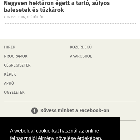
Negyven hektáron égett a tarló, súlyos
balesetek és tűzkárok
AUGUSZTUS 06., CSÜTÖRTÖK
HÍREK
KÖZÉRDEKŰ
PROGRAMOK
A VÁROSRÓL
CÉGREGISZTER
KÉPEK
APRÓ
ÜGYELETEK
Kövess minket a Facebook-on
A weboldal cookie-kat használ az online
felhasználói élmény növelése érdekében.