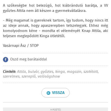
A szőkeségbe hol belezúgó, hol kiábránduló barátja, a VV
győztes Attila nem áll készen a gyermekvállalásra.
- Még magamat is gyereknek tartom, így tudom, hogy nincs itt
az ideje annak, hogy apaszerepben tetszelegjek. Ehhez még
komolyodnom kéne - mondta el véleményét Knap Attila, aki
teljesen meglepődött Kinga ötletétől.
Vasárnapi Ász / STOP
Oszd meg barátaiddal
Címkék:
Attila
,
bulvár
,
győztes
,
kinga
,
magazin
,
szakított
,
szerelmes
,
szereplő
,
valóságshow
VISSZA
HIRDETÉS