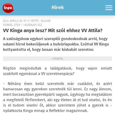
Hírek
2012. ÁPRILIS 30. 07:17, HÉTFŐ | BULVÁR
FORRÁS: STOP / VASÁRNAPI ÁSZ
VV Kinga anya lesz? Mit szól ehhez VV Attila?
A valóságshow egykori szereplői gondoskodnak arról, hogy
valami hírrel bekerüljenek a bulvárlapokba. Ezúttal VV Kinga
kottyantotta el, hogy lassan már kisbabát szeretne.
HIRDETÉS
Rögtön megindultak a találgatások, hogy vajon emiatt
szakított egymással a VV szerelmespárja?
- Néhány éven belül szeretnék már családot, és azért
hamarosan egy gyereken szeretnék túl lenni. Ez nagy álmom,
mert borzasztóan gyerekpárti vagyok, úgyhogy ha megtalálom
a megfelelő férfiembert, aki egy életen át el tud viselni, és én
is el tudom viselni őt, akkor szerintem jöhet a gyerek is -
nyilatkozta Kinga minap a Reflektor magazinnak.