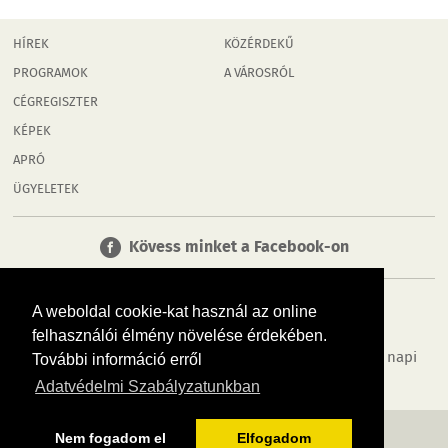
HÍREK
KÖZÉRDEKŰ
PROGRAMOK
A VÁROSRÓL
CÉGREGISZTER
KÉPEK
APRÓ
ÜGYELETEK
Kövess minket a Facebook-on
A weboldal cookie-kat használ az online
felhasználói élmény növelése érdekében.
Tudj meg többet városodról! Hírek, programok, képek, napi
További információ erről
menü, cégek…. és minden, ami Győr
Adatvédelmi Szabályzatunkban
MÉDIAAJÁNLÓ
ADATVÉDELEM
IMPRESSZUM
RÓLUNK
ÁSZF
Nem fogadom el
Elfogadom