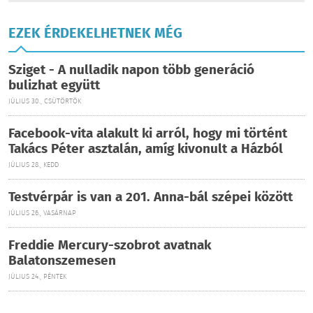
EZEK ÉRDEKELHETNEK MÉG
Sziget - A nulladik napon több generáció
bulizhat együtt
JÚLIUS 30., CSÜTÖRTÖK
Facebook-vita alakult ki arról, hogy mi történt
Takács Péter asztalán, amíg kivonult a Házból
JÚLIUS 28., KEDD
Testvérpár is van a 201. Anna-bál szépei között
JÚLIUS 26., VASÁRNAP
Freddie Mercury-szobrot avatnak
Balatonszemesen
JÚLIUS 24., PÉNTEK