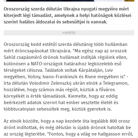
Oroszország szerda délután Ukrajna nyugati megyéire mért
kiterjedt légi támadást, amelynek a helyi hatóságok közlései
szerint halálos áldozatai és sebesültjei is vannak.
HIRDETÉS
Oroszország kedd estétől szerda délutánig több hullámban
mért dróncsapásokat Ukrajnára. "Ma egész nap az oroszok
Sahíd csapásmérő drónok hullámait indítják régióink ellen,
különösen a NATO-országok határaihoz legközelebb eső
térségeket célozva. Találatok voltak Kárpátalján, Lviv
megyében, Voliny, Ivano-Frankivszk és Rivne megyében is" -
írta délután Volodimir Zelenszkij ukrán elnök a Telegramon,
hozzátéve, hogy számos más régiót, köztük a főváros
környékét is érték támadások. Kiemelte, hogy az eddig
beérkezett adatok szerint hat ember vesztette életét és
többtucatnyian sebesültek meg, köztük gyerekek is.
Az elnök közölte, hogy a nap kezdete óta legalább 800 orosz
drónt indítottak, és még délután is újabb drónok hatoltak be
az ország légterébe. "Fontos, hogy a világ ne hallgasson erről,