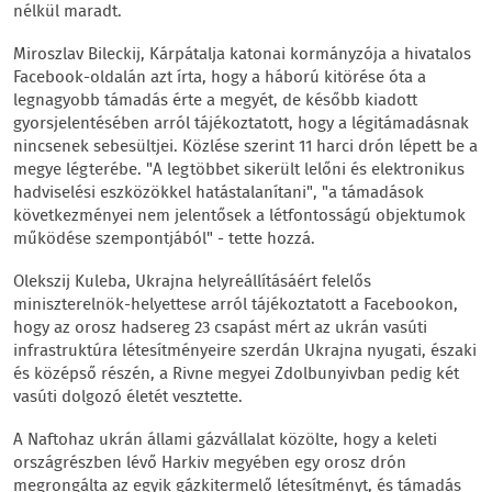
nélkül maradt.
Miroszlav Bileckij, Kárpátalja katonai kormányzója a hivatalos
Facebook-oldalán azt írta, hogy a háború kitörése óta a
legnagyobb támadás érte a megyét, de később kiadott
gyorsjelentésében arról tájékoztatott, hogy a légitámadásnak
nincsenek sebesültjei. Közlése szerint 11 harci drón lépett be a
megye légterébe. "A legtöbbet sikerült lelőni és elektronikus
hadviselési eszközökkel hatástalanítani", "a támadások
következményei nem jelentősek a létfontosságú objektumok
működése szempontjából" - tette hozzá.
Olekszij Kuleba, Ukrajna helyreállításáért felelős
miniszterelnök-helyettese arról tájékoztatott a Facebookon,
hogy az orosz hadsereg 23 csapást mért az ukrán vasúti
infrastruktúra létesítményeire szerdán Ukrajna nyugati, északi
és középső részén, a Rivne megyei Zdolbunyivban pedig két
vasúti dolgozó életét vesztette.
A Naftohaz ukrán állami gázvállalat közölte, hogy a keleti
országrészben lévő Harkiv megyében egy orosz drón
megrongálta az egyik gázkitermelő létesítményt, és támadás