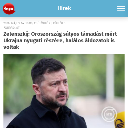
Hírek
2026. MÁJUS 14. 10:00, CSÜTÖRTÖK | KÜLFÖLD
FORRÁS: MTI
Zelenszkij: Oroszország súlyos támadást mért
Ukrajna nyugati részére, halálos áldozatok is
voltak