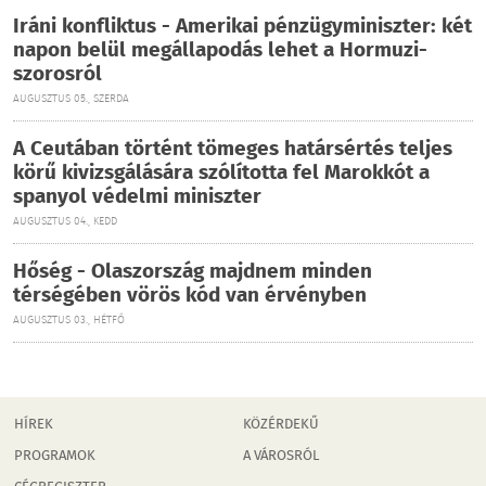
Iráni konfliktus - Amerikai pénzügyminiszter: két
napon belül megállapodás lehet a Hormuzi-
szorosról
AUGUSZTUS 05., SZERDA
A Ceutában történt tömeges határsértés teljes
körű kivizsgálására szólította fel Marokkót a
spanyol védelmi miniszter
AUGUSZTUS 04., KEDD
Hőség - Olaszország majdnem minden
térségében vörös kód van érvényben
AUGUSZTUS 03., HÉTFŐ
HÍREK
KÖZÉRDEKŰ
PROGRAMOK
A VÁROSRÓL