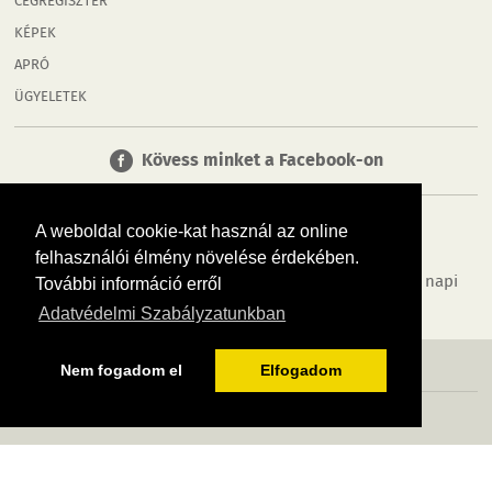
CÉGREGISZTER
KÉPEK
APRÓ
ÜGYELETEK
Kövess minket a Facebook-on
A weboldal cookie-kat használ az online
felhasználói élmény növelése érdekében.
Tudj meg többet városodról! Hírek, programok, képek, napi
További információ erről
menü, cégek…. és minden, ami Győr
Adatvédelmi Szabályzatunkban
MÉDIAAJÁNLÓ
ADATVÉDELEM
IMPRESSZUM
RÓLUNK
ÁSZF
Nem fogadom el
Elfogadom
Copyright InfoVárosok. Minden jog fenntartva. | Web design & arculat by
Voov