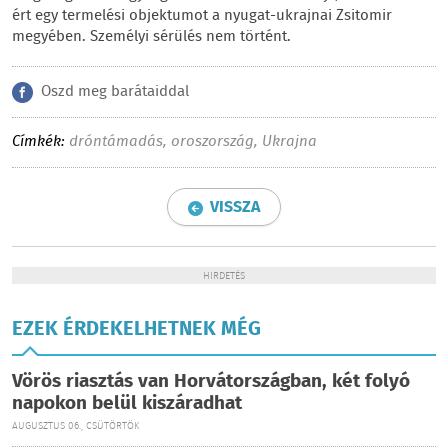
ért egy termelési objektumot a nyugat-ukrajnai Zsitomir
megyében. Személyi sérülés nem történt.
Oszd meg barátaiddal
Címkék:
dróntámadás
,
oroszország
,
Ukrajna
VISSZA
HIRDETÉS
EZEK ÉRDEKELHETNEK MÉG
Vörös riasztás van Horvátországban, két folyó
napokon belül kiszáradhat
AUGUSZTUS 06., CSÜTÖRTÖK