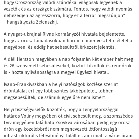
hogy Oroszország valódi szándékai világosak legyenek a
vezetők és az országok számára. Fontos, hogy valódi nyomás
nehezedjen az agresszorra, hogy ez a terror megszűnjön"
- hangsúlyozta Zelenszkij.
A nyugat-ukrajnai Rivne kormányzói hivatala bejelentette,
hogy az orosz támadásokban három ember vesztette életét a
megyében, és eddig hat sebesültről érkezett jelentés.
A déli Herszon megyében a nap folyamán két ember halt meg
és 26 szenvedett sebesüléseket, köztük tűzoltók és rendőrök
is - hozta nyilvánosságra a megyei ügyészi hivatal.
Ivano-Frankivszkban a helyi hatóságok közlése szerint
dróntalálat ért egy többszintes lakóépületet, többen
megsebesültek, de számuk egyelőre nem ismert
Helyi tisztségviselők közölték, hogy a Lengyelországgal
határos Voliny megyében öt civil sebesült meg, a szomszédos
Lviv megyében található Zsovkva városában pedig egy orosz
drón egy közelebbről nem megnevezett létfontosságú
infrastrukturális létesítményt talált el, ami miatt a város áram