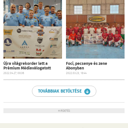
Újra világrekorder lett a
Foci, pecsenye és zene
Prémium Médiaválogatott
Abonyban
2022.04.27, 08:36
2022.03.23, 18:44
TOVÁBBIAK BETÖLTÉSE
HIRDETÉS