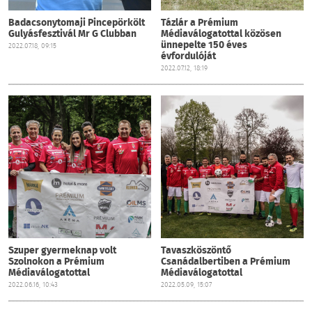
Badacsonytomaji Pincepörkölt
Tázlár a Prémium
Gulyásfesztivál Mr G Clubban
Médiaválogatottal közösen
ünnepelte 150 éves
2022.07.18, 09:15
évfordulóját
2022.07.12, 18:19
Szuper gyermeknap volt
Tavaszköszöntő
Szolnokon a Prémium
Csanádalbertiben a Prémium
Médiaválogatottal
Médiaválogatottal
2022.06.16, 10:43
2022.05.09, 15:07