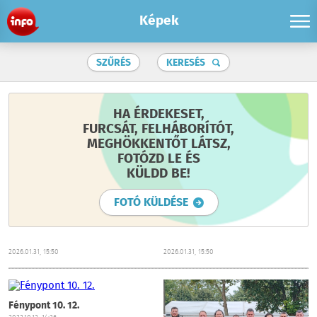
Képek
SZŰRÉS
KERESÉS
HA ÉRDEKESET,
FURCSÁT, FELHÁBORÍTÓT,
MEGHÖKKENTŐT LÁTSZ,
FOTÓZD LE ÉS
KÜLDD BE!
FOTÓ KÜLDÉSE
2026.01.31, 15:50
2026.01.31, 15:50
Fénypont 10. 12.