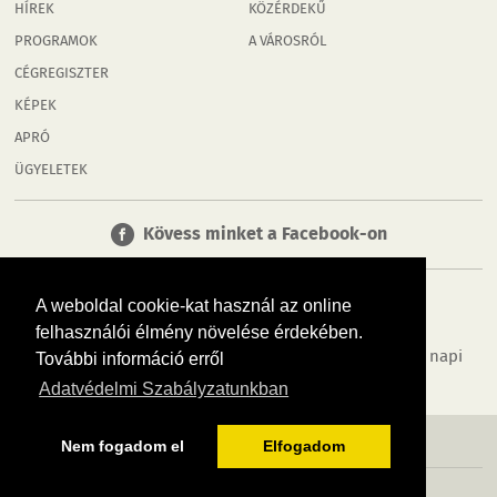
HÍREK
KÖZÉRDEKŰ
PROGRAMOK
A VÁROSRÓL
CÉGREGISZTER
KÉPEK
APRÓ
ÜGYELETEK
Kövess minket a Facebook-on
A weboldal cookie-kat használ az online
felhasználói élmény növelése érdekében.
Tudj meg többet városodról! Hírek, programok, képek, napi
További információ erről
menü, cégek…. és minden, ami Győr
Adatvédelmi Szabályzatunkban
MÉDIAAJÁNLÓ
ADATVÉDELEM
IMPRESSZUM
RÓLUNK
ÁSZF
Nem fogadom el
Elfogadom
Copyright InfoVárosok. Minden jog fenntartva. | Web design & arculat by
Voov