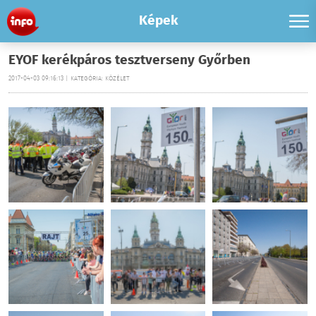
Képek
EYOF kerékpáros tesztverseny Győrben
2017-04-03 09:16:13 | KATEGÓRIA: KÖZÉLET