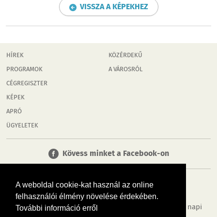
VISSZA A KÉPEKHEZ
HÍREK
KÖZÉRDEKŰ
PROGRAMOK
A VÁROSRÓL
CÉGREGISZTER
KÉPEK
APRÓ
ÜGYELETEK
Kövess minket a Facebook-on
A weboldal cookie-kat használ az online
felhasználói élmény növelése érdekében.
Tudj meg többet városodról! Hírek, programok, képek, napi
További információ erről
menü, cégek…. és minden, ami Győr