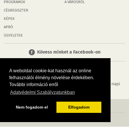
PROGRAMOK
A VÁROSRÓL
CÉGREGISZTER
KÉPEK
APRÓ
ÜGYELETEK
Kövess minket a Facebook-on
A weboldal cookie-kat használ az online
felhasználói élmény növelése érdekében.
Tudj meg többet városodról! Hírek, programok, képek, napi
További információ erről
menü, cégek…. és minden, ami Győr
Adatvédelmi Szabályzatunkban
MÉDIAAJÁNLÓ
ADATVÉDELEM
IMPRESSZUM
RÓLUNK
ÁSZF
Nem fogadom el
Elfogadom
Copyright InfoVárosok. Minden jog fenntartva. | Web design & arculat by
Voov