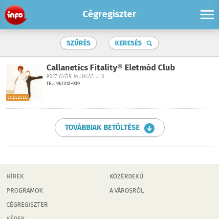
Cégregiszter
SZŰRÉS
KERESÉS
Callanetics Fitality® Életmód Club
9027 GYŐR, MUNKÁS U. 8.
TEL: 96/312-939
EGÉSZSÉG
TOVÁBBIAK BETÖLTÉSE
HÍREK
KÖZÉRDEKŰ
PROGRAMOK
A VÁROSRÓL
CÉGREGISZTER