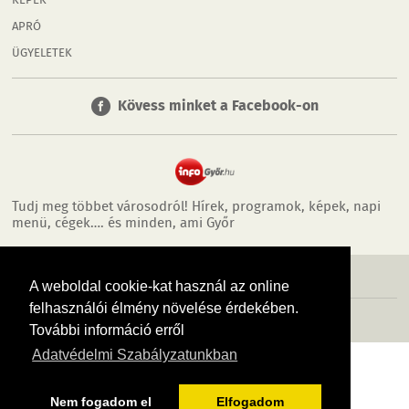
KÉPEK
APRÓ
ÜGYELETEK
Kövess minket a Facebook-on
Tudj meg többet városodról! Hírek, programok, képek, napi
menü, cégek…. és minden, ami Győr
MÉDIAAJÁNLÓ
ADATVÉDELEM
IMPRESSZUM
RÓLUNK
ÁSZF
A weboldal cookie-kat használ az online
felhasználói élmény növelése érdekében.
Copyright InfoVárosok. Minden jog fenntartva. | Web design & arculat by
Voov
További információ erről
Adatvédelmi Szabályzatunkban
Nem fogadom el
Elfogadom