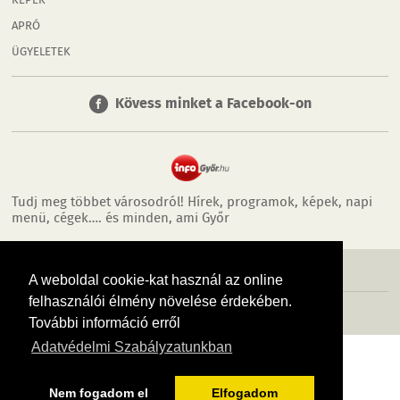
KÉPEK
APRÓ
ÜGYELETEK
Kövess minket a Facebook-on
Tudj meg többet városodról! Hírek, programok, képek, napi
menü, cégek…. és minden, ami Győr
MÉDIAAJÁNLÓ
ADATVÉDELEM
IMPRESSZUM
RÓLUNK
ÁSZF
A weboldal cookie-kat használ az online
felhasználói élmény növelése érdekében.
Copyright InfoVárosok. Minden jog fenntartva. | Web design & arculat by
Voov
További információ erről
Adatvédelmi Szabályzatunkban
Nem fogadom el
Elfogadom