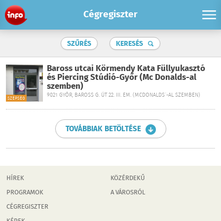
Cégregiszter
SZŰRÉS
KERESÉS
Baross utcai Körmendy Kata Füllyukasztó
és Piercing Stúdió-Győr (Mc Donalds-al
szemben)
9021 GYŐR, BAROSS G. ÚT 22. III. EM. (MCDONALDS´-AL SZEMBEN)
SZÉPSÉG
TOVÁBBIAK BETÖLTÉSE
HÍREK
KÖZÉRDEKŰ
PROGRAMOK
A VÁROSRÓL
CÉGREGISZTER