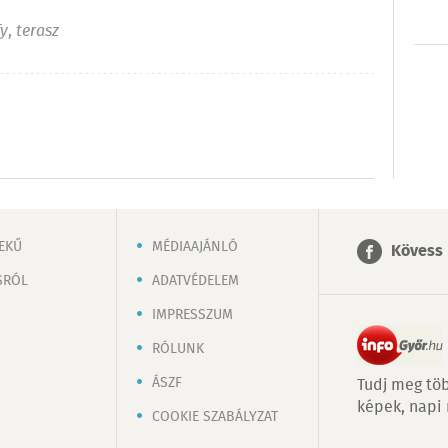
fy
,
terasz
EKŰ
MÉDIAAJÁNLÓ
Kövess 
SRÓL
ADATVÉDELEM
IMPRESSZUM
RÓLUNK
ÁSZF
Tudj meg töb
képek, napi
COOKIE SZABÁLYZAT