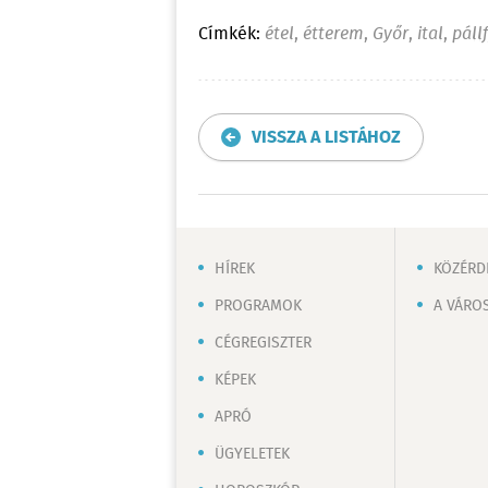
Címkék:
étel
,
étterem
,
Győr
,
ital
,
páll
VISSZA A LISTÁHOZ
HÍREK
KÖZÉRD
PROGRAMOK
A VÁRO
CÉGREGISZTER
KÉPEK
APRÓ
ÜGYELETEK