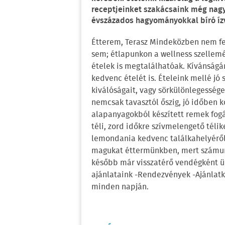
receptjeinket szakácsaink még nagya
évszázados hagyományokkal bíró ízv
Étterem, Terasz Mindeközben nem f
sem; étlapunkon a wellness szellem
ételek is megtalálhatóak. Kívánságá
kedvenc ételét is. Ételeink mellé jó
kiválóságait, vagy sörkülönlegesség
nemcsak tavasztól őszig, jó időben 
alapanyagokból készített remek fog
téli, zord időkre szívmelengető téli
lemondania kedvenc találkahelyéről, 
magukat éttermünkben, mert számunk
később már visszatérő vendégként üd
ajánlataink -Rendezvények -Ajánlatkér
minden napján.