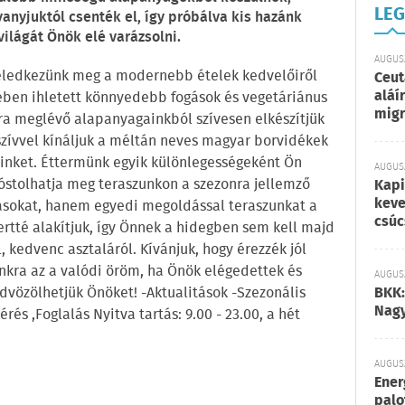
LEG
nyjuktól csenték el, így próbálva kis hazánk
ilágát Önök elé varázsolni.
AUGUSZ
eledkezünk meg a modernebb ételek kedvelőiről
Ceut
aláí
ében ihletett könnyedebb fogások és vegetáriánus
migr
ra meglévő alapanyagainkból szívesen elkészítjük
 szívvel kínáljuk a méltán neves magyar borvidékek
einket. Éttermünk egyik különlegességeként Ön
AUGUSZ
kóstolhatja meg teraszunkon a szezonra jellemző
Kapi
keve
ásokat, hanem egyedi megoldással teraszunkat a
csúc
kertté alakítjuk, így Önnek a hidegben sem kell majd
kedvenc asztaláról. Kívánjuk, hogy érezzék jól
ra az a valódi öröm, ha Önök elégedettek és
AUGUSZ
vözölhetjük Önöket! -Aktualitások -Szezonális
BKK:
Nagy
és ,Foglalás Nyitva tartás: 9.00 - 23.00, a hét
AUGUSZ
Ener
palo