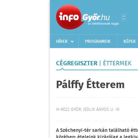
HÍREK
PROGRAMOK
KÉPEK
CÉGREGISZTER
| ÉTTERMEK
Pálffy Étterem
H-9022 GYŐR, JEDLIK ÁNYOS U. 19.
A Széchenyi-tér sarkán található é
körében: ételeink kizárólag a legk