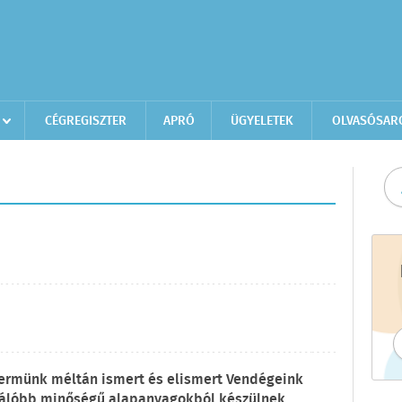
CÉGREGISZTER
APRÓ
ÜGYELETEK
OLVASÓSAR
ttermünk méltán ismert és elismert Vendégeink
iválóbb minőségű alapanyagokból készülnek,