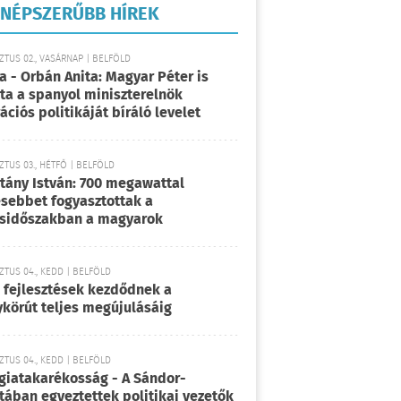
NÉPSZERŰBB HÍREK
TUS 02., VASÁRNAP | BELFÖLD
a - Orbán Anita: Magyar Péter is
rta a spanyol miniszterelnök
ációs politikáját bíráló levelet
TUS 03., HÉTFŐ | BELFÖLD
tány István: 700 megawattal
sebbet fogyasztottak a
sidőszakban a magyarok
TUS 04., KEDD | BELFÖLD
 fejlesztések kezdődnek a
körút teljes megújulásáig
TUS 04., KEDD | BELFÖLD
giatakarékosság - A Sándor-
tában egyeztettek politikai vezetők