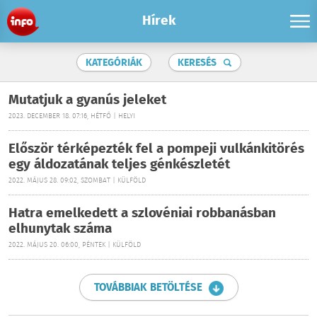
Hírek
KATEGÓRIÁK
KERESÉS
Mutatjuk a gyanús jeleket
2023. DECEMBER 18. 07:16, HÉTFŐ | HELYI
Először térképezték fel a pompeji vulkánkitörés
egy áldozatának teljes génkészletét
2022. MÁJUS 28. 09:02, SZOMBAT | KÜLFÖLD
Hatra emelkedett a szlovéniai robbanásban
elhunytak száma
2022. MÁJUS 20. 06:00, PÉNTEK | KÜLFÖLD
TOVÁBBIAK BETÖLTÉSE