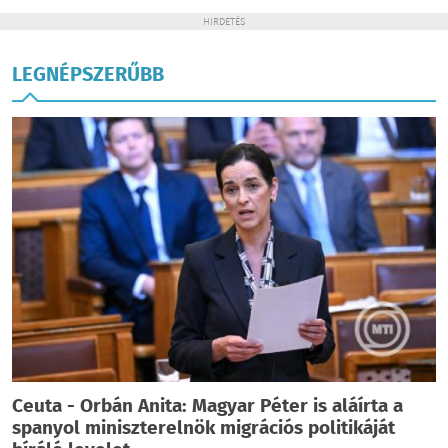
HIRDETÉS
LEGNÉPSZERŰBB
Ceuta - Orbán Anita: Magyar Péter is aláírta a
spanyol miniszterelnök migrációs politikáját