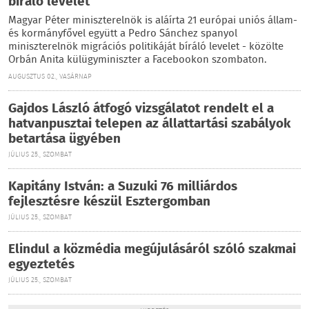
bíráló levelet
Magyar Péter miniszterelnök is aláírta 21 európai uniós állam-
és kormányfővel együtt a Pedro Sánchez spanyol
miniszterelnök migrációs politikáját bíráló levelet - közölte
Orbán Anita külügyminiszter a Facebookon szombaton.
AUGUSZTUS 02., VASÁRNAP
Gajdos László átfogó vizsgálatot rendelt el a
hatvanpusztai telepen az állattartási szabályok
betartása ügyében
JÚLIUS 25., SZOMBAT
Kapitány István: a Suzuki 76 milliárdos
fejlesztésre készül Esztergomban
JÚLIUS 25., SZOMBAT
Elindul a közmédia megújulásáról szóló szakmai
egyeztetés
JÚLIUS 25., SZOMBAT