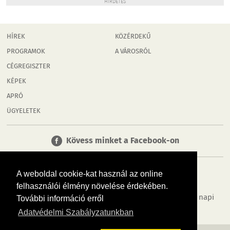
HIRDETÉS
HÍREK
KÖZÉRDEKŰ
PROGRAMOK
A VÁROSRÓL
CÉGREGISZTER
KÉPEK
APRÓ
ÜGYELETEK
Kövess minket a Facebook-on
A weboldal cookie-kat használ az online
felhasználói élmény növelése érdekében.
Tudj meg többet városodról! Hírek, programok, képek, napi
További információ erről
menü, cégek…. és minden, ami Győr
Adatvédelmi Szabályzatunkban