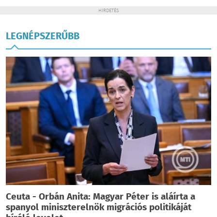
HIRDETÉS
LEGNÉPSZERŰBB
Ceuta - Orbán Anita: Magyar Péter is aláírta a
spanyol miniszterelnök migrációs politikáját