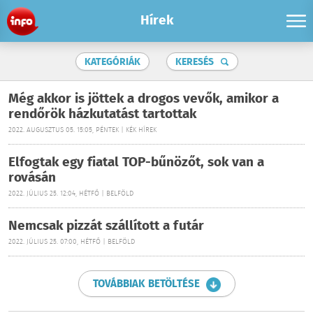
Hírek
KATEGÓRIÁK
KERESÉS
Még akkor is jöttek a drogos vevők, amikor a
rendőrök házkutatást tartottak
2022. AUGUSZTUS 05. 15:05, PÉNTEK | KÉK HÍREK
Elfogtak egy fiatal TOP-bűnözőt, sok van a
rovásán
2022. JÚLIUS 25. 12:04, HÉTFŐ | BELFÖLD
Nemcsak pizzát szállított a futár
2022. JÚLIUS 25. 07:00, HÉTFŐ | BELFÖLD
TOVÁBBIAK BETÖLTÉSE