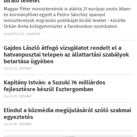
bíráló levelet
Magyar Péter miniszterelnök is aláírta 21 európai uniós állam-
és kormányfővel együtt a Pedro Sánchez spanyol
miniszterelnök migrációs politikáját bíráló levelet - közölte
Orbán Anita külügyminiszter a Facebookon szombaton.
AUGUSZTUS 02., VASÁRNAP
Gajdos László átfogó vizsgálatot rendelt el a
hatvanpusztai telepen az állattartási szabályok
betartása ügyében
JÚLIUS 25., SZOMBAT
Kapitány István: a Suzuki 76 milliárdos
fejlesztésre készül Esztergomban
JÚLIUS 25., SZOMBAT
Elindul a közmédia megújulásáról szóló szakmai
egyeztetés
JÚLIUS 25., SZOMBAT