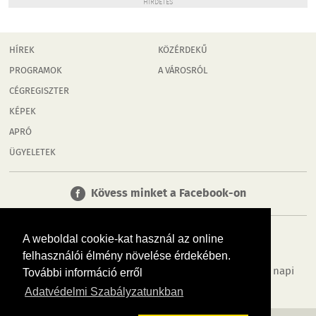
HIRDETÉS
HÍREK
KÖZÉRDEKŰ
PROGRAMOK
A VÁROSRÓL
CÉGREGISZTER
KÉPEK
APRÓ
ÜGYELETEK
Kövess minket a Facebook-on
A weboldal cookie-kat használ az online
felhasználói élmény növelése érdekében.
Tudj meg többet városodról! Hírek, programok, képek, napi
További információ erről
menü, cégek…. és minden, ami Győr
Adatvédelmi Szabályzatunkban