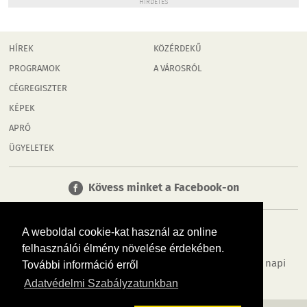
HIRDETÉS
HÍREK
KÖZÉRDEKŰ
PROGRAMOK
A VÁROSRÓL
CÉGREGISZTER
KÉPEK
APRÓ
ÜGYELETEK
Kövess minket a Facebook-on
A weboldal cookie-kat használ az online
felhasználói élmény növelése érdekében.
Tudj meg többet városodról! Hírek, programok, képek, napi
További információ erről
menü, cégek…. és minden, ami Győr
Adatvédelmi Szabályzatunkban