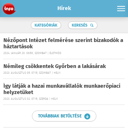
Hírek
KATEGÓRIÁK
KERESÉS
Nézőpont Intézet felmérése szerint bizakodók a
háztartások
2024. JANUÁR 20. 08:50, SZOMBAT | ÉLETMÓD
Némileg csökkentek Győrben a lakásárak
2023. AUGUSZTUS 05. 07:15, SZOMBAT | HELYI
Így látják a hazai munkavállalók munkaerőpiaci
helyzetüket
2023. AUGUSZTUS 02. 07:15, SZERDA | HELYI
TOVÁBBIAK BETÖLTÉSE