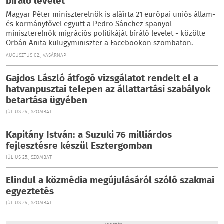
bíráló levelet
Magyar Péter miniszterelnök is aláírta 21 európai uniós állam-
és kormányfővel együtt a Pedro Sánchez spanyol
miniszterelnök migrációs politikáját bíráló levelet - közölte
Orbán Anita külügyminiszter a Facebookon szombaton.
AUGUSZTUS 02., VASÁRNAP
Gajdos László átfogó vizsgálatot rendelt el a
hatvanpusztai telepen az állattartási szabályok
betartása ügyében
JÚLIUS 25., SZOMBAT
Kapitány István: a Suzuki 76 milliárdos
fejlesztésre készül Esztergomban
JÚLIUS 25., SZOMBAT
Elindul a közmédia megújulásáról szóló szakmai
egyeztetés
JÚLIUS 25., SZOMBAT