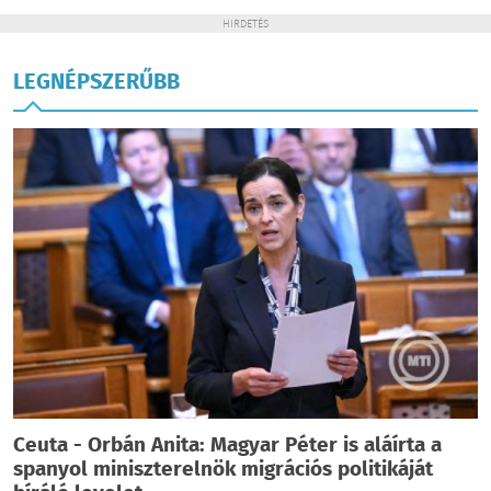
HIRDETÉS
LEGNÉPSZERŰBB
Ceuta - Orbán Anita: Magyar Péter is aláírta a
spanyol miniszterelnök migrációs politikáját