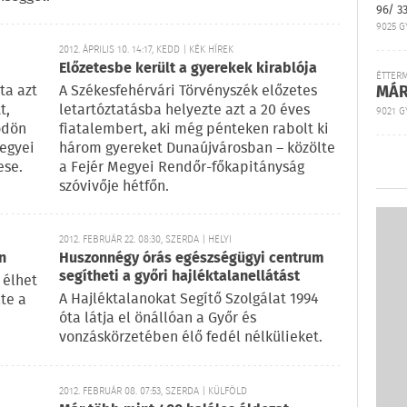
96/ 3
9025 G
2012. ÁPRILIS 10. 14:17, KEDD | KÉK HÍREK
Előzetesbe került a gyerekek kirablója
ÉTTER
ta azt
A Székesfehérvári Törvényszék előzetes
MÁR
t,
letartóztatásba helyezte azt a 20 éves
9021 GY
ödön
fiatalembert, aki még pénteken rabolt ki
megyei
három gyereket Dunaújvárosban – közölte
ese.
a Fejér Megyei Rendőr-főkapitányság
szóvivője hétfőn.
2012. FEBRUÁR 22. 08:30, SZERDA | HELYI
n
Huszonnégy órás egészségügyi centrum
segítheti a győri hajléktalanellátást
 élhet
A Hajléktalanokat Segítő Szolgálat 1994
te a
óta látja el önállóan a Győr és
vonzáskörzetében élő fedél nélkülieket.
2012. FEBRUÁR 08. 07:53, SZERDA | KÜLFÖLD