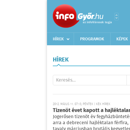
HÍREK
PROGRAMOK
KÉPEK
HÍREK
2012. MÁJUS 11. 07:13, PÉNTEK | KÉK HÍREK
Tizenöt évet kapott a hajléktala
Jogerősen tizenöt év fegyházbüntetés
arra a debreceni hajléktalan férfira,
tavaly márciusban brutális kegyetle