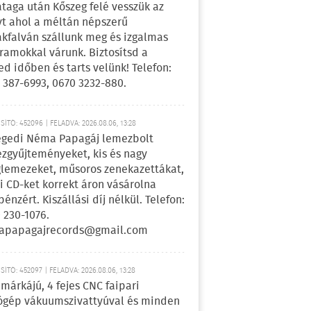
ataga után Kőszeg felé vesszük az
yt ahol a méltán népszerű
kfalván szállunk meg és izgalmas
ramokkal várunk. Biztosítsd a
ed időben és tarts velünk! Telefon:
 387-6993, 0670 3232-880.
ÍTÓ: 452096 | FELADVA: 2026.08.06, 13:28
egedi Néma Papagáj lemezbolt
zgyűjteményeket, kis és nagy
lemezeket, műsoros zenekazettákat,
i CD-ket korrekt áron vásárolna
pénzért. Kiszállási díj nélkül. Telefon:
 230-1076.
apapagajrecords@gmail.com
ÍTÓ: 452097 | FELADVA: 2026.08.06, 13:28
márkájú, 4 fejes CNC faipari
gép vákuumszivattyúval és minden