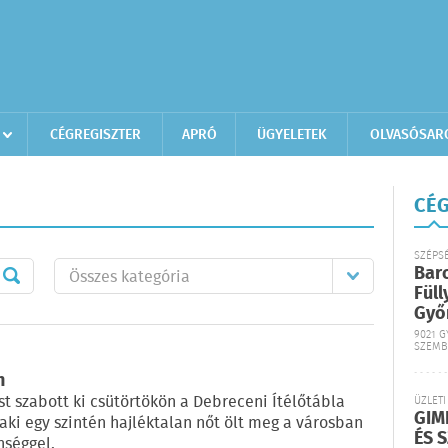
CÉGREGISZTER
APRÓ
ÜGYELETEK
OLVASÓSAR
CÉG
SZÉPS
Bar
Füll
Győ
9021 G
SZEMB
n
t szabott ki csütörtökön a Debreceni Ítélőtábla
ÜZLETI
GIM
 aki egy szintén hajléktalan nőt ölt meg a városban
ÉS 
nséggel.