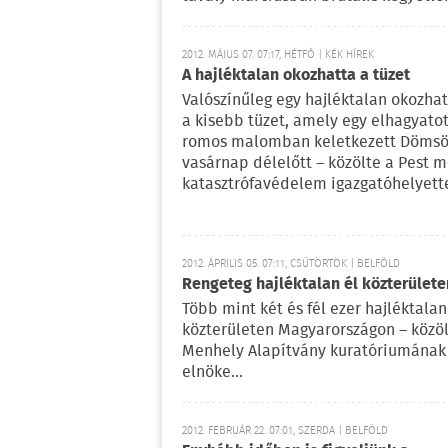
2012. MÁJUS 07. 07:17, HÉTFŐ | KÉK HÍREK
A hajléktalan okozhatta a tüzet
Valószínűleg egy hajléktalan okozhat
a kisebb tüzet, amely egy elhagyatot
romos malomban keletkezett Döms
vasárnap délelőtt – közölte a Pest 
katasztrófavédelem igazgatóhelyett
2012. ÁPRILIS 05. 07:11, CSÜTÖRTÖK | BELFÖLD
Rengeteg hajléktalan él közterülete
Több mint két és fél ezer hajléktalan
közterületen Magyarországon – közöl
Menhely Alapítvány kuratóriumának
elnöke...
2012. FEBRUÁR 22. 07:01, SZERDA | BELFÖLD