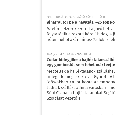
2012. FEBRUÁR 02. 07:26, CSÜTÖRTÖK | BELFÖLD
Viharral tör be a havazás, –25 fok kö
Az előrejelzések szerint a jövő hét v
folytatódik a rekord közeli hideg, a 
héten néhol akár mínusz 25 fok is leh
2012. JANUÁR 31. 08:40, KEDD | HELYI
Cudar hideg jön: a hajléktalanszáll
egy gombostűt sem lehet már leejte
Megteltek a hajléktalanok szálláshel
hideg idő megérkeztével Győrött. A t
időszakban 330 otthontalan embern
tudnak szállást adni a városban - m
Sütő Csaba, a Hajléktalanokat Segít
Szolgálat vezetője.