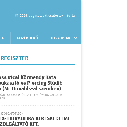
2026. augusztus 6, csütörtök - Berta
OK
KÖZÉRDEKŰ
TOVÁBBIAK
REGISZTER
ÉG
oss utcai Körmendy Kata
yukasztó és Piercing Stúdió-
r (Mc Donalds-al szemben)
YŐR, BAROSS G. ÚT 22. III. EM. (MCDONALDS´-AL
EN)
 SZOLGÁLTATÁSOK
EX-HIDRAULIKA KERESKEDELMI
SZOLGÁLTATÓ KFT.