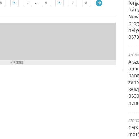
…
forg
5
6
7
5
6
7
8
irán
Nová
prog
hely
0670
AZONOS
A sz
HIRDETÉS
leme
hang
zene
kész
0630
nem
AZONOS
CMS 
maró