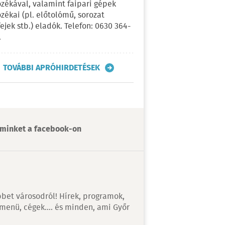
ozékával, valamint faipari gépek
ozékai (pl. előtolómű, sorozat
fejek stb.) eladók. Telefon: 0630 364-
.
TOVÁBBI APRÓHIRDETÉSEK
minket a facebook-on
bet városodról! Hírek, programok,
 menü, cégek…. és minden, ami Győr