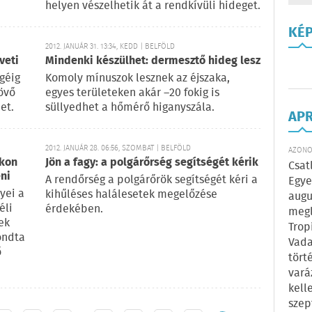
helyen vészelhetik át a rendkívüli hideget.
KÉ
2012. JANUÁR 31. 13:34, KEDD | BELFÖLD
veti
Mindenki készülhet: dermesztő hideg lesz
égéig
Komoly mínuszok lesznek az éjszaka,
jövő
egyes területeken akár –20 fokig is
et.
süllyedhet a hőmérő higanyszála.
AP
2012. JANUÁR 28. 06:56, SZOMBAT | BELFÖLD
AZONOS
ókon
Jön a fagy: a polgárőrség segítségét kérik
Csat
ni
A rendőrség a polgárőrök segítségét kéri a
Egye
yei a
kihűléses halálesetek megelőzése
augu
éli
érdekében.
megl
ek
Trop
ondta
Vada
ő
tört
vará
kell
szep