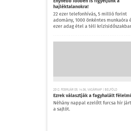
Enyhébb időben is figyeljünk a
hajléktalanokra!
22 ezer telefonhívás, 5 millió forint
adomány, 1000 önkéntes munkaóra é
ezer adag étel a téli krízisidőszakba
2012. FEBRUÁR 05. 14:36, VASÁRNAP | BELFÖLD
Ezrek választják a fagyhalált félel
Néhány nappal ezelőtt furcsa hír jár
a sajtót.