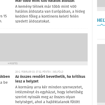
Már több mint 400 halálos áldozat
A kemény télnek már több mint 400
halálos áldozata van Európában, a hideg
s 15
kedden főleg a kontinens keleti felén
HE
n.
szedett áldozatokat.
HIRDETÉS
2012. FEBRUÁR 03. 07:32, PÉNTEK | BELFÖLD
mükben
Az összes rendőrt bevethetik, ha kritikus
lesz a helyzet
ta be
A kormány arra kér minden szervezetet,
intézményt és egyházat, hogy lehetőség
szerint nyissák meg az összes olyan
helyiséget, ahol a hajléktalanok fűtött