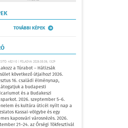
PEK
TOVÁBBI KÉPEK
RÓ
ÍTÓ: 452110 | FELADVA: 2026.08.06, 13:29
lakozz a Túrabot – Hátizsák
sület következő útjaihoz! 2026.
sztus 16. családi élménynap,
átogatjuk a budapesti
icariumot és a Budakeszi
sparkot. 2026. szeptember 5–6.
énelem és kultúra úticél nyílt nap a
zslatos Kassai-völgybe és egy
emes kaposvári városnézés. 2026.
tember 21–24. az Őrségi Tökfesztivál