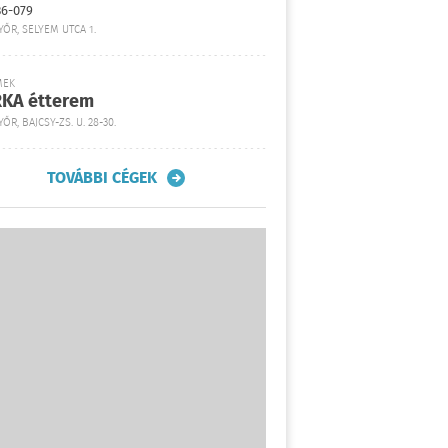
36-079
YŐR, SELYEM UTCA 1.
MEK
KA étterem
ŐR, BAJCSY-ZS. U. 28-30.
TOVÁBBI CÉGEK