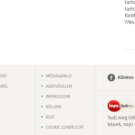
tart
tart
fúró
7784
EKŰ
MÉDIAAJÁNLÓ
Kövess 
SRÓL
ADATVÉDELEM
IMPRESSZUM
RÓLUNK
ÁSZF
Tudj meg töb
képek, napi
COOKIE SZABÁLYZAT