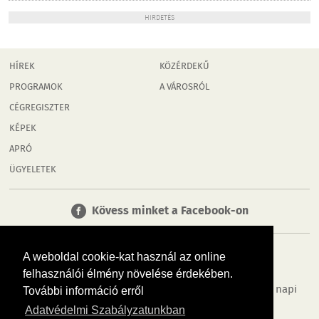
HIRDETÉS
HÍREK
KÖZÉRDEKŰ
PROGRAMOK
A VÁROSRÓL
CÉGREGISZTER
KÉPEK
APRÓ
ÜGYELETEK
Kövess minket a Facebook-on
A weboldal cookie-kat használ az online
felhasználói élmény növelése érdekében.
Tudj meg többet városodról! Hírek, programok, képek, napi
További információ erről
menü, cégek…. és minden, ami Győr
Adatvédelmi Szabályzatunkban