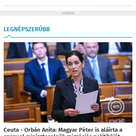
HIRDETÉS
LEGNÉPSZERŰBB
Ceuta - Orbán Anita: Magyar Péter is aláírta a