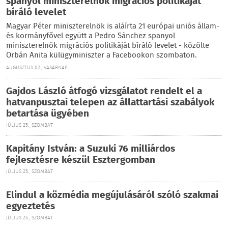
spanyol miniszterelnök migrációs politikáját
bíráló levelet
Magyar Péter miniszterelnök is aláírta 21 európai uniós állam-
és kormányfővel együtt a Pedro Sánchez spanyol
miniszterelnök migrációs politikáját bíráló levelet - közölte
Orbán Anita külügyminiszter a Facebookon szombaton.
AUGUSZTUS 02., VASÁRNAP
Gajdos László átfogó vizsgálatot rendelt el a
hatvanpusztai telepen az állattartási szabályok
betartása ügyében
JÚLIUS 25., SZOMBAT
Kapitány István: a Suzuki 76 milliárdos
fejlesztésre készül Esztergomban
JÚLIUS 25., SZOMBAT
Elindul a közmédia megújulásáról szóló szakmai
egyeztetés
JÚLIUS 25., SZOMBAT