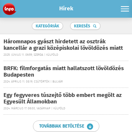
Hírek
KATEGÓRIÁK
KERESÉS
Háromnapos gyászt hirdetett az osztrák
kancellár a grazi középiskolai lövöldözés miatt
2025. JÚNIUS 11. 06:59, SZERDA | KÜLFÖLD
BRFK: filmforgatás miatt hallatszott lövöldözés
Budapesten
2024. ÁPRILIS 11. 08:19, CSÜTÖRTÖK | BULVÁR
Egy fegyveres túszejtő több embert megölt az
Egyesült Államokban
2024. MÁRCIUS 17. 06:00, VASÁRNAP | KÜLFÖLD
TOVÁBBIAK BETÖLTÉSE