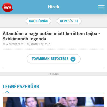
Hírek
KATEGÓRIÁK
KERESÉS
Állandóan a nagy pofám miatt kerültem bajba -
Szókimondó legenda
2014. DECEMBER 05. 11:28, PÉNTEK | BELFÖLD
TOVÁBBIAK BETÖLTÉSE
HIRDETÉS
LEGNÉPSZERŰBB