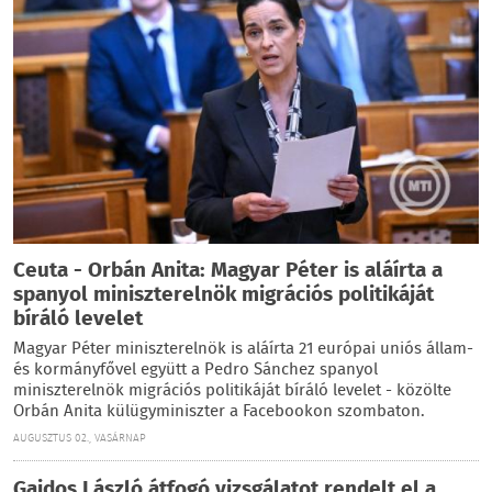
Ceuta - Orbán Anita: Magyar Péter is aláírta a
spanyol miniszterelnök migrációs politikáját
bíráló levelet
Magyar Péter miniszterelnök is aláírta 21 európai uniós állam-
és kormányfővel együtt a Pedro Sánchez spanyol
miniszterelnök migrációs politikáját bíráló levelet - közölte
Orbán Anita külügyminiszter a Facebookon szombaton.
AUGUSZTUS 02., VASÁRNAP
Gajdos László átfogó vizsgálatot rendelt el a