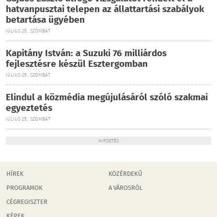
hatvanpusztai telepen az állattartási szabályok
betartása ügyében
JÚLIUS 25., SZOMBAT
Kapitány István: a Suzuki 76 milliárdos
fejlesztésre készül Esztergomban
JÚLIUS 25., SZOMBAT
Elindul a közmédia megújulásáról szóló szakmai
egyeztetés
JÚLIUS 25., SZOMBAT
HIRDETÉS
HÍREK
KÖZÉRDEKŰ
PROGRAMOK
A VÁROSRÓL
CÉGREGISZTER
KÉPEK