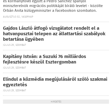
és kormányfővel együtt a Pedro Sánchez spanyol
miniszterelnök migrációs politikáját bíráló levelet - közölte
Orbán Anita külügyminiszter a Facebookon szombaton.
AUGUSZTUS 02., VASÁRNAP
Gajdos László átfogó vizsgálatot rendelt el a
hatvanpusztai telepen az állattartási szabályok
betartása ügyében
JÚLIUS 25., SZOMBAT
Kapitány István: a Suzuki 76 milliárdos
fejlesztésre készül Esztergomban
JÚLIUS 25., SZOMBAT
Elindul a közmédia megújulásáról szóló szakmai
egyeztetés
JÚLIUS 25., SZOMBAT
HIRDETÉS