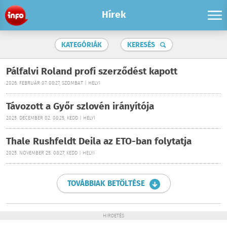
Hírek
KATEGÓRIÁK
KERESÉS
Pálfalvi Roland profi szerződést kapott
2026. FEBRUÁR 07. 08:27, SZOMBAT | HELYI
Távozott a Győr szlovén irányítója
2025. DECEMBER 02. 08:25, KEDD | HELYI
Thale Rushfeldt Deila az ETO-ban folytatja
2025. NOVEMBER 25. 08:27, KEDD | HELYI
TOVÁBBIAK BETÖLTÉSE
HIRDETÉS