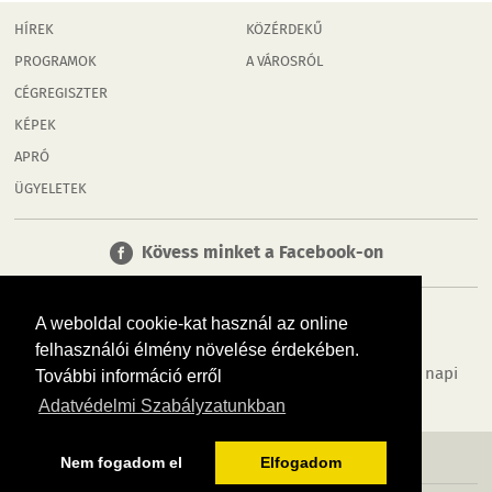
HÍREK
KÖZÉRDEKŰ
PROGRAMOK
A VÁROSRÓL
CÉGREGISZTER
KÉPEK
APRÓ
ÜGYELETEK
Kövess minket a Facebook-on
A weboldal cookie-kat használ az online
felhasználói élmény növelése érdekében.
Tudj meg többet városodról! Hírek, programok, képek, napi
További információ erről
menü, cégek…. és minden, ami Győr
Adatvédelmi Szabályzatunkban
MÉDIAAJÁNLÓ
ADATVÉDELEM
IMPRESSZUM
RÓLUNK
ÁSZF
Nem fogadom el
Elfogadom