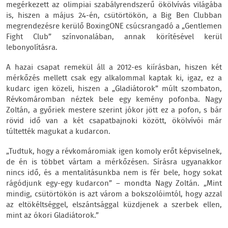
megérkezett az olimpiai szabályrendszerű ökölvívás világába
is, hiszen a május 24-én, csütörtökön, a Big Ben Clubban
megrendezésre kerülő BoxingONE csúcsrangadó a „Gentlemen
Fight Club” színvonalában, annak körítésével kerül
lebonyolításra.
A hazai csapat remekül áll a 2012-es kiírásban, hiszen két
mérkőzés mellett csak egy alkalommal kaptak ki, igaz, ez a
kudarc igen közeli, hiszen a „Gladiátorok” múlt szombaton,
Révkomáromban néztek bele egy kemény pofonba. Nagy
Zoltán, a győriek mestere szerint jókor jött ez a pofon, s bár
rövid idő van a két csapatbajnoki között, ökölvívói már
túltették magukat a kudarcon.
„Tudtuk, hogy a révkomáromiak igen komoly erőt képviselnek,
de én is többet vártam a mérkőzésen. Sírásra ugyanakkor
nincs idő, és a mentalitásunkba nem is fér bele, hogy sokat
rágódjunk egy-egy kudarcon” – mondta Nagy Zoltán. „Mint
mindig, csütörtökön is azt várom a bokszolóimtól, hogy azzal
az eltökéltséggel, elszántsággal küzdjenek a szerbek ellen,
mint az ókori Gladiátorok.”