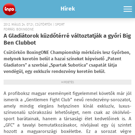
Hírek
2012. MÁJUS 24. 07:21, CSÜTÖRTÖK | SPORT
FORRÁS: BOXINGONE
A Gladiátorok küzdőtérré változtatják a győri Big
Ben Clubbot
Csütörkön BoxingONE Championship mérkőzés lesz Győrben,
melynek keretén belül a hazai színeket képviselő „Patent
Gladiators” a szerbiai „Spartak Subotica” csapatát látja
vendégül, egy exkluzív rendezvény keretén belül.
HIRDETÉS
A profiboksz magyar eseményeit figyelemmel követők már jól
ismerik a „Gentlemen Fight Club” nevű rendezvény-sorozatot,
amely mindig elegáns helyszínen kínál exkluzív, luxus-
színvonalú szórakozási lehetőséget, nem csak az ökölvívó-
sport barátainak, hanem a társasági élet kedvelőinek is. A
„GFC” a tavalyi bemutatkozásakor, nívójával egy új szintet
hozott a magyarországi boxéletbe. Ez a sorozat végre