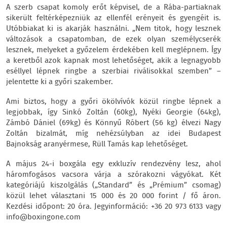
A szerb csapat komoly erőt képvisel, de a Rába-partiaknak
sikerült feltérképezniük az ellenfél erényeit és gyengéit is.
Utóbbiakat ki is akarják használni. „Nem titok, hogy lesznek
változások a csapatomban, de ezek olyan személycserék
lesznek, melyeket a győzelem érdekében kell meglépnem. Így
a keretből azok kapnak most lehetőséget, akik a legnagyobb
eséllyel lépnek ringbe a szerbiai riválisokkal szemben” –
jelentette ki a győri szakember.
Ami biztos, hogy a győri ökölvívók közül ringbe lépnek a
legjobbak, így Sinkó Zoltán (60kg), Nyéki Georgie (64kg),
Zámbó Dániel (69kg) és Könnyű Róbert (56 kg) élvezi Nagy
Zoltán bizalmát, míg nehézsúlyban az idei Budapest
Bajnokság aranyérmese, Rüll Tamás kap lehetőséget.
A május 24-i boxgála egy exkluzív rendezvény lesz, ahol
háromfogásos vacsora várja a szórakozni vágyókat. Két
kategóriájú kiszolgálás („Standard” és „Prémium” csomag)
közül lehet választani 15 000 és 20 000 forint / fő áron.
Kezdési időpont: 20 óra. Jegyinformáció: +36 20 973 6133 vagy
info@boxingone.com