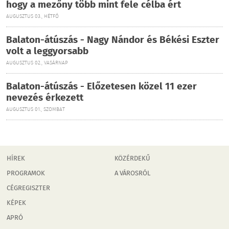
hogy a mezőny több mint fele célba ért
AUGUSZTUS 03., HÉTFŐ
Balaton-átúszás - Nagy Nándor és Békési Eszter
volt a leggyorsabb
AUGUSZTUS 02., VASÁRNAP
Balaton-átúszás - Előzetesen közel 11 ezer
nevezés érkezett
AUGUSZTUS 01., SZOMBAT
HÍREK
KÖZÉRDEKŰ
PROGRAMOK
A VÁROSRÓL
CÉGREGISZTER
KÉPEK
APRÓ