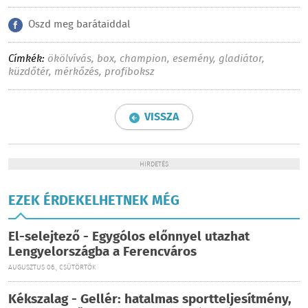
Oszd meg barátaiddal
Címkék:
ökölvívás
,
box
,
champion
,
esemény
,
gladiátor
,
küzdőtér
,
mérkőzés
,
profiboksz
VISSZA
HIRDETÉS
EZEK ÉRDEKELHETNEK MÉG
El-selejtező - Egygólos előnnyel utazhat
Lengyelországba a Ferencváros
AUGUSZTUS 06., CSÜTÖRTÖK
Kékszalag - Gellér: hatalmas sportteljesítmény,