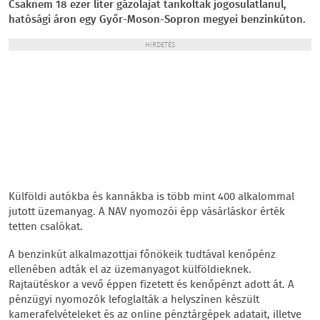
Csaknem 18 ezer liter gázolajat tankoltak jogosulatlanul,
hatósági áron egy Győr-Moson-Sopron megyei benzinkúton.
HIRDETÉS
Külföldi autókba és kannákba is több mint 400 alkalommal
jutott üzemanyag. A NAV nyomozói épp vásárláskor érték
tetten csalókat.
A benzinkút alkalmazottjai főnökeik tudtával kenőpénz
ellenében adták el az üzemanyagot külföldieknek.
Rajtaütéskor a vevő éppen fizetett és kenőpénzt adott át. A
pénzügyi nyomozók lefoglalták a helyszínen készült
kamerafelvételeket és az online pénztárgépek adatait, illetve