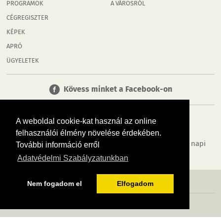
PROGRAMOK
A VÁROSRÓL
CÉGREGISZTER
KÉPEK
APRÓ
ÜGYELETEK
Kövess minket a Facebook-on
A weboldal cookie-kat használ az online
felhasználói élmény növelése érdekében.
Tudj meg többet városodról! Hírek, programok, képek, napi
További információ erről
menü, cégek…. és minden, ami Győr
Adatvédelmi Szabályzatunkban
MÉDIAAJÁNLÓ
ADATVÉDELEM
IMPRESSZUM
RÓLUNK
ÁSZF
Nem fogadom el
Elfogadom
Copyright InfoVárosok. Minden jog fenntartva. | Web design & arculat by
Voov