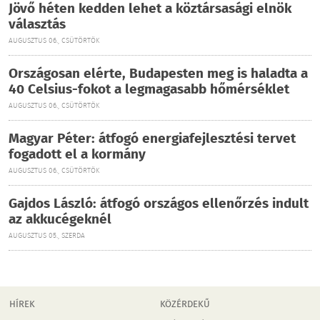
Jövő héten kedden lehet a köztársasági elnök
választás
AUGUSZTUS 06., CSÜTÖRTÖK
Országosan elérte, Budapesten meg is haladta a
40 Celsius-fokot a legmagasabb hőmérséklet
AUGUSZTUS 06., CSÜTÖRTÖK
Magyar Péter: átfogó energiafejlesztési tervet
fogadott el a kormány
AUGUSZTUS 06., CSÜTÖRTÖK
Gajdos László: átfogó országos ellenőrzés indult
az akkucégeknél
AUGUSZTUS 05., SZERDA
HÍREK
KÖZÉRDEKŰ