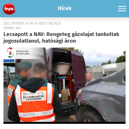
Hírek
2022. OKTÓBER 18. 09:18, KEDD | BELFÖLD
FORRÁS: NAV
Lecsapott a NAV: Rengeteg gázolajat tankoltak
jogosulatlanul, hatósági áron