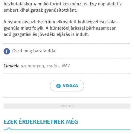
házkutatáskor 4 millió forint készpénzt is. Egy nap alatt tíz
embert kihallgattak gyanúsítottként.
A nyomozás üzletszerűen elkövetett költségvetési csalás
gyanúja miatt folyik. A büntetőeljárással párhuzamosan
adóigazgatási és jövedéki eljárás is indult.
Oszd meg barátaiddal
Címkék:
üzemanyag
,
csalás
,
NAV
VISSZA
HIRDETÉS
EZEK ÉRDEKELHETNEK MÉG