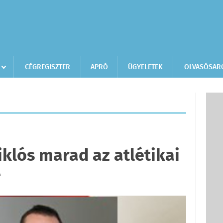
CÉGREGISZTER
APRÓ
ÜGYELETEK
OLVASÓSAR
iklós marad az atlétikai
e