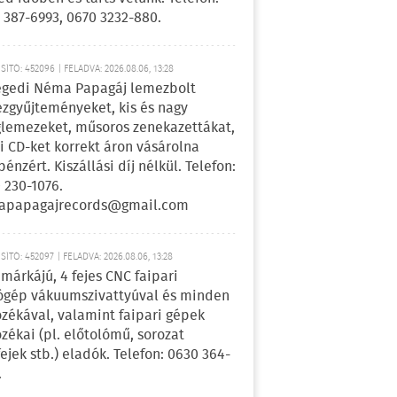
 387-6993, 0670 3232-880.
ÍTÓ: 452096 | FELADVA: 2026.08.06, 13:28
egedi Néma Papagáj lemezbolt
zgyűjteményeket, kis és nagy
lemezeket, műsoros zenekazettákat,
i CD-ket korrekt áron vásárolna
pénzért. Kiszállási díj nélkül. Telefon:
 230-1076.
apapagajrecords@gmail.com
ÍTÓ: 452097 | FELADVA: 2026.08.06, 13:28
márkájú, 4 fejes CNC faipari
gép vákuumszivattyúval és minden
ozékával, valamint faipari gépek
ozékai (pl. előtolómű, sorozat
fejek stb.) eladók. Telefon: 0630 364-
.