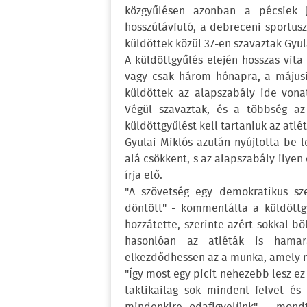
közgyűlésen azonban a pécsiek j
hosszútávfutó, a debreceni sportuszo
küldöttek közül 37-en szavaztak Gyula
A küldöttgyűlés elején hosszas vita 
vagy csak három hónapra, a májusi
küldöttek az alapszabály ide vona
Végül szavaztak, és a többség az 
küldöttgyűlést kell tartaniuk az atlé
Gyulai Miklós azután nyújtotta be 
alá csökkent, s az alapszabály ilyen
írja elő.
"A szövetség egy demokratikus sze
döntött" - kommentálta a küldöttg
hozzátette, szerinte azért sokkal b
hasonlóan az atléták is hamara
elkezdődhessen az a munka, amely n
"Így most egy picit nehezebb lesz ez
taktikailag sok mindent felvet és 