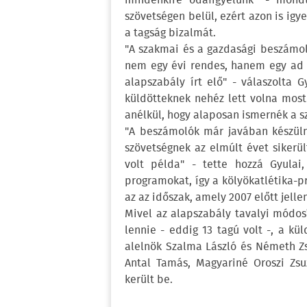
mindenkire odafigyelünk" - mondt
szövetségen belül, ezért azon is igy
a tagság bizalmát.
"A szakmai és a gazdasági beszámol
nem egy évi rendes, hanem egy ad h
alapszabály írt elő" - válaszolta 
küldötteknek nehéz lett volna most 
anélkül, hogy alaposan ismernék a s
"A beszámolók már javában készüln
szövetségnek az elmúlt évet sikerül
volt példa" - tette hozzá Gyulai,
programokat, így a kölyökatlétika-pr
az az időszak, amely 2007 előtt jell
Mivel az alapszabály tavalyi módosí
lennie - eddig 13 tagú volt -, a kül
alelnök Szalma László és Németh Zs
Antal Tamás, Magyariné Oroszi Zsu
került be.