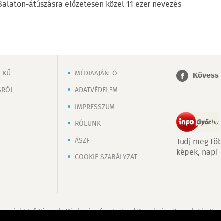
l Balaton-átúszásra előzetesen közel 11 ezer nevezés
EKŰ
MÉDIAAJÁNLÓ
Kövess 
SRÓL
ADATVÉDELEM
IMPRESSZUM
RÓLUNK
ÁSZF
Tudj meg töb
képek, napi
COOKIE SZABÁLYZAT
Copyright InfoVárosok. Minden jog fenntartva. | Web design & arculat by
Voo