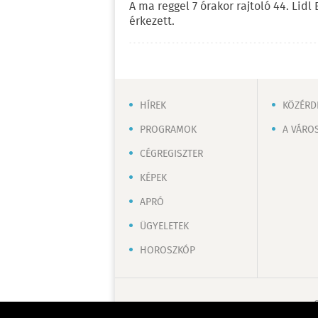
A ma reggel 7 órakor rajtoló 44. Lid
érkezett.
HÍREK
KÖZÉRD
PROGRAMOK
A VÁRO
CÉGREGISZTER
KÉPEK
APRÓ
ÜGYELETEK
HOROSZKÓP