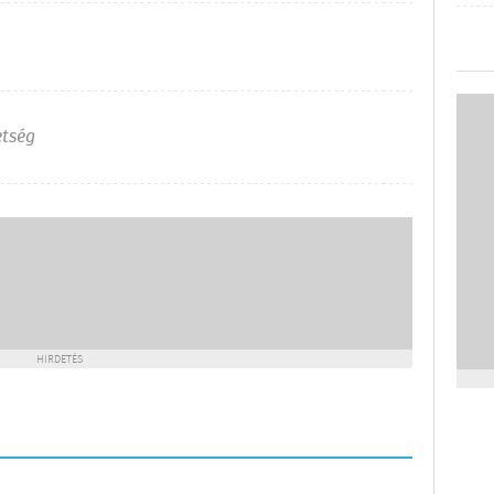
etség
HIRDETÉS