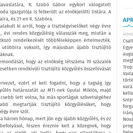
avaslatára, K. Szabó Gábor egykori válogatott
da igazgatója is felkerült az elnökjelölti listára. A
ira, és 21-en K. Szabóra.
AP
alakult ki arról, hogy a tisztségviselőket négy évre
, évi rendes közgyűlésig válasszák meg, miután a
AZONOS
tkozó rendelkezését többféleképpen értelmezték.
Csat
utóbbira voksolt, így májusban újabb tisztújító
Egye
augu
táknak.
megl
lemondását, hogy az elnökség létszáma 70 százalék
Trop
 esetben rendkívüli tisztújító közgyűlés összehívását
Vada
tört
rvezet, ezért el kell fogadni, hogy a tagság így
vará
yűlés határozatát az MTI-nek Gyulai Miklós, majd
kell
ölcsebb lett volna, ha más sportágak szövetségéhez
szep
bb megtartják tisztújító közgyűlésüket, hogy
forg
égy évre szól.
irán
 a három hónap, mert jön egy újabb közgyűlés, és ez
Nová
befolyásol, hiszen éreznie kell a közegnek, hogy
prog
hely