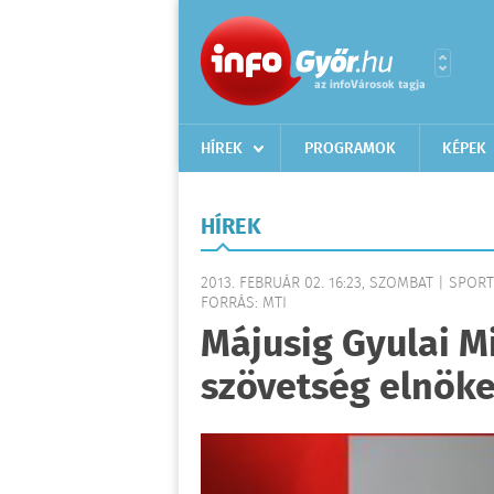
HÍREK
PROGRAMOK
KÉPEK
HÍREK
2013. FEBRUÁR 02. 16:23, SZOMBAT | SPORT
FORRÁS: MTI
Májusig Gyulai M
szövetség elnök