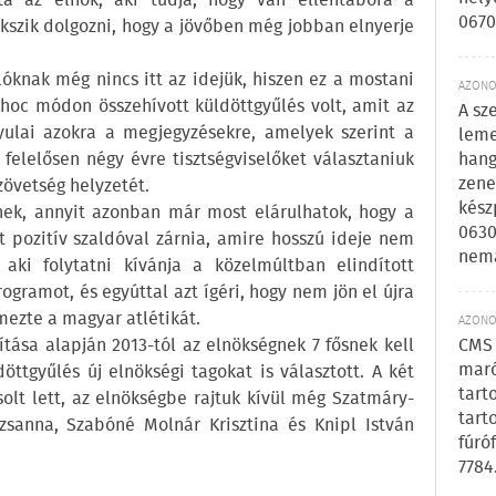
a az elnök, aki tudja, hogy van ellentábora a
0670
ekszik dolgozni, hogy a jövőben még jobban elnyerje
óknak még nincs itt az idejük, hiszen ez a mostani
AZONOS
oc módon összehívott küldöttgyűlés volt, amit az
A sz
Gyulai azokra a megjegyzésekre, amelyek szerint a
leme
felelősen négy évre tisztségviselőket választaniuk
hang
zene
zövetség helyzetét.
kész
ek, annyit azonban már most elárulhatok, hogy a
0630
t pozitív szaldóval zárnia, amire hosszú ideje nem
nem
 aki folytatni kívánja a közelmúltban elindított
ogramot, és egyúttal azt ígéri, hogy nem jön el újra
emezte a magyar atlétikát.
AZONOS
tása alapján 2013-tól az elnökségnek 7 fősnek kell
CMS 
maró
döttgyűlés új elnökségi tagokat is választott. A két
tart
olt lett, az elnökségbe rajtuk kívül még Szatmáry-
tart
zsanna, Szabóné Molnár Krisztina és Knipl István
fúró
7784