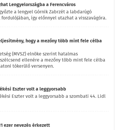
azhat Lengyelországba a Ferencváros
győzte a lengyel Górnik Zabrzét a labdarúgó
fordulójában, így előnnyel utazhat a visszavágóra.
eljesítmény, hogy a mezőny több mint fele célba
vetség (MVSZ) elnöke szerint hatalmas
a szélcsend ellenére a mezőny több mint fele célba
latoni tókerülő versenyen.
kési Eszter volt a leggyorsabb
ékési Eszter volt a leggyorsabb a szombati 44. Lidl
11 ezer nevezés érkezett