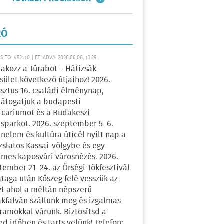
RÓ
ÍTÓ: 452110 | FELADVA: 2026.08.06, 13:29
lakozz a Túrabot – Hátizsák
sület következő útjaihoz! 2026.
sztus 16. családi élménynap,
átogatjuk a budapesti
icariumot és a Budakeszi
sparkot. 2026. szeptember 5–6.
énelem és kultúra úticél nyílt nap a
zslatos Kassai-völgybe és egy
emes kaposvári városnézés. 2026.
tember 21–24. az Őrségi Tökfesztivál
ataga után Kőszeg felé vesszük az
yt ahol a méltán népszerű
kfalván szállunk meg és izgalmas
ramokkal várunk. Biztosítsd a
ed időben és tarts velünk! Telefon: