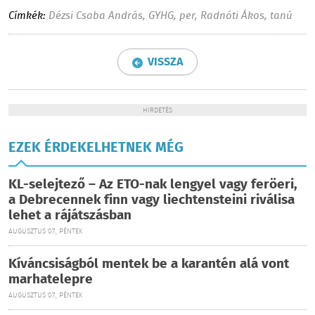
Címkék:
Dézsi Csaba András
,
GYHG
,
per
,
Radnóti Ákos
,
tanú
VISSZA
HIRDETÉS
EZEK ÉRDEKELHETNEK MÉG
KL-selejtező – Az ETO-nak lengyel vagy feröeri,
a Debrecennek finn vagy liechtensteini riválisa
lehet a rájátszásban
AUGUSZTUS 07., PÉNTEK
Kíváncsiságból mentek be a karantén alá vont
marhatelepre
AUGUSZTUS 07., PÉNTEK