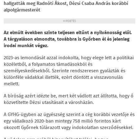
hallgatták meg Radnóti Ákost, Dézsi Csaba András korábbi
alpolgármesterét
HIRDETÉS
Az elmúlt években szinte teljesen eltűnt a nyilvánosság elől.
A tárgyaláson elmondta, továbbra is Győrben él és jelenleg
irodai munkát végez.
2023-as lemondását azzal indokolta, hogy elege lett a politikai
közéletből, a folyamatos támadásokból és
személyeskedésekből. Szerinte rendszeresen gyalázták és
különféle vádakkal illették, ezért döntött a visszavonulás
mellett.
A bíróság azért idézte be, mert két vádlott azt állította, hogy ő
közvetítette Dézsi utasításait a városházán.
A GYHG-ügyben az ügyészség szerint a cég korábbi vezetője és
egy vállalkozó 2020-ban mintegy 758 millió forintos kárt
okozott Győrnek túlárazott vagy indokolatlan szerződésekkel.