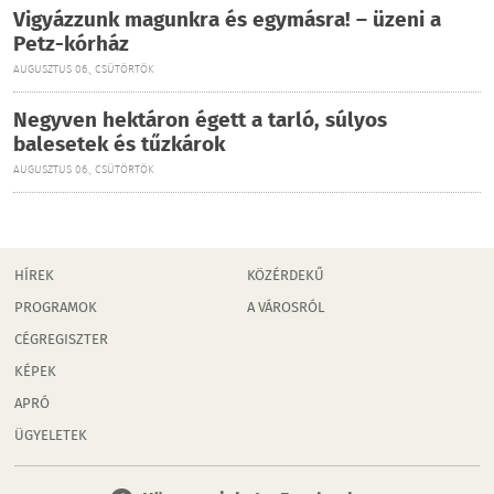
Vigyázzunk magunkra és egymásra! – üzeni a
Petz-kórház
AUGUSZTUS 06., CSÜTÖRTÖK
Negyven hektáron égett a tarló, súlyos
balesetek és tűzkárok
AUGUSZTUS 06., CSÜTÖRTÖK
HÍREK
KÖZÉRDEKŰ
PROGRAMOK
A VÁROSRÓL
CÉGREGISZTER
KÉPEK
APRÓ
ÜGYELETEK