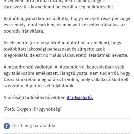
A védelem arra próbál bizonyítékot találni, hogy a
városvezetés közvetlenül beleszólt a cég működésébe.
Radnóti ugyanakkor azt állította, hogy nem vett részt pénzügyi
és személyi döntésekben, és nem volt közvetlen ráhatása az
operatív irányításra.
Az elismerte (erre emaileket mutatott be a védelem), hogy
továbbított lakossági panaszokat és sürgette azok
megoldását, de ezt normális városvezetői feladatnak nevezte.
A másodrendű vádlottal, A. Alexanderrel kapcsolatban csak
egy találkozóra emlékezett. Hangsúlyozta: nem tud arról, hogy
Dézsi konkrétan meghatározta volna, mely vállalkozókkal kell
szerződni. A per ősszel folytatódik.
A bírósági tudósítás bővebben
itt olvasható.
(Fotó: Oxygen Hírügynökség)
Oszd meg barátaiddal