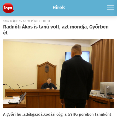
Hírek
2026. MÁJUS 15. 08:08, PÉNTEK | HELYI
Radnóti Ákos is tanú volt, azt mondja, Győrben
él
A győri hulladékgazdálkodási cég, a GYHG perében tanúként