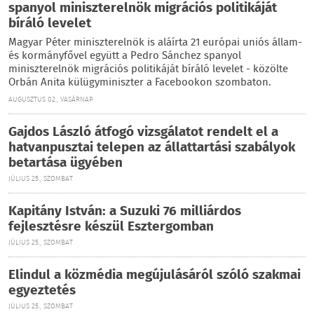
spanyol miniszterelnök migrációs politikáját
bíráló levelet
Magyar Péter miniszterelnök is aláírta 21 európai uniós állam-
és kormányfővel együtt a Pedro Sánchez spanyol
miniszterelnök migrációs politikáját bíráló levelet - közölte
Orbán Anita külügyminiszter a Facebookon szombaton.
AUGUSZTUS 02., VASÁRNAP
Gajdos László átfogó vizsgálatot rendelt el a
hatvanpusztai telepen az állattartási szabályok
betartása ügyében
JÚLIUS 25., SZOMBAT
Kapitány István: a Suzuki 76 milliárdos
fejlesztésre készül Esztergomban
JÚLIUS 25., SZOMBAT
Elindul a közmédia megújulásáról szóló szakmai
egyeztetés
JÚLIUS 25., SZOMBAT