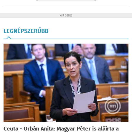
HIRDETÉS
LEGNÉPSZERŰBB
Ceuta - Orbán Anita: Magyar Péter is aláírta a