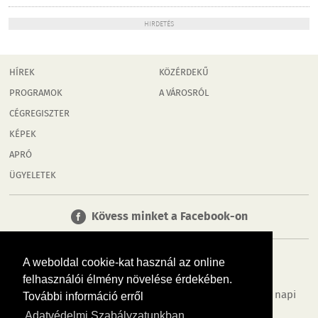
HIRDETÉS
HÍREK
KÖZÉRDEKŰ
PROGRAMOK
A VÁROSRÓL
CÉGREGISZTER
KÉPEK
APRÓ
ÜGYELETEK
Kövess minket a Facebook-on
A weboldal cookie-kat használ az online
felhasználói élmény növelése érdekében.
Tudj meg többet városodról! Hírek, programok, képek, napi
További információ erről
menü, cégek…. és minden, ami Győr
Adatvédelmi Szabályzatunkban