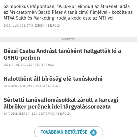
Szimbolikus időpontban, 19:56-kor elindult az átmeneti adás
az M1 csatornán Bacsó Péter A tanú című filmjével - közölte az
MTVA Sajtó és Marketing Irodája kedd este az MTI-vel.
2026. JÚLIUS 08. 07:31, SZERDA | BELFÖLD
HIRDETÉS
Dézsi Csaba Andrást tanúként hallgatták ki a
GYHG-perben
2026. ÁPRILIS 17. 08:07, PÉNTEK | HELYI
Halottként áll bíróság elé tanúskodni
2018. ÁPRILIS 16. 06:00, HÉTFŐ | KÜLFÖLD
Sértetti tanúvallomásokkal zárult a karcagi
álbróker perének idei tárgyalássorozata
2017. DECEMBER 21. 18:04, CSÜTÖRTÖK | BELFÖLD
TOVÁBBIAK BETÖLTÉSE