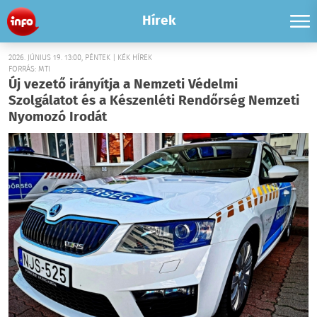
Hírek
2026. JÚNIUS 19. 13:00, PÉNTEK | KÉK HÍREK
FORRÁS: MTI
Új vezető irányítja a Nemzeti Védelmi
Szolgálatot és a Készenléti Rendőrség Nemzeti
Nyomozó Irodát