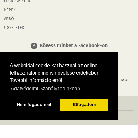
CÉGREGISZTER
KÉPEK
APRÓ
ÜGYELETEK
Kövess minket a Facebook-on
A weboldal cookie-kat használ az online
felhasználói élmény növelése érdekében.
Tudj meg többet városodról! Hírek, programok, képek, napi
További információ erről
menü, cégek…. és minden, ami Győr
Adatvédelmi Szabályzatunkban
MÉDIAAJÁNLÓ
ADATVÉDELEM
IMPRESSZUM
RÓLUNK
ÁSZF
Nem fogadom el
Elfogadom
Copyright InfoVárosok. Minden jog fenntartva. | Web design & arculat by
Voov