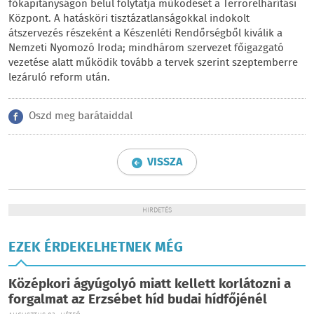
főkapitányságon belül folytatja működését a Terrorelhárítási
Központ. A hatásköri tisztázatlanságokkal indokolt
átszervezés részeként a Készenléti Rendőrségből kiválik a
Nemzeti Nyomozó Iroda; mindhárom szervezet főigazgató
vezetése alatt működik tovább a tervek szerint szeptemberre
lezáruló reform után.
Oszd meg barátaiddal
VISSZA
HIRDETÉS
EZEK ÉRDEKELHETNEK MÉG
Középkori ágyúgolyó miatt kellett korlátozni a
forgalmat az Erzsébet híd budai hídfőjénél