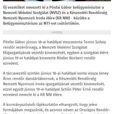
Új vezetőket nevezett ki a Pósfai Gábor belügyminiszter a
Nemzeti Védelmi Szolgálat (NVSZ) és a Készenléti Rendőrség
Nemzeti Nyomozó Iroda élére (KR NNI) - közölte a
Belügyminisztérium az MTI-vel csütörtökön.
HIRDETÉS
Pósfai Gábor június 18-ai hatállyal visszavonta Tomin Szilvia
rendőr vezérőrnagy, a Nemzeti Védelmi Szolgálat
főigazgatójának vezetői kinevezését, egyben a szolgálat élére
június 19-ei hatállyal kinevezte Ródler Norbert rendőr
ezredest.
A tárcavezető szintén június 18-ai hatállyal vonta vissza Jeney
Áron rendőr dandártábornok, a Készenléti Rendőrség
Nemzeti Nyomozó Iroda igazgatójának vezetői kinevezését,
ezzel együtt június 19-ei hatállyal Schőn Péter Ernő rendőr
ezredest nevezte ki a KR NNI élére.
A kormányszóvivői tájékoztatón elhangzott, hogy jelen
formájában megszűnik, és azonos néven az Országos Rendőr-