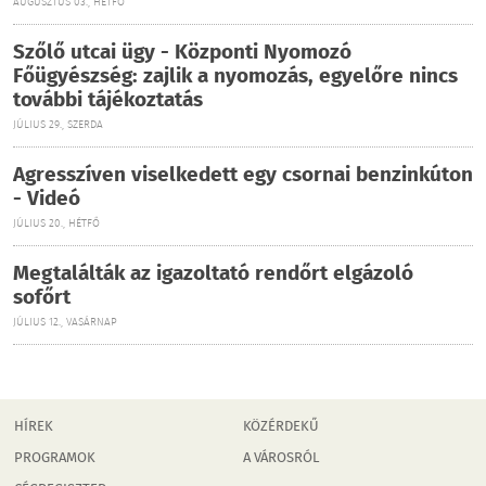
AUGUSZTUS 03., HÉTFŐ
Szőlő utcai ügy - Központi Nyomozó
Főügyészség: zajlik a nyomozás, egyelőre nincs
további tájékoztatás
JÚLIUS 29., SZERDA
Agresszíven viselkedett egy csornai benzinkúton
- Videó
JÚLIUS 20., HÉTFŐ
Megtalálták az igazoltató rendőrt elgázoló
sofőrt
JÚLIUS 12., VASÁRNAP
HÍREK
KÖZÉRDEKŰ
PROGRAMOK
A VÁROSRÓL