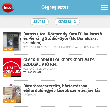
Cégregiszter
SZŰRÉS
KERESÉS
Baross utcai Körmendy Kata Füllyukasztó
és Piercing Stúdió-Győr (Mc Donalds-al
szemben)
9021 GYŐR, BAROSS G. ÚT 22. III. EM. (MCDONALDS´-AL SZEMBEN)
SZÉPSÉG
GIMEX-HIDRAULIKA KERESKEDELMI ÉS
SZOLGÁLTATÓ KFT.
9025 GYŐR, SELYEM UTCA 1.
TEL: 96/ 336-079
ÜZLETI
Bútorösszeszerelés, háztartásban
előforduló egyéb kisebb szerelés, javítás
GYŐR 9021
ASZTALOSOK