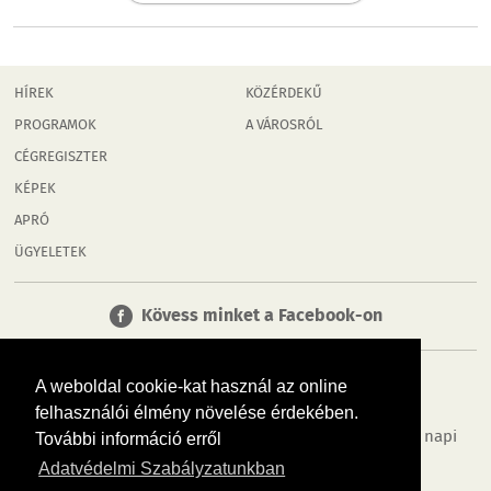
HÍREK
KÖZÉRDEKŰ
PROGRAMOK
A VÁROSRÓL
CÉGREGISZTER
KÉPEK
APRÓ
ÜGYELETEK
Kövess minket a Facebook-on
A weboldal cookie-kat használ az online
felhasználói élmény növelése érdekében.
Tudj meg többet városodról! Hírek, programok, képek, napi
További információ erről
menü, cégek…. és minden, ami Győr
Adatvédelmi Szabályzatunkban