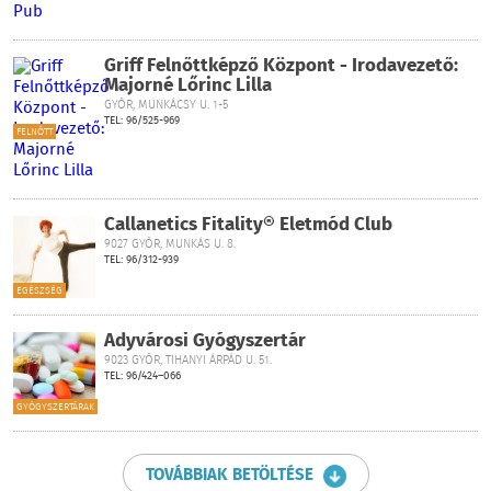
Griff Felnőttképző Központ - Irodavezető:
Majorné Lőrinc Lilla
GYŐR, MUNKÁCSY U. 1-5
TEL: 96/525-969
FELNŐTT
Callanetics Fitality® Életmód Club
9027 GYŐR, MUNKÁS U. 8.
TEL: 96/312-939
EGÉSZSÉG
Adyvárosi Gyógyszertár
9023 GYŐR, TIHANYI ÁRPÁD U. 51.
TEL: 96/424–066
GYÓGYSZERTÁRAK
TOVÁBBIAK BETÖLTÉSE