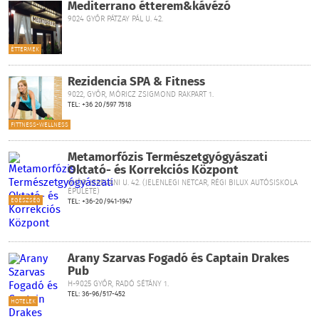
Mediterrano étterem&kávézó
9024 GYŐR PÁTZAY PÁL U. 42.
ÉTTERMEK
Rezidencia SPA & Fitness
9022, GYŐR, MÓRICZ ZSIGMOND RAKPART 1.
TEL: +36 20/597 7518
FITTNESS-WELLNESS
Metamorfózis Természetgyógyászati
Oktató- és Korrekciós Központ
GYŐR, JEREVÁNI U. 42. (JELENLEGI NETCAR, RÉGI BILUX AUTÓSISKOLA
ÉPÜLETE)
EGÉSZSÉG
TEL: +36-20/941-1947
Arany Szarvas Fogadó és Captain Drakes
Pub
H-9025 GYŐR, RADÓ SÉTÁNY 1.
TEL: 36-96/517-452
HOTELEK