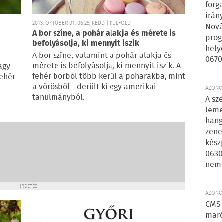
forg
irán
2013. OKTÓBER 01. 06:25, KEDD | KÜLFÖLD
Nová
A bor színe, a pohár alakja és mérete is
prog
befolyásolja, ki mennyit iszik
hely
A bor színe, valamint a pohár alakja és
0670
mérete is befolyásolja, ki mennyit iszik. A
agy
fehér borból több kerül a poharakba, mint
fehér
a vörösből - derült ki egy amerikai
AZONOS
tanulmányból.
A sz
leme
hang
zene
kész
0630
nem
HIRDETÉS
AZONOS
CMS 
maró