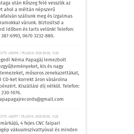
ataga után Kőszeg felé vesszük az
yt ahol a méltán népszerű
kfalván szállunk meg és izgalmas
ramokkal várunk. Biztosítsd a
ed időben és tarts velünk! Telefon:
 387-6993, 0670 3232-880.
ÍTÓ: 452096 | FELADVA: 2026.08.06, 13:28
egedi Néma Papagáj lemezbolt
zgyűjteményeket, kis és nagy
lemezeket, műsoros zenekazettákat,
i CD-ket korrekt áron vásárolna
pénzért. Kiszállási díj nélkül. Telefon:
 230-1076.
apapagajrecords@gmail.com
ÍTÓ: 452097 | FELADVA: 2026.08.06, 13:28
márkájú, 4 fejes CNC faipari
gép vákuumszivattyúval és minden