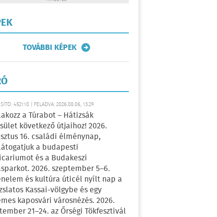
PEK
TOVÁBBI KÉPEK
RÓ
ÍTÓ: 452110 | FELADVA: 2026.08.06, 13:29
lakozz a Túrabot – Hátizsák
sület következő útjaihoz! 2026.
sztus 16. családi élménynap,
átogatjuk a budapesti
icariumot és a Budakeszi
sparkot. 2026. szeptember 5–6.
énelem és kultúra úticél nyílt nap a
zslatos Kassai-völgybe és egy
emes kaposvári városnézés. 2026.
tember 21–24. az Őrségi Tökfesztivál