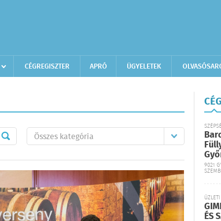
CÉGREGISZTER
APRÓ
ÜGYELETEK
OLVASÓSAR
CÉG
SZÉPS
Bar
Füll
Győ
9021 G
SZEMB
ÜZLETI
GIM
ÉS 