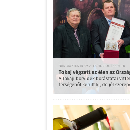
2016. MÁRCIUS 10. 09:41, CSÜTÖRTÖK | BELFÖLD
Tokaj végzett az élen az Ors
A Tokaji borvidék borászatai vitté
térségéből került ki, de jól szerep