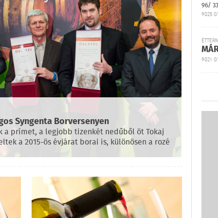
96/ 3
9025 G
ÉTTER
MÁR
9021 GY
zágos Syngenta Borversenyen
k a prímet, a legjobb tizenkét nedűből öt Tokaj
eltek a 2015-ös évjárat borai is, különösen a rozé