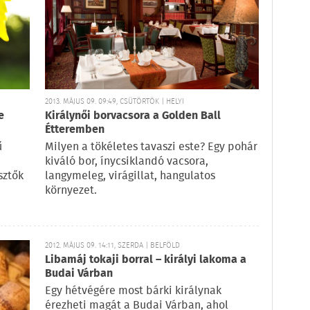
2013. MÁJUS 09. 09:49, CSÜTÖRTÖK | HELYI
e
Királynői borvacsora a Golden Ball
Étteremben
ű
Milyen a tökéletes tavaszi este? Egy pohár
kiváló bor, ínycsiklandó vacsora,
sztők
langymeleg, virágillat, hangulatos
környezet.
2012. MÁJUS 09. 14:11, SZERDA | BELFÖLD
Libamáj tokaji borral – királyi lakoma a
Budai Várban
Egy hétvégére most bárki királynak
érezheti magát a Budai Várban, ahol