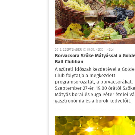
2013. SZEPTEMBER 17. 15:00, KEDD | HELYI
Borvacsora Szőke Mátyással a Gold
Ball Clubban
A szüreti időszak kezdetével a Golde
Club folytatja a megkezdett
programsorozatát, a borvacsorákat.
Szeptember 27-én 19.00 órától Szők
Mátyás borai és Suga Péter ételei vá
gasztronómia és a borok kedvelőit.