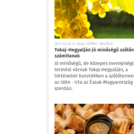
2013. JÚLIUS 31. 08:26, SZERDA | BELFÖLD
Tokaj-Hegyalján jó minőségű szőlőr
számítanak
Jó minőségű, de közepes mennyiség
termést várnak Tokaj-Hegyalján, a
történelmi borvidéken a szőlőterme
az idén - írta az Észak-Magyarország
szerdán.