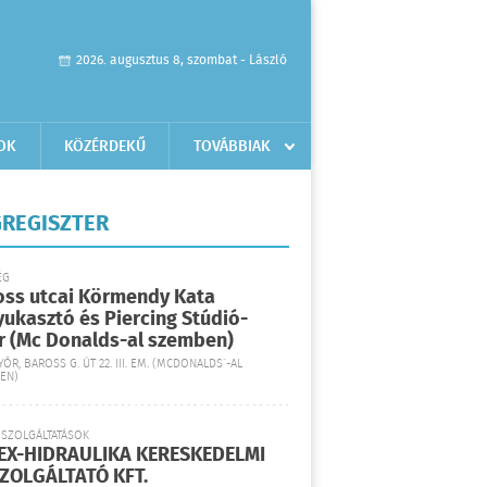
2026. augusztus 8, szombat - László
OK
KÖZÉRDEKŰ
TOVÁBBIAK
REGISZTER
ÉG
oss utcai Körmendy Kata
yukasztó és Piercing Stúdió-
r (Mc Donalds-al szemben)
YŐR, BAROSS G. ÚT 22. III. EM. (MCDONALDS´-AL
EN)
 SZOLGÁLTATÁSOK
EX-HIDRAULIKA KERESKEDELMI
SZOLGÁLTATÓ KFT.