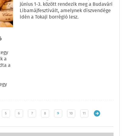
június 1-3. között rendezik meg a Budavári
Libamájfesztivált, amelynek díszvendége
idén a Tokaji borrégió lesz.
ó
tegy
ik a
dta a
egy
5
6
7
8
9
10
11