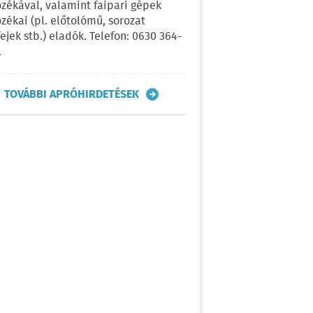
ozékával, valamint faipari gépek
ozékai (pl. előtolómű, sorozat
fejek stb.) eladók. Telefon: 0630 364-
.
TOVÁBBI APRÓHIRDETÉSEK