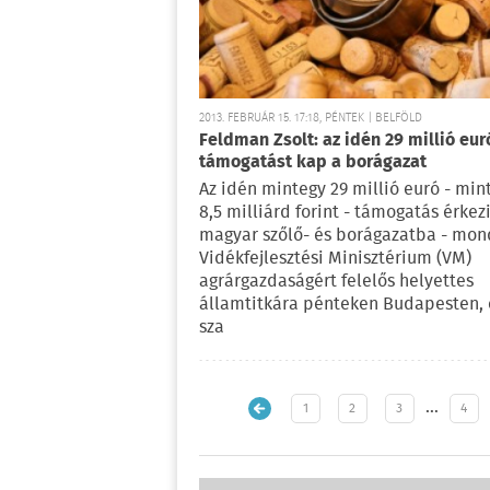
2013. FEBRUÁR 15. 17:18, PÉNTEK | BELFÖLD
Feldman Zsolt: az idén 29 millió eur
támogatást kap a borágazat
Az idén mintegy 29 millió euró - min
8,5 milliárd forint - támogatás érkez
magyar szőlő- és borágazatba - mon
Vidékfejlesztési Minisztérium (VM)
agrárgazdaságért felelős helyettes
államtitkára pénteken Budapesten, 
sza
…
1
2
3
4