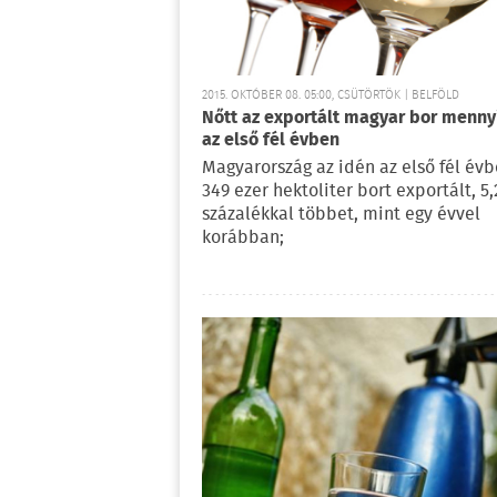
2015. OKTÓBER 08. 05:00, CSÜTÖRTÖK | BELFÖLD
Nőtt az exportált magyar bor menny
az első fél évben
Magyarország az idén az első fél év
349 ezer hektoliter bort exportált, 5,
százalékkal többet, mint egy évvel
korábban;