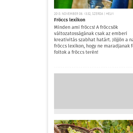
2013. NOVEMBER 06. 13:32, SZERDA | HELYI
Fröccs lexikon
Minden ami fröccs! A fröccsök
változatosságának csak az emberi
kreativitás szabhat határt. Jöjjön a n
fröccs lexikon, hogy ne maradjanak 
foltok a fröccs terén!