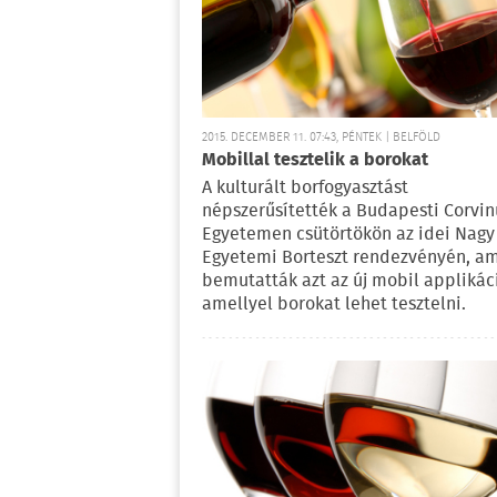
2015. DECEMBER 11. 07:43, PÉNTEK | BELFÖLD
Mobillal tesztelik a borokat
A kulturált borfogyasztást
népszerűsítették a Budapesti Corvin
Egyetemen csütörtökön az idei Nagy
Egyetemi Borteszt rendezvényén, a
bemutatták azt az új mobil applikáci
amellyel borokat lehet tesztelni.