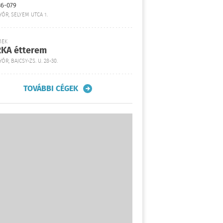
36-079
YŐR, SELYEM UTCA 1.
MEK
KA étterem
ŐR, BAJCSY-ZS. U. 28-30.
TOVÁBBI CÉGEK