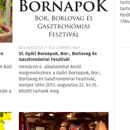
tart
tart
fúró
7784
2013. AUGUSZTUS 17. 16:20, SZOMBAT | HELYI
en
VI. Győri Bornapok, Bor-, Borlovag és
Gasztronómiai Fesztivál
n Ball
Immáron 6. alkalommal kerül
megrendezésre a Győri Bornapok, Bor-,
Borlovag és Gasztronómiai Fesztivál,
e
melyet idén 2013. augusztus 22. és 25.
rják a
között tartunk meg.