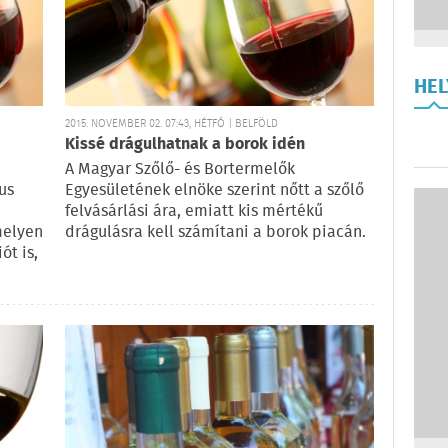
HE
2015. NOVEMBER 02. 07:43, HÉTFŐ | BELFÖLD
Kissé drágulhatnak a borok idén
A Magyar Szőlő- és Bortermelők
us
Egyesületének elnöke szerint nőtt a szőlő
felvásárlási ára, emiatt kis mértékű
melyen
drágulásra kell számítani a borok piacán.
ót is,