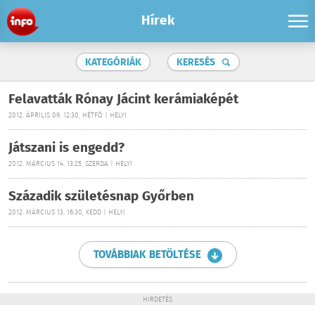
Hírek
KATEGÓRIÁK
KERESÉS
Felavatták Rónay Jácint kerámiaképét
2012. ÁPRILIS 09. 12:30, HÉTFŐ | HELYI
Játszani is engedd?
2012. MÁRCIUS 14. 13:25, SZERDA | HELYI
Századik születésnap Győrben
2012. MÁRCIUS 13. 16:30, KEDD | HELYI
TOVÁBBIAK BETÖLTÉSE
HIRDETÉS