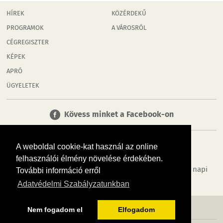
HÍREK
KÖZÉRDEKŰ
PROGRAMOK
A VÁROSRÓL
CÉGREGISZTER
KÉPEK
APRÓ
ÜGYELETEK
Kövess minket a Facebook-on
A weboldal cookie-kat használ az online
felhasználói élmény növelése érdekében.
Tudj meg többet városodról! Hírek, programok, képek, napi
További információ erről
menü, cégek…. és minden, ami Győr
Adatvédelmi Szabályzatunkban
MÉDIAAJÁNLÓ
ADATVÉDELEM
IMPRESSZUM
RÓLUNK
ÁSZF
Nem fogadom el
Elfogadom