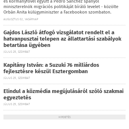
és kormányfővel együtt a Pedro Sánchez spanyol
miniszterelnök migrációs politikáját bíráló levelet - közölte
Orbán Anita külügyminiszter a Facebookon szombaton.
AUGUSZTUS 02., VASÁRNAP
Gajdos László átfogó vizsgálatot rendelt el a
hatvanpusztai telepen az állattartási szabályok
betartása ügyében
JÚLIUS 25., SZOMBAT
Kapitány István: a Suzuki 76 milliárdos
fejlesztésre készül Esztergomban
JÚLIUS 25., SZOMBAT
Elindul a közmédia megújulásáról szóló szakmai
egyeztetés
JÚLIUS 25., SZOMBAT
HIRDETÉS