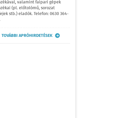
ozékával, valamint faipari gépek
ozékai (pl. előtolómű, sorozat
fejek stb.) eladók. Telefon: 0630 364-
.
TOVÁBBI APRÓHIRDETÉSEK