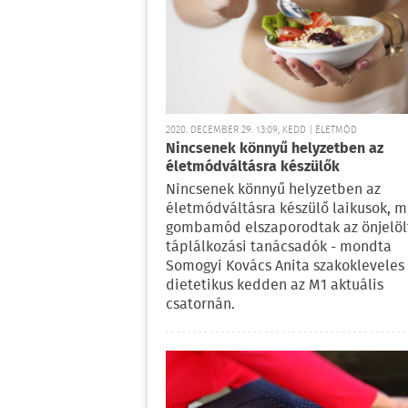
2020. DECEMBER 29. 13:09, KEDD | ÉLETMÓD
Nincsenek könnyű helyzetben az
életmódváltásra készülők
Nincsenek könnyű helyzetben az
életmódváltásra készülő laikusok, m
gombamód elszaporodtak az önjelöl
táplálkozási tanácsadók - mondta
Somogyi Kovács Anita szakokleveles
dietetikus kedden az M1 aktuális
csatornán.