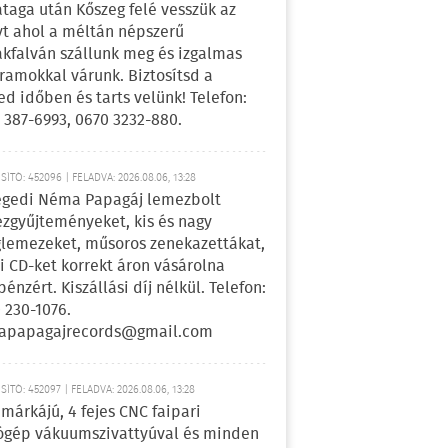
ataga után Kőszeg felé vesszük az
yt ahol a méltán népszerű
kfalván szállunk meg és izgalmas
ramokkal várunk. Biztosítsd a
ed időben és tarts velünk! Telefon:
 387-6993, 0670 3232-880.
ÍTÓ: 452096 | FELADVA: 2026.08.06, 13:28
egedi Néma Papagáj lemezbolt
zgyűjteményeket, kis és nagy
lemezeket, műsoros zenekazettákat,
i CD-ket korrekt áron vásárolna
pénzért. Kiszállási díj nélkül. Telefon:
 230-1076.
apapagajrecords@gmail.com
ÍTÓ: 452097 | FELADVA: 2026.08.06, 13:28
márkájú, 4 fejes CNC faipari
gép vákuumszivattyúval és minden