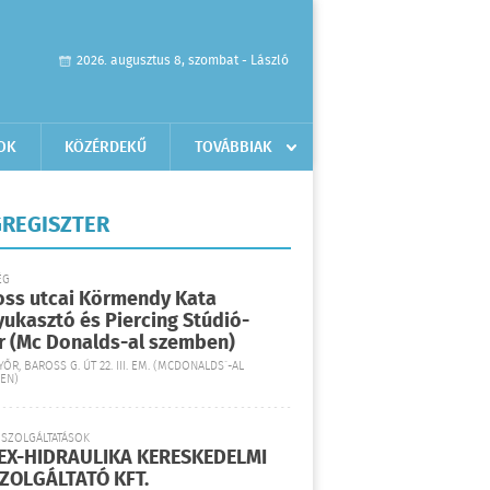
2026. augusztus 8, szombat - László
OK
KÖZÉRDEKŰ
TOVÁBBIAK
REGISZTER
ÉG
oss utcai Körmendy Kata
yukasztó és Piercing Stúdió-
r (Mc Donalds-al szemben)
YŐR, BAROSS G. ÚT 22. III. EM. (MCDONALDS´-AL
EN)
 SZOLGÁLTATÁSOK
EX-HIDRAULIKA KERESKEDELMI
SZOLGÁLTATÓ KFT.