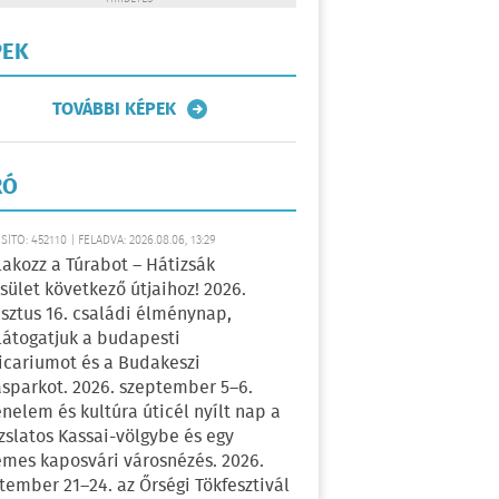
PEK
TOVÁBBI KÉPEK
RÓ
ÍTÓ: 452110 | FELADVA: 2026.08.06, 13:29
lakozz a Túrabot – Hátizsák
sület következő útjaihoz! 2026.
sztus 16. családi élménynap,
átogatjuk a budapesti
icariumot és a Budakeszi
sparkot. 2026. szeptember 5–6.
énelem és kultúra úticél nyílt nap a
zslatos Kassai-völgybe és egy
emes kaposvári városnézés. 2026.
tember 21–24. az Őrségi Tökfesztivál