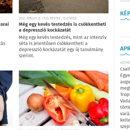
KÉ
2022. ÁPRILIS 15. 13:03, PÉNTEK | ÉLETMÓD
korai
Még egy kevés testedzés is csökkentheti
a depresszió kockázatát
Még egy kevés testedzés, mint az intenzív
zás
séta is jelentősen csökkentheti a
AP
depresszió kockázatát egy új tanulmány
szerint.
AZONOS
Csat
Egye
augu
megl
Trop
Vada
tört
vará
kell
szep