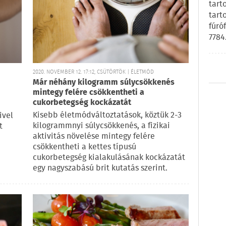
tart
tart
fúró
7784
2020. NOVEMBER 12. 17:12, CSÜTÖRTÖK | ÉLETMÓD
Már néhány kilogramm súlycsökkenés
mintegy felére csökkentheti a
cukorbetegség kockázatát
Kisebb életmódváltoztatások, köztük 2-3
ivel
kilogrammnyi súlycsökkenés, a fizikai
t
aktivitás növelése mintegy felére
csökkentheti a kettes típusú
cukorbetegség kialakulásának kockázatát
egy nagyszabású brit kutatás szerint.