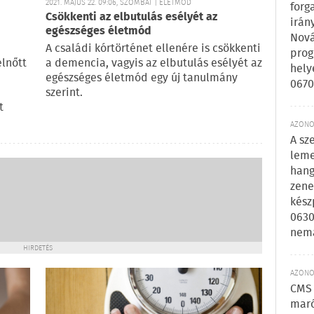
2021. MÁJUS 22. 09:06, SZOMBAT | ÉLETMÓD
forg
Csökkenti az elbutulás esélyét az
irán
egészséges életmód
Nová
A családi kórtörténet ellenére is csökkenti
prog
elnőtt
a demencia, vagyis az elbutulás esélyét az
hely
egészséges életmód egy új tanulmány
0670
szerint.
t
AZONOS
A sz
leme
hang
zene
kész
0630
nem
HIRDETÉS
AZONOS
CMS 
maró