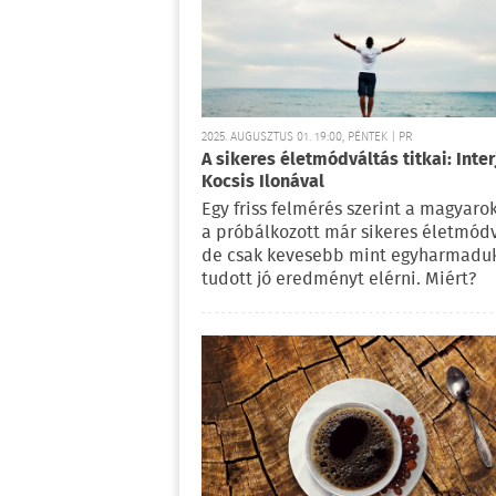
2025. AUGUSZTUS 01. 19:00, PÉNTEK | PR
A sikeres életmódváltás titkai: Inter
Kocsis Ilonával
Egy friss felmérés szerint a magyaro
a próbálkozott már sikeres életmódv
de csak kevesebb mint egyharmadu
tudott jó eredményt elérni. Miért?