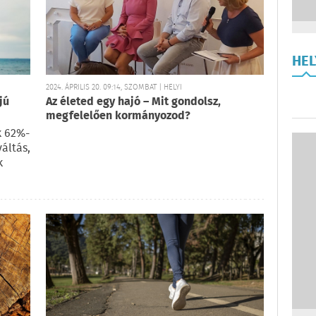
HE
2024. ÁPRILIS 20. 09:14, SZOMBAT | HELYI
jú
Az életed egy hajó – Mit gondolsz,
megfelelően kormányozod?
k 62%-
áltás,
k