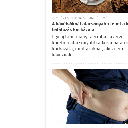
2022. JÚNIUS 01. 09:04, SZERDA | ÉLETMÓD
A kávéivóknál alacsonyabb lehet a 
halálozás kockázata
Egy új tanulmány szerint a kávéivók
körében alacsonyabb a korai halálo
kockázata, mint azoknál, akik nem
kávéznak.