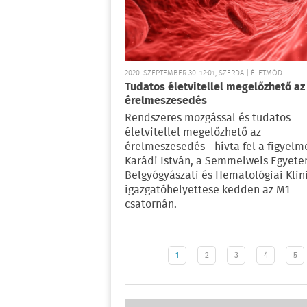
2020. SZEPTEMBER 30. 12:01, SZERDA | ÉLETMÓD
Tudatos életvitellel megelőzhető az
érelmeszesedés
Rendszeres mozgással és tudatos
életvitellel megelőzhető az
érelmeszesedés - hívta fel a figyelm
Karádi István, a Semmelweis Egyet
Belgyógyászati és Hematológiai Klin
igazgatóhelyettese kedden az M1
csatornán.
1
2
3
4
5