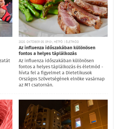
2020. OKTÓBER 05. 09:01, HÉTFŐ | ÉLETMÓD
Az influenza időszakában különösen
fontos a helyes táplálkozás
zatát
Az influenza időszakában különösen
fontos a helyes táplálkozás és életmód -
hívta fel a figyelmet a Dietetikusok
Országos Szövetségének elnöke vasárnap
az M1 csatornán.