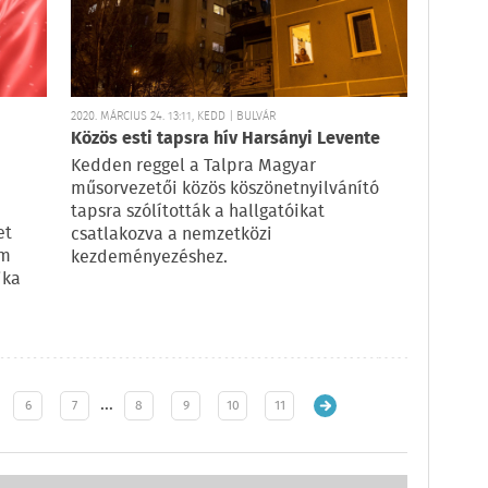
2020. MÁRCIUS 24. 13:11, KEDD | BULVÁR
Közös esti tapsra hív Harsányi Levente
Kedden reggel a Talpra Magyar
műsorvezetői közös köszönetnyilvánító
tapsra szólították a hallgatóikat
et
csatlakozva a nemzetközi
em
kezdeményezéshez.
ika
…
6
7
8
9
10
11