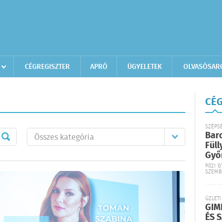
CÉGREGISZTER
APRÓ
ÜGYELETEK
OLVASÓSAR
CÉG
SZÉPS
Bar
Füll
Győ
9021 G
SZEMB
ÜZLETI
GIM
ÉS 