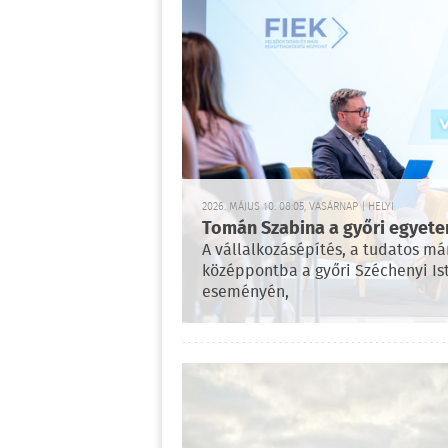
2026. MÁJUS 10. 08:05, VASÁRNAP | HELYI
Tomán Szabina a győri egye
A vállalkozásépítés, a tudatos má
középpontba a győri Széchenyi Is
eseményén,