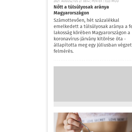
2021. AUGUSZTUS 27. 08:47, PÉNTEK | ÉLETMÓD
Nőtt a túlsúlyosak aránya
Magyarországon
Számottevően, hét százalékkal
emelkedett a túlsúlyosak aránya a f
lakosság körében Magyarországon a
koronavírus-járvány kitörése óta -
állapította meg egy júliusban végzet
felmérés.