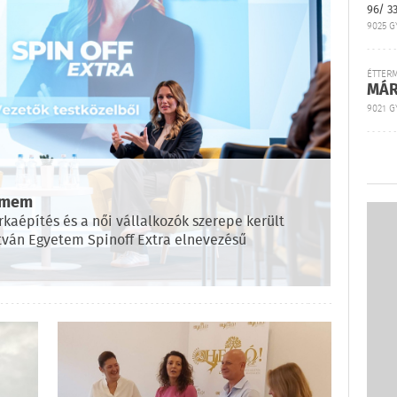
96/ 3
9025 G
ÉTTER
MÁR
9021 GY
temem
rkaépítés és a női vállalkozók szerepe került
tván Egyetem Spinoff Extra elnevezésű