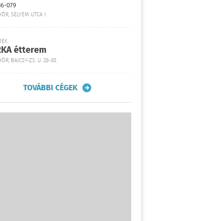
36-079
YŐR, SELYEM UTCA 1.
MEK
KA étterem
ŐR, BAJCSY-ZS. U. 28-30.
TOVÁBBI CÉGEK