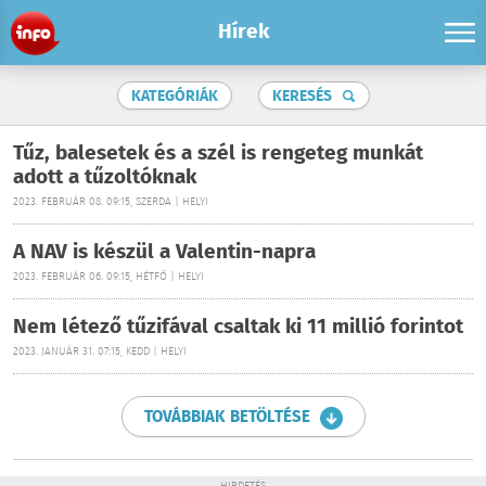
Hírek
KATEGÓRIÁK
KERESÉS
Tűz, balesetek és a szél is rengeteg munkát
adott a tűzoltóknak
2023. FEBRUÁR 08. 09:15, SZERDA | HELYI
A NAV is készül a Valentin-napra
2023. FEBRUÁR 06. 09:15, HÉTFŐ | HELYI
Nem létező tűzifával csaltak ki 11 millió forintot
2023. JANUÁR 31. 07:15, KEDD | HELYI
TOVÁBBIAK BETÖLTÉSE