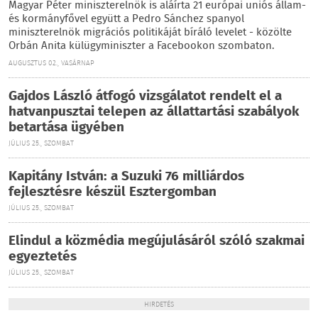
Magyar Péter miniszterelnök is aláírta 21 európai uniós állam-
és kormányfővel együtt a Pedro Sánchez spanyol
miniszterelnök migrációs politikáját bíráló levelet - közölte
Orbán Anita külügyminiszter a Facebookon szombaton.
AUGUSZTUS 02., VASÁRNAP
Gajdos László átfogó vizsgálatot rendelt el a
hatvanpusztai telepen az állattartási szabályok
betartása ügyében
JÚLIUS 25., SZOMBAT
Kapitány István: a Suzuki 76 milliárdos
fejlesztésre készül Esztergomban
JÚLIUS 25., SZOMBAT
Elindul a közmédia megújulásáról szóló szakmai
egyeztetés
JÚLIUS 25., SZOMBAT
HIRDETÉS