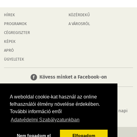
HÍREK
KÖZÉRDEKŰ
PROGRAMOK
A VÁROSRÓL
CÉGREGISZTER
KÉPEK
APRÓ
ÜGYELETEK
Kövess minket a Facebook-on
A weboldal cookie-kat használ az online
felhasználói élmény növelése érdekében.
Tudj meg többet városodról! Hírek, programok, képek, napi
További információ erről
menü, cégek…. és minden, ami Győr
Adatvédelmi Szabályzatunkban
MÉDIAAJÁNLÓ
ADATVÉDELEM
IMPRESSZUM
RÓLUNK
ÁSZF
Nem fogadom el
Elfogadom