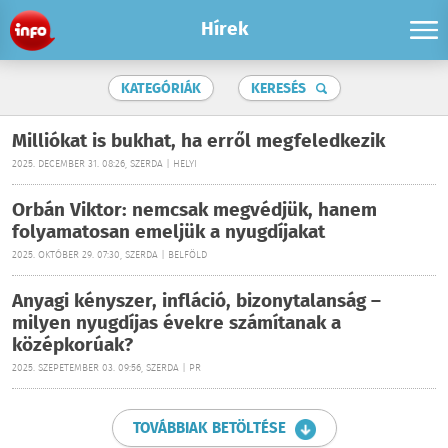
Hírek
KATEGÓRIÁK
KERESÉS
Milliókat is bukhat, ha erről megfeledkezik
2025. DECEMBER 31. 08:26, SZERDA | HELYI
Orbán Viktor: nemcsak megvédjük, hanem
folyamatosan emeljük a nyugdíjakat
2025. OKTÓBER 29. 07:30, SZERDA | BELFÖLD
Anyagi kényszer, infláció, bizonytalanság –
milyen nyugdíjas évekre számítanak a
középkorúak?
2025. SZEPETEMBER 03. 09:56, SZERDA | PR
TOVÁBBIAK BETÖLTÉSE