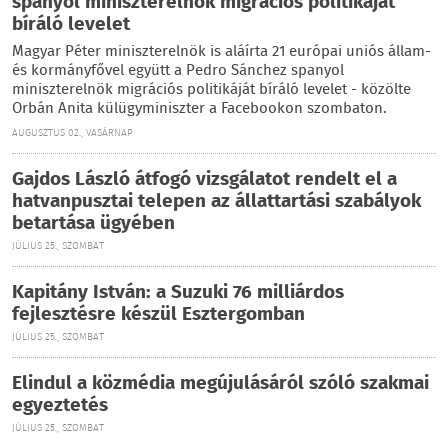
spanyol miniszterelnök migrációs politikáját
bíráló levelet
Magyar Péter miniszterelnök is aláírta 21 európai uniós állam-
és kormányfővel együtt a Pedro Sánchez spanyol
miniszterelnök migrációs politikáját bíráló levelet - közölte
Orbán Anita külügyminiszter a Facebookon szombaton.
AUGUSZTUS 02., VASÁRNAP
Gajdos László átfogó vizsgálatot rendelt el a
hatvanpusztai telepen az állattartási szabályok
betartása ügyében
JÚLIUS 25., SZOMBAT
Kapitány István: a Suzuki 76 milliárdos
fejlesztésre készül Esztergomban
JÚLIUS 25., SZOMBAT
Elindul a közmédia megújulásáról szóló szakmai
egyeztetés
JÚLIUS 25., SZOMBAT