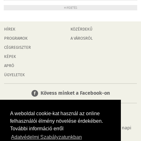
HIRDETÉS
HÍREK
KÖZÉRDEKŰ
PROGRAMOK
A VÁROSRÓL
CÉGREGISZTER
KÉPEK
APRÓ
ÜGYELETEK
Kövess minket a Facebook-on
A weboldal cookie-kat használ az online
felhasználói élmény növelése érdekében.
Tudj meg többet városodról! Hírek, programok, képek, napi
További információ erről
menü, cégek…. és minden, ami Győr
Adatvédelmi Szabályzatunkban