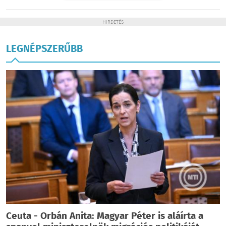
HIRDETÉS
LEGNÉPSZERŰBB
Ceuta - Orbán Anita: Magyar Péter is aláírta a