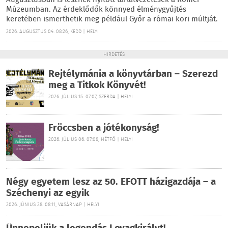
Augusztusban is lesznek nyitott tárlatvezetések a Rómer
Múzeumban. Az érdeklődők könnyed élménygyűjtés
keretében ismerthetik meg például Győr a római kori múltját.
2026. AUGUSZTUS 04. 08:26, KEDD | HELYI
HIRDETÉS
Rejtélymánia a könyvtárban – Szerezd
meg a Titkok Könyvét!
2026. JÚLIUS 15. 07:07, SZERDA | HELYI
Fröccsben a jótékonyság!
2026. JÚLIUS 06. 07:08, HÉTFŐ | HELYI
Négy egyetem lesz az 50. EFOTT házigazdája – a
Széchenyi az egyik
2026. JÚNIUS 28. 08:11, VASÁRNAP | HELYI