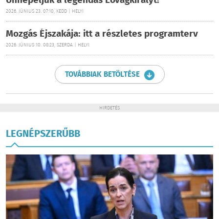
Ünnepeljük a legendás Lovagkirályt!
2026. JÚNIUS 23. 07:10, KEDD | HELYI
Mozgás Éjszakája: itt a részletes programterv
2026. JÚNIUS 10. 08:23, SZERDA | HELYI
TOVÁBBIAK BETÖLTÉSE
HIRDETÉS
LEGNÉPSZERŰBB