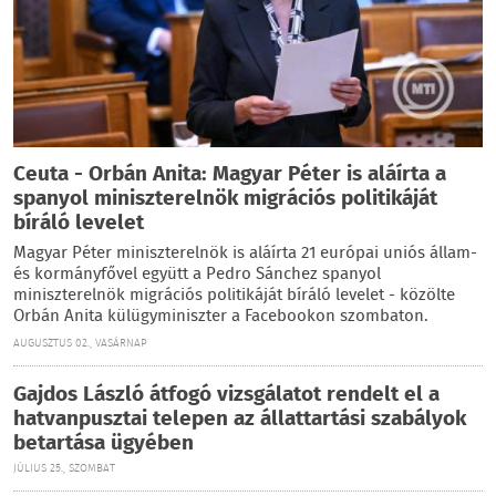
Ceuta - Orbán Anita: Magyar Péter is aláírta a
spanyol miniszterelnök migrációs politikáját
bíráló levelet
Magyar Péter miniszterelnök is aláírta 21 európai uniós állam-
és kormányfővel együtt a Pedro Sánchez spanyol
miniszterelnök migrációs politikáját bíráló levelet - közölte
Orbán Anita külügyminiszter a Facebookon szombaton.
AUGUSZTUS 02., VASÁRNAP
Gajdos László átfogó vizsgálatot rendelt el a
hatvanpusztai telepen az állattartási szabályok
betartása ügyében
JÚLIUS 25., SZOMBAT