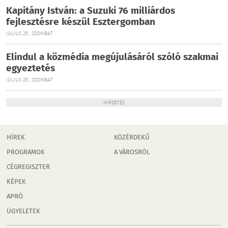
Kapitány István: a Suzuki 76 milliárdos
fejlesztésre készül Esztergomban
JÚLIUS 25., SZOMBAT
Elindul a közmédia megújulásáról szóló szakmai
egyeztetés
JÚLIUS 25., SZOMBAT
HIRDETÉS
HÍREK
KÖZÉRDEKŰ
PROGRAMOK
A VÁROSRÓL
CÉGREGISZTER
KÉPEK
APRÓ
ÜGYELETEK