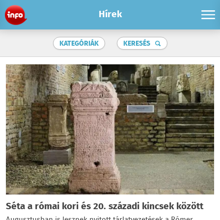
Hírek
KATEGÓRIÁK
KERESÉS
Séta a római kori és 20. századi kincsek között