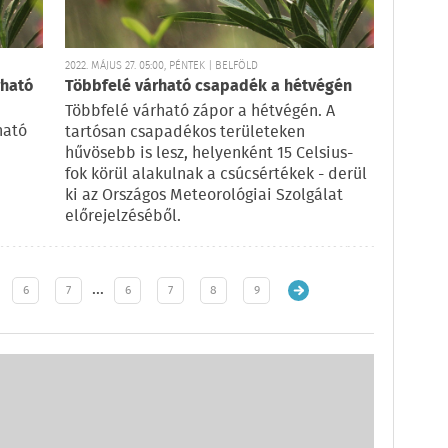
2022. MÁJUS 27. 05:00, PÉNTEK | BELFÖLD
rható
Többfelé várható csapadék a hétvégén
Többfelé várható zápor a hétvégén. A
ható
tartósan csapadékos területeken
hűvösebb is lesz, helyenként 15 Celsius-
fok körül alakulnak a csúcsértékek - derül
ki az Országos Meteorológiai Szolgálat
előrejelzéséből.
…
6
7
6
7
8
9