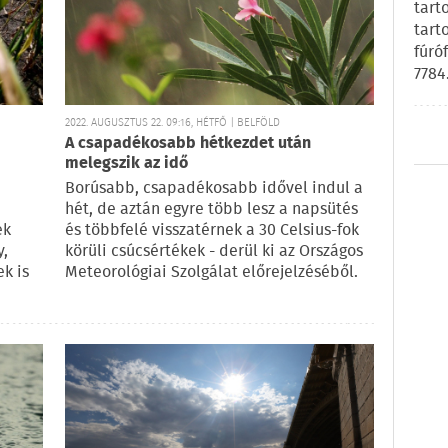
tart
tart
fúró
7784
2022. AUGUSZTUS 22. 09:16, HÉTFŐ | BELFÖLD
A csapadékosabb hétkezdet után
melegszik az idő
Borúsabb, csapadékosabb idővel indul a
hét, de aztán egyre több lesz a napsütés
ek
és többfelé visszatérnek a 30 Celsius-fok
y,
körüli csúcsértékek - derül ki az Országos
ek is
Meteorológiai Szolgálat előrejelzéséből.