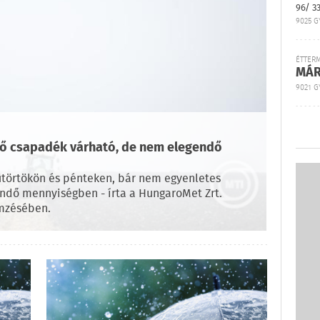
96/ 3
9025 G
ÉTTER
MÁR
9021 GY
ő csapadék várható, de nem elegendő
törtökön és pénteken, bár nem egyenletes
endő mennyiségben - írta a HungaroMet Zrt.
emzésében.