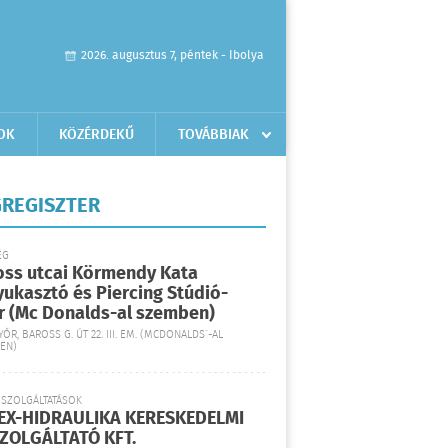
2026. augusztus 7, péntek - Ibolya
OK
KÖZÉRDEKŰ
TOVÁBBIAK
REGISZTER
ÉG
oss utcai Körmendy Kata
yukasztó és Piercing Stúdió-
r (Mc Donalds-al szemben)
YŐR, BAROSS G. ÚT 22. III. EM. (MCDONALDS´-AL
EN)
 SZOLGÁLTATÁSOK
EX-HIDRAULIKA KERESKEDELMI
SZOLGÁLTATÓ KFT.