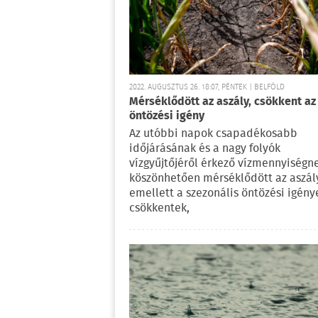
2022. AUGUSZTUS 26. 18:07, PÉNTEK | BELFÖLD
Mérséklődött az aszály, csökkent az
öntözési igény
Az utóbbi napok csapadékosabb
időjárásának és a nagy folyók
vízgyűjtőjéről érkező vízmennyiségn
köszönhetően mérséklődött az aszál
emellett a szezonális öntözési igény
csökkentek,