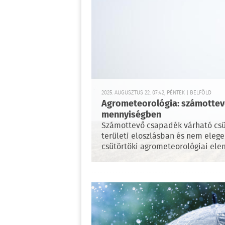
2025. AUGUSZTUS 22. 07:42, PÉNTEK | BELFÖLD
Agrometeorológia: számottev
mennyiségben
Számottevő csapadék várható csü
területi eloszlásban és nem eleg
csütörtöki agrometeorológiai el