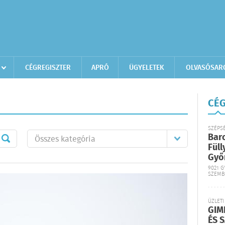
CÉGREGISZTER
APRÓ
ÜGYELETEK
OLVASÓSAR
CÉG
SZÉPS
Bar
Füll
Győ
9021 G
SZEMB
ÜZLETI
GIM
ÉS 