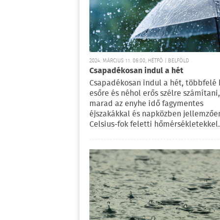
2024. MÁRCIUS 11. 06:00, HÉTFŐ | BELFÖLD
Csapadékosan indul a hét
Csapadékosan indul a hét, többfelé 
esőre és néhol erős szélre számítani
marad az enyhe idő fagymentes
éjszakákkal és napközben jellemzőe
Celsius-fok feletti hőmérsékletekkel.