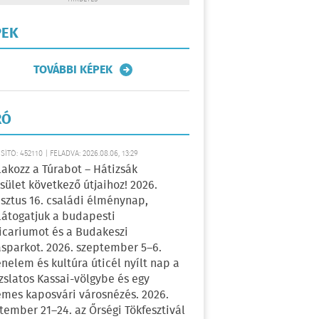
PEK
TOVÁBBI KÉPEK
RÓ
ÍTÓ: 452110 | FELADVA: 2026.08.06, 13:29
lakozz a Túrabot – Hátizsák
sület következő útjaihoz! 2026.
sztus 16. családi élménynap,
átogatjuk a budapesti
icariumot és a Budakeszi
sparkot. 2026. szeptember 5–6.
énelem és kultúra úticél nyílt nap a
zslatos Kassai-völgybe és egy
emes kaposvári városnézés. 2026.
tember 21–24. az Őrségi Tökfesztivál