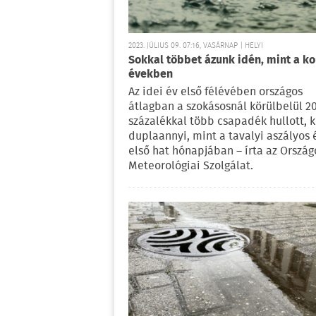
2023. JÚLIUS 09. 07:16, VASÁRNAP | HELYI
Sokkal többet ázunk idén, mint a k
években
Az idei év első félévében országos
átlagban a szokásosnál körülbelül 2
százalékkal több csapadék hullott, k
duplaannyi, mint a tavalyi aszályos 
első hat hónapjában – írta az Ország
Meteorológiai Szolgálat.