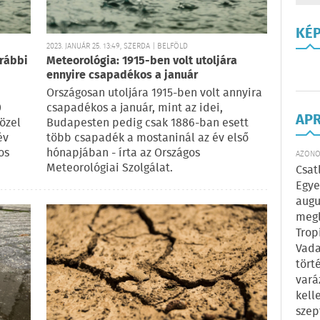
KÉ
2023. JANUÁR 25. 13:49, SZERDA | BELFÖLD
orábbi
Meteorológia: 1915-ben volt utoljára
ennyire csapadékos a január
Országosan utoljára 1915-ben volt annyira
0
csapadékos a január, mint az idei,
AP
özel
Budapesten pedig csak 1886-ban esett
év
több csapadék a mostaninál az év első
os
hónapjában - írta az Országos
AZONOS
Meteorológiai Szolgálat.
Csat
Egye
augu
megl
Trop
Vada
tört
vará
kell
szep