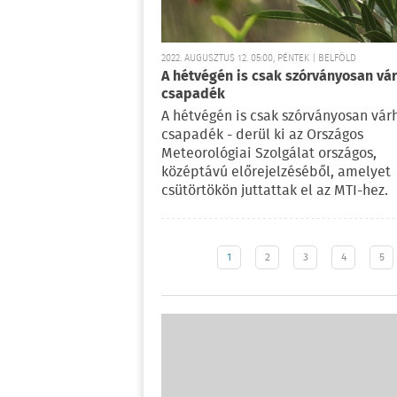
2022. AUGUSZTUS 12. 05:00, PÉNTEK | BELFÖLD
A hétvégén is csak szórványosan vá
csapadék
A hétvégén is csak szórványosan vár
csapadék - derül ki az Országos
Meteorológiai Szolgálat országos,
középtávú előrejelzéséből, amelyet
csütörtökön juttattak el az MTI-hez.
1
2
3
4
5