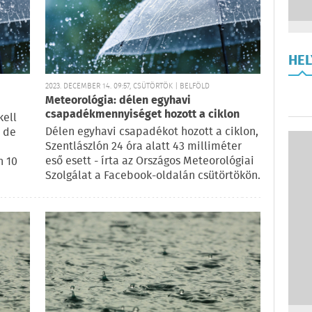
HE
2023. DECEMBER 14. 09:57, CSÜTÖRTÖK | BELFÖLD
Meteorológia: délen egyhavi
csapadékmennyiséget hozott a ciklon
kell
Délen egyhavi csapadékot hozott a ciklon,
, de
Szentlászlón 24 óra alatt 43 milliméter
eső esett - írta az Országos Meteorológiai
n 10
Szolgálat a Facebook-oldalán csütörtökön.