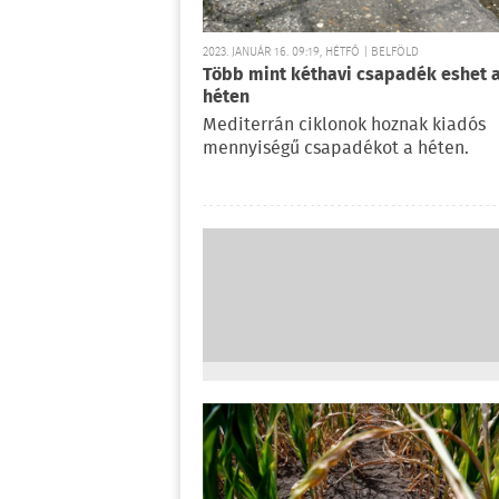
2023. JANUÁR 16. 09:19, HÉTFŐ | BELFÖLD
Több mint kéthavi csapadék eshet 
héten
Mediterrán ciklonok hoznak kiadós
mennyiségű csapadékot a héten.