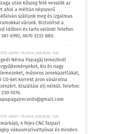
ataga után Kőszeg felé vesszük az
yt ahol a méltán népszerű
kfalván szállunk meg és izgalmas
ramokkal várunk. Biztosítsd a
ed időben és tarts velünk! Telefon:
 387-6993, 0670 3232-880.
ÍTÓ: 452096 | FELADVA: 2026.08.06, 13:28
egedi Néma Papagáj lemezbolt
zgyűjteményeket, kis és nagy
lemezeket, műsoros zenekazettákat,
i CD-ket korrekt áron vásárolna
pénzért. Kiszállási díj nélkül. Telefon:
 230-1076.
apapagajrecords@gmail.com
ÍTÓ: 452097 | FELADVA: 2026.08.06, 13:28
márkájú, 4 fejes CNC faipari
gép vákuumszivattyúval és minden