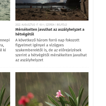
2022. AUGUSZTUS 17. 18:11, SZERDA | BELFÖLD
Mérsékelten javulhat az aszályhelyzet a
hétvégétől
ünnepi
A következő három forró nap fokozott
ra,
figyelmet igényel a vízügyes
l ki
szakemberektől is, de az előrejelzések
szerint a hétvégétől mérsékelten javulhat
az aszályhelyzet