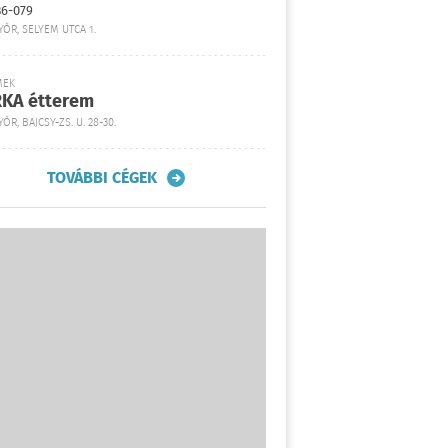
36-079
YŐR, SELYEM UTCA 1.
MEK
KA étterem
ŐR, BAJCSY-ZS. U. 28-30.
TOVÁBBI CÉGEK