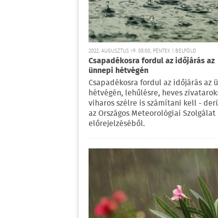
2022. AUGUSZTUS 19. 05:00, PÉNTEK | BELFÖLD
Csapadékosra fordul az időjárás az
ünnepi hétvégén
Csapadékosra fordul az időjárás az 
hétvégén, lehűlésre, heves zivatarok
viharos szélre is számítani kell - derü
az Országos Meteorológiai Szolgálat
előrejelzéséből.