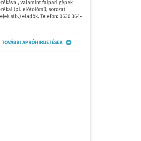
ozékával, valamint faipari gépek
ozékai (pl. előtolómű, sorozat
fejek stb.) eladók. Telefon: 0630 364-
.
TOVÁBBI APRÓHIRDETÉSEK