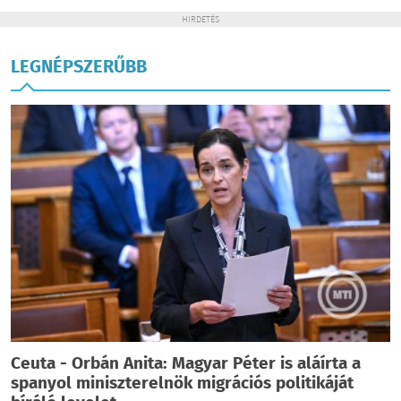
HIRDETÉS
LEGNÉPSZERŰBB
Ceuta - Orbán Anita: Magyar Péter is aláírta a
spanyol miniszterelnök migrációs politikáját