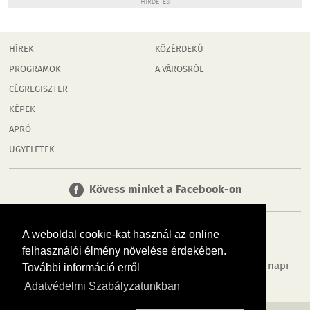
HIRDETÉS
HÍREK
KÖZÉRDEKŰ
PROGRAMOK
A VÁROSRÓL
CÉGREGISZTER
KÉPEK
APRÓ
ÜGYELETEK
Kövess minket a Facebook-on
A weboldal cookie-kat használ az online
felhasználói élmény növelése érdekében.
Tudj meg többet városodról! Hírek, programok, képek, napi
További információ erről
menü, cégek…. és minden, ami Győr
Adatvédelmi Szabályzatunkban