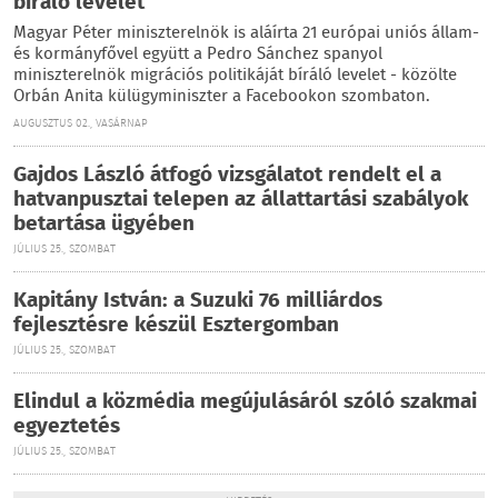
bíráló levelet
Magyar Péter miniszterelnök is aláírta 21 európai uniós állam-
és kormányfővel együtt a Pedro Sánchez spanyol
miniszterelnök migrációs politikáját bíráló levelet - közölte
Orbán Anita külügyminiszter a Facebookon szombaton.
AUGUSZTUS 02., VASÁRNAP
Gajdos László átfogó vizsgálatot rendelt el a
hatvanpusztai telepen az állattartási szabályok
betartása ügyében
JÚLIUS 25., SZOMBAT
Kapitány István: a Suzuki 76 milliárdos
fejlesztésre készül Esztergomban
JÚLIUS 25., SZOMBAT
Elindul a közmédia megújulásáról szóló szakmai
egyeztetés
JÚLIUS 25., SZOMBAT