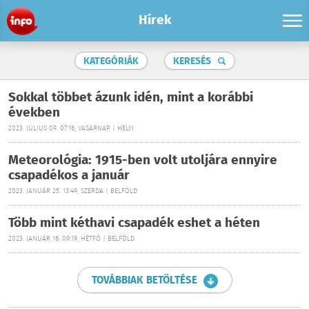
Hírek
KATEGÓRIÁK
KERESÉS
Sokkal többet ázunk idén, mint a korábbi
években
2023. JÚLIUS 09. 07:16, VASÁRNAP | HELYI
Meteorológia: 1915-ben volt utoljára ennyire
csapadékos a január
2023. JANUÁR 25. 13:49, SZERDA | BELFÖLD
Több mint kéthavi csapadék eshet a héten
2023. JANUÁR 16. 09:19, HÉTFŐ | BELFÖLD
TOVÁBBIAK BETÖLTÉSE